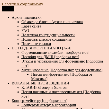
Перейти к содержимому
Меню
Архив пианистки
Всё для пианистов: ноты, книги, музыка, статьи…
Архив пианистки
Об авторе блога «Архив пианистки»
Карта сайта
FAQ
Политика конфиденциальности
Пользовательское соглашение
Полезные ссылки
НОТЫ ДЛЯ ФОРТЕПИАНО [А-Я]
Фортепианные ансамбли [подборка нот]
Пособия для ДМШ [подборка нот]
Этюды и упражнения для фортепиано [подборка
нот]
Музицирование [Подборка нот для фортепиано]
Пьесы для фортепиано [Подборка от
Максима]
ВОКАЛЬНЫЕ ПРОИЗВЕДЕНИЯ
КЛАВИРЫ опер и балетов
Песни военных и послевоенных лет [Подборка
нот]
Концертмейстеру [подборки нот]
Концертмейстеру в хореографии