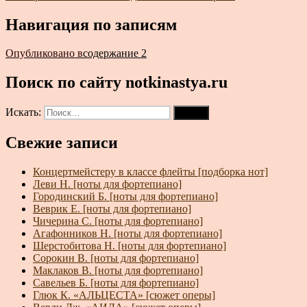
Навигация по записям
Опубликовано в
содержание 2
Поиск по сайту notkinastya.ru
Искать:
Поиск
Свежие записи
Концертмейстеру в классе флейты [подборка нот]
Леви Н. [ноты для фортепиано]
Городинский Б. [ноты для фортепиано]
Веврик Е. [ноты для фортепиано]
Чичерина С. [ноты для фортепиано]
Агафонников Н. [ноты для фортепиано]
Шерстобитова Н. [ноты для фортепиано]
Сорокин В. [ноты для фортепиано]
Маклаков В. [ноты для фортепиано]
Савельев Б. [ноты для фортепиано]
Глюк К. «АЛЬЦЕСТА» [сюжет оперы]