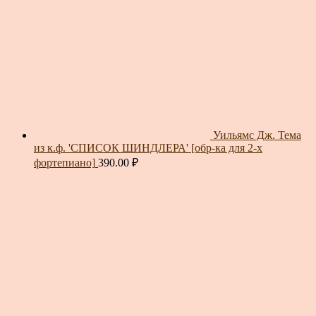
Уильямс Дж. Тема
из к.ф. 'СПИСОК ШИНДЛЕРА' [обр-ка для 2-х
фортепиано]
390.00
₽