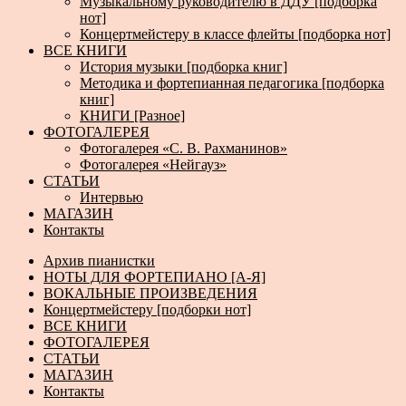
Музыкальному руководителю в ДДУ [подборка
нот]
Концертмейстеру в классе флейты [подборка нот]
ВСЕ КНИГИ
История музыки [подборка книг]
Методика и фортепианная педагогика [подборка
книг]
КНИГИ [Разное]
ФОТОГАЛЕРЕЯ
Фотогалерея «С. В. Рахманинов»
Фотогалерея «Нейгауз»
СТАТЬИ
Интервью
МАГАЗИН
Контакты
Архив пианистки
НОТЫ ДЛЯ ФОРТЕПИАНО [А-Я]
ВОКАЛЬНЫЕ ПРОИЗВЕДЕНИЯ
Концертмейстеру [подборки нот]
ВСЕ КНИГИ
ФОТОГАЛЕРЕЯ
СТАТЬИ
МАГАЗИН
Контакты