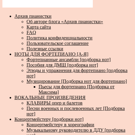
Архив пианистки
Об авторе блога «Архив пианистки»
Карта сайта
FAQ
Политика конфиденциальности
Пользовательское соглашение
Полезные ссылки
НОТЫ ДЛЯ ФОРТЕПИАНО [А-Я]
Фортепианные ансамбли [подборка нот]
Пособия для ДМШ [подборка нот]
Этюды и упражнения для фортепиано [подборка
нот]
Музицирование [Подборка нот для фортепиано]
Пьесы для фортепиано [Подборка от
Максима]
ВОКАЛЬНЫЕ ПРОИЗВЕДЕНИЯ
КЛАВИРЫ опер и балетов
Песни военных и послевоенных лет [Подборка
нот]
Концертмейстеру [подборки нот]
Концертмейстеру в хореографии
Музыкальному руководителю в ДДУ [подборка