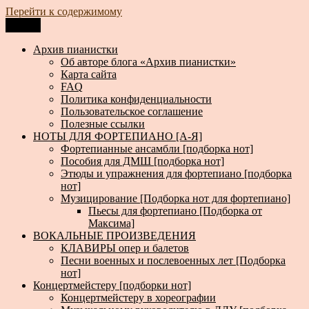
Перейти к содержимому
Меню
Архив пианистки
Всё для пианистов: ноты, книги, музыка, статьи…
Архив пианистки
Об авторе блога «Архив пианистки»
Карта сайта
FAQ
Политика конфиденциальности
Пользовательское соглашение
Полезные ссылки
НОТЫ ДЛЯ ФОРТЕПИАНО [А-Я]
Фортепианные ансамбли [подборка нот]
Пособия для ДМШ [подборка нот]
Этюды и упражнения для фортепиано [подборка
нот]
Музицирование [Подборка нот для фортепиано]
Пьесы для фортепиано [Подборка от
Максима]
ВОКАЛЬНЫЕ ПРОИЗВЕДЕНИЯ
КЛАВИРЫ опер и балетов
Песни военных и послевоенных лет [Подборка
нот]
Концертмейстеру [подборки нот]
Концертмейстеру в хореографии