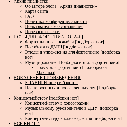
Архив пианистки
Об авторе блога «Архив пианистки»
Карта сайта
FAQ
Политика конфиденциальности
Пользовательское соглашение
Полезные ссылки
НОТЫ ДЛЯ ФОРТЕПИАНО [А-Я]
Фортепианные ансамбли [подборка нот]
Пособия для ДМШ [подборка нот]
Этюды и упражнения для фортепиано [подборка
нот]
Музицирование [Подборка нот для фортепиано]
Пьесы для фортепиано [Подборка от
Максима]
ВОКАЛЬНЫЕ ПРОИЗВЕДЕНИЯ
КЛАВИРЫ опер и балетов
Песни военных и послевоенных лет [Подборка
нот]
Концертмейстеру [подборки нот]
Концертмейстеру в хореографии
Музыкальному руководителю в ДДУ [подборка
нот]
Концертмейстеру в классе флейты [подборка нот]
ВСЕ КНИГИ