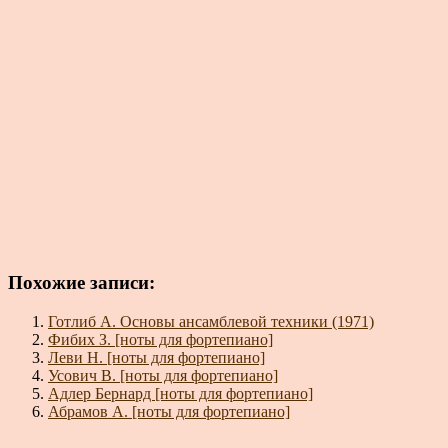
Похожие записи:
Готлиб А. Основы ансамблевой техники (1971)
Фибих З. [ноты для фортепиано]
Леви Н. [ноты для фортепиано]
Усович В. [ноты для фортепиано]
Адлер Бернард [ноты для фортепиано]
Абрамов А. [ноты для фортепиано]