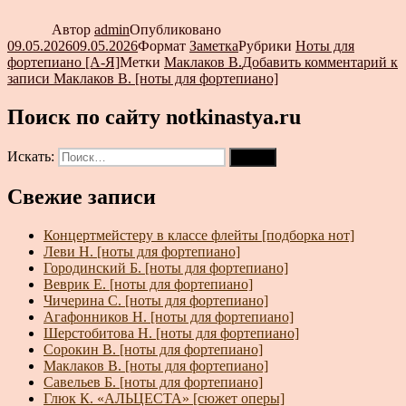
Автор
admin
Опубликовано
09.05.2026
09.05.2026
Формат
Заметка
Рубрики
Ноты для
фортепиано [А-Я]
Метки
Маклаков В.
Добавить комментарий
к
записи Маклаков В. [ноты для фортепиано]
Поиск по сайту notkinastya.ru
Искать:
Поиск
Свежие записи
Концертмейстеру в классе флейты [подборка нот]
Леви Н. [ноты для фортепиано]
Городинский Б. [ноты для фортепиано]
Веврик Е. [ноты для фортепиано]
Чичерина С. [ноты для фортепиано]
Агафонников Н. [ноты для фортепиано]
Шерстобитова Н. [ноты для фортепиано]
Сорокин В. [ноты для фортепиано]
Маклаков В. [ноты для фортепиано]
Савельев Б. [ноты для фортепиано]
Глюк К. «АЛЬЦЕСТА» [сюжет оперы]