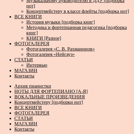
Музыкальному руководителю в ДДУ [подборка
нот]
Концертмейстеру в классе флейты [подборка нот]
ВСЕ КНИГИ
История музыки [подборка книг]
Методика и фортепианная педагогика [подборка
книг]
КНИГИ [Разное]
ФОТОГАЛЕРЕЯ
Фотогалерея «С. В. Рахманинов»
Фотогалерея «Нейгауз»
СТАТЬИ
Интервью
МАГАЗИН
Контакты
Архив пианистки
НОТЫ ДЛЯ ФОРТЕПИАНО [А-Я]
ВОКАЛЬНЫЕ ПРОИЗВЕДЕНИЯ
Концертмейстеру [подборки нот]
ВСЕ КНИГИ
ФОТОГАЛЕРЕЯ
СТАТЬИ
МАГАЗИН
Контакты