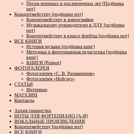
Песни военных и послевоенных лет [Подборка
нот]
Концертмейстеру [подборки нот]
Концертмейстеру в хореографии
Музыкальному руководителю в ДДУ [подборка
нот]
Концертмейстеру в классе флейты [подборка нот]
ВСЕ КНИГИ
История музыки [подборка книг]
Методика и фортепианная педагогика [подборка
книг]
КНИГИ [Разное]
ФОТОГАЛЕРЕЯ
Фотогалерея «С. В. Рахманинов»
Фотогалерея «Нейгауз»
СТАТЬИ
Интервью
МАГАЗИН
Контакты
Архив пианистки
НОТЫ ДЛЯ ФОРТЕПИАНО [А-Я]
ВОКАЛЬНЫЕ ПРОИЗВЕДЕНИЯ
Концертмейстеру [подборки нот]
ВСЕ КНИГИ