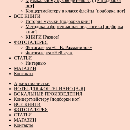
Музыкальному руководителю в ДДУ [подборка
нот]
Концертмейстеру в классе флейты [подборка нот]
ВСЕ КНИГИ
История музыки [подборка книг]
Методика и фортепианная педагогика [подборка
книг]
КНИГИ [Разное]
ФОТОГАЛЕРЕЯ
Фотогалерея «С. В. Рахманинов»
Фотогалерея «Нейгауз»
СТАТЬИ
Интервью
МАГАЗИН
Контакты
Архив пианистки
НОТЫ ДЛЯ ФОРТЕПИАНО [А-Я]
ВОКАЛЬНЫЕ ПРОИЗВЕДЕНИЯ
Концертмейстеру [подборки нот]
ВСЕ КНИГИ
ФОТОГАЛЕРЕЯ
СТАТЬИ
МАГАЗИН
Контакты