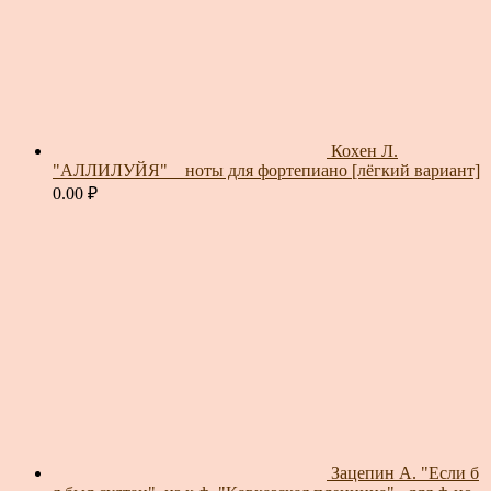
Кохен Л.
"АЛЛИЛУЙЯ" _ ноты для фортепиано [лёгкий вариант]
0.00
₽
Зацепин А. "Если б