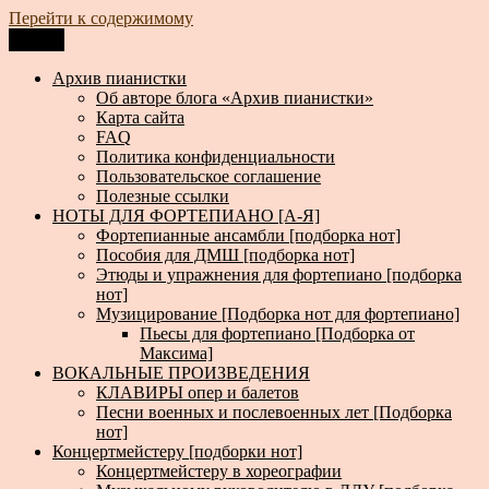
Перейти к содержимому
Меню
Архив пианистки
Всё для пианистов: ноты, книги, музыка, статьи…
Архив пианистки
Об авторе блога «Архив пианистки»
Карта сайта
FAQ
Политика конфиденциальности
Пользовательское соглашение
Полезные ссылки
НОТЫ ДЛЯ ФОРТЕПИАНО [А-Я]
Фортепианные ансамбли [подборка нот]
Пособия для ДМШ [подборка нот]
Этюды и упражнения для фортепиано [подборка
нот]
Музицирование [Подборка нот для фортепиано]
Пьесы для фортепиано [Подборка от
Максима]
ВОКАЛЬНЫЕ ПРОИЗВЕДЕНИЯ
КЛАВИРЫ опер и балетов
Песни военных и послевоенных лет [Подборка
нот]
Концертмейстеру [подборки нот]
Концертмейстеру в хореографии