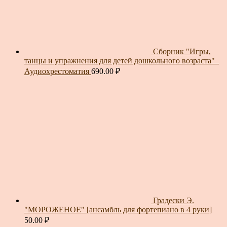
Сборник "Игры,
танцы и упражнения для детей дошкольного возраста"_
Аудиохрестоматия
690.00
₽
Градески Э.
"МОРОЖЕНОЕ" [ансамбль для фортепиано в 4 руки]
50.00
₽