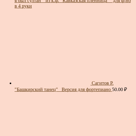
я был султан"_из к.ф. "Кавказская пленница"_ для ф-но
в 4 руки
Сагитов Р.
"Башкирский танец"_ Версия для фортепиано
50.00
₽