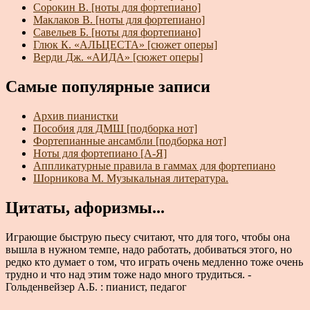
Сорокин В. [ноты для фортепиано]
Маклаков В. [ноты для фортепиано]
Савельев Б. [ноты для фортепиано]
Глюк К. «АЛЬЦЕСТА» [сюжет оперы]
Верди Дж. «АИДА» [сюжет оперы]
Самые популярные записи
Архив пианистки
Пособия для ДМШ [подборка нот]
Фортепианные ансамбли [подборка нот]
Ноты для фортепиано [А-Я]
Аппликатурные правила в гаммах для фортепиано
Шорникова М. Музыкальная литература.
Цитаты, афоризмы...
Играющие быструю пьесу считают, что для того, чтобы она
вышла в нужном темпе, надо работать, добиваться этого, но
редко кто думает о том, что играть очень медленно тоже очень
трудно и что над этим тоже надо много трудиться. -
Гольденвейзер А.Б. : пианист, педагог