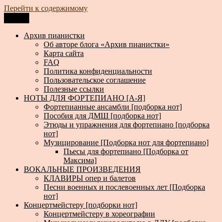
Перейти к содержимому
Меню
Архив пианистки
Всё для пианистов: ноты, книги, музыка, статьи…
Архив пианистки
Об авторе блога «Архив пианистки»
Карта сайта
FAQ
Политика конфиденциальности
Пользовательское соглашение
Полезные ссылки
НОТЫ ДЛЯ ФОРТЕПИАНО [А-Я]
Фортепианные ансамбли [подборка нот]
Пособия для ДМШ [подборка нот]
Этюды и упражнения для фортепиано [подборка
нот]
Музицирование [Подборка нот для фортепиано]
Пьесы для фортепиано [Подборка от
Максима]
ВОКАЛЬНЫЕ ПРОИЗВЕДЕНИЯ
КЛАВИРЫ опер и балетов
Песни военных и послевоенных лет [Подборка
нот]
Концертмейстеру [подборки нот]
Концертмейстеру в хореографии