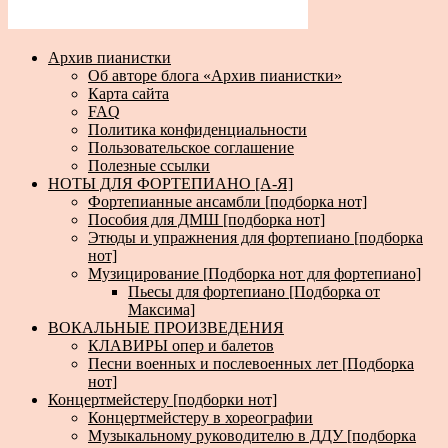
Архив пианистки
Об авторе блога «Архив пианистки»
Карта сайта
FAQ
Политика конфиденциальности
Пользовательское соглашение
Полезные ссылки
НОТЫ ДЛЯ ФОРТЕПИАНО [А-Я]
Фортепианные ансамбли [подборка нот]
Пособия для ДМШ [подборка нот]
Этюды и упражнения для фортепиано [подборка
нот]
Музицирование [Подборка нот для фортепиано]
Пьесы для фортепиано [Подборка от
Максима]
ВОКАЛЬНЫЕ ПРОИЗВЕДЕНИЯ
КЛАВИРЫ опер и балетов
Песни военных и послевоенных лет [Подборка
нот]
Концертмейстеру [подборки нот]
Концертмейстеру в хореографии
Музыкальному руководителю в ДДУ [подборка