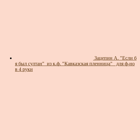
Зацепин А. "Если б
я был султан"_из к.ф. "Кавказская пленница"_ для ф-но
в 4 руки