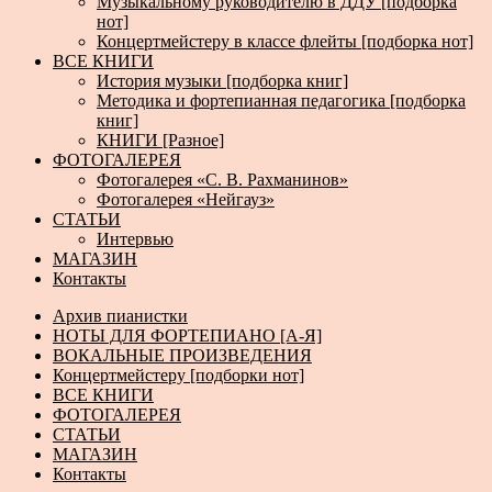
Музыкальному руководителю в ДДУ [подборка
нот]
Концертмейстеру в классе флейты [подборка нот]
ВСЕ КНИГИ
История музыки [подборка книг]
Методика и фортепианная педагогика [подборка
книг]
КНИГИ [Разное]
ФОТОГАЛЕРЕЯ
Фотогалерея «С. В. Рахманинов»
Фотогалерея «Нейгауз»
СТАТЬИ
Интервью
МАГАЗИН
Контакты
Архив пианистки
НОТЫ ДЛЯ ФОРТЕПИАНО [А-Я]
ВОКАЛЬНЫЕ ПРОИЗВЕДЕНИЯ
Концертмейстеру [подборки нот]
ВСЕ КНИГИ
ФОТОГАЛЕРЕЯ
СТАТЬИ
МАГАЗИН
Контакты