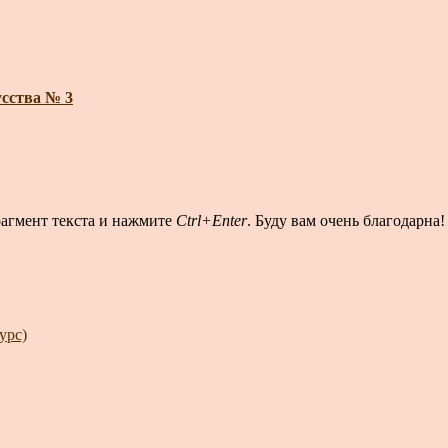
сства № 3
рагмент текста и нажмите
Ctrl+Enter
. Буду вам очень благодарна!
урс)