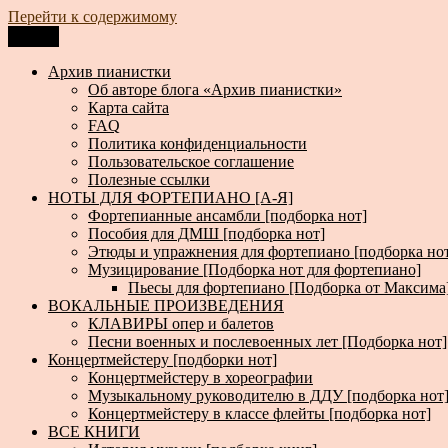
Перейти к содержимому
Меню
Архив пианистки
Всё для пианистов: ноты, книги, музыка, статьи…
Архив пианистки
Об авторе блога «Архив пианистки»
Карта сайта
FAQ
Политика конфиденциальности
Пользовательское соглашение
Полезные ссылки
НОТЫ ДЛЯ ФОРТЕПИАНО [А-Я]
Фортепианные ансамбли [подборка нот]
Пособия для ДМШ [подборка нот]
Этюды и упражнения для фортепиано [подборка но
Музицирование [Подборка нот для фортепиано]
Пьесы для фортепиано [Подборка от Максима
ВОКАЛЬНЫЕ ПРОИЗВЕДЕНИЯ
КЛАВИРЫ опер и балетов
Песни военных и послевоенных лет [Подборка нот]
Концертмейстеру [подборки нот]
Концертмейстеру в хореографии
Музыкальному руководителю в ДДУ [подборка нот
Концертмейстеру в классе флейты [подборка нот]
ВСЕ КНИГИ