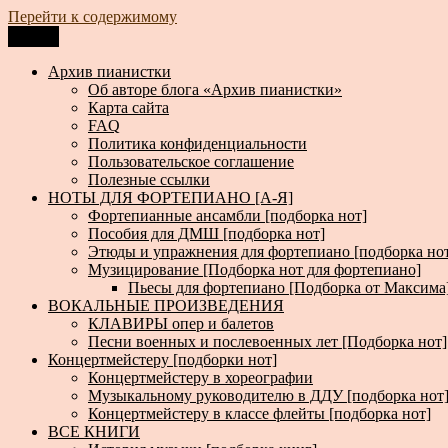
Перейти к содержимому
Меню
Архив пианистки
Всё для пианистов: ноты, книги, музыка, статьи…
Архив пианистки
Об авторе блога «Архив пианистки»
Карта сайта
FAQ
Политика конфиденциальности
Пользовательское соглашение
Полезные ссылки
НОТЫ ДЛЯ ФОРТЕПИАНО [А-Я]
Фортепианные ансамбли [подборка нот]
Пособия для ДМШ [подборка нот]
Этюды и упражнения для фортепиано [подборка но
Музицирование [Подборка нот для фортепиано]
Пьесы для фортепиано [Подборка от Максима
ВОКАЛЬНЫЕ ПРОИЗВЕДЕНИЯ
КЛАВИРЫ опер и балетов
Песни военных и послевоенных лет [Подборка нот]
Концертмейстеру [подборки нот]
Концертмейстеру в хореографии
Музыкальному руководителю в ДДУ [подборка нот
Концертмейстеру в классе флейты [подборка нот]
ВСЕ КНИГИ