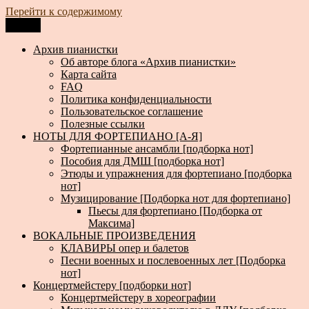
Перейти к содержимому
Меню
Архив пианистки
Всё для пианистов: ноты, книги, музыка, статьи…
Архив пианистки
Об авторе блога «Архив пианистки»
Карта сайта
FAQ
Политика конфиденциальности
Пользовательское соглашение
Полезные ссылки
НОТЫ ДЛЯ ФОРТЕПИАНО [А-Я]
Фортепианные ансамбли [подборка нот]
Пособия для ДМШ [подборка нот]
Этюды и упражнения для фортепиано [подборка
нот]
Музицирование [Подборка нот для фортепиано]
Пьесы для фортепиано [Подборка от
Максима]
ВОКАЛЬНЫЕ ПРОИЗВЕДЕНИЯ
КЛАВИРЫ опер и балетов
Песни военных и послевоенных лет [Подборка
нот]
Концертмейстеру [подборки нот]
Концертмейстеру в хореографии