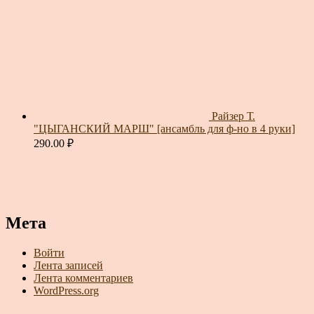
Райзер Т.
"ЦЫГАНСКИЙ МАРШ" [ансамбль для ф-но в 4 руки]
290.00
₽
Мета
Войти
Лента записей
Лента комментариев
WordPress.org