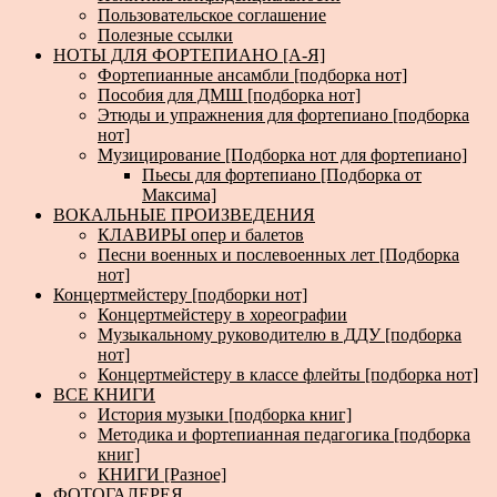
Пользовательское соглашение
Полезные ссылки
НОТЫ ДЛЯ ФОРТЕПИАНО [А-Я]
Фортепианные ансамбли [подборка нот]
Пособия для ДМШ [подборка нот]
Этюды и упражнения для фортепиано [подборка
нот]
Музицирование [Подборка нот для фортепиано]
Пьесы для фортепиано [Подборка от
Максима]
ВОКАЛЬНЫЕ ПРОИЗВЕДЕНИЯ
КЛАВИРЫ опер и балетов
Песни военных и послевоенных лет [Подборка
нот]
Концертмейстеру [подборки нот]
Концертмейстеру в хореографии
Музыкальному руководителю в ДДУ [подборка
нот]
Концертмейстеру в классе флейты [подборка нот]
ВСЕ КНИГИ
История музыки [подборка книг]
Методика и фортепианная педагогика [подборка
книг]
КНИГИ [Разное]
ФОТОГАЛЕРЕЯ