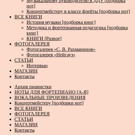
Музыкальному руководителю в ДДУ [подборка
нот]
Концертмейстеру в классе флейты [подборка нот]
ВСЕ КНИГИ
История музыки [подборка книг]
Методика и фортепианная педагогика [подборка
книг]
КНИГИ [Разное]
ФОТОГАЛЕРЕЯ
Фотогалерея «С. В. Рахманинов»
Фотогалерея «Нейгауз»
СТАТЬИ
Интервью
МАГАЗИН
Контакты
Архив пианистки
НОТЫ ДЛЯ ФОРТЕПИАНО [А-Я]
ВОКАЛЬНЫЕ ПРОИЗВЕДЕНИЯ
Концертмейстеру [подборки нот]
ВСЕ КНИГИ
ФОТОГАЛЕРЕЯ
СТАТЬИ
МАГАЗИН
Контакты