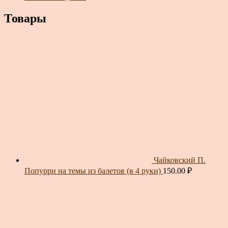
Товары
Чайковский П.
Попурри на темы из балетов (в 4 руки)
150.00
₽