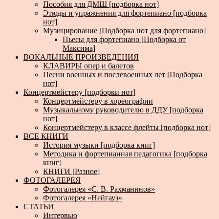
Пособия для ДМШ [подборка нот]
Этюды и упражнения для фортепиано [подборка
нот]
Музицирование [Подборка нот для фортепиано]
Пьесы для фортепиано [Подборка от
Максима]
ВОКАЛЬНЫЕ ПРОИЗВЕДЕНИЯ
КЛАВИРЫ опер и балетов
Песни военных и послевоенных лет [Подборка
нот]
Концертмейстеру [подборки нот]
Концертмейстеру в хореографии
Музыкальному руководителю в ДДУ [подборка
нот]
Концертмейстеру в классе флейты [подборка нот]
ВСЕ КНИГИ
История музыки [подборка книг]
Методика и фортепианная педагогика [подборка
книг]
КНИГИ [Разное]
ФОТОГАЛЕРЕЯ
Фотогалерея «С. В. Рахманинов»
Фотогалерея «Нейгауз»
СТАТЬИ
Интервью