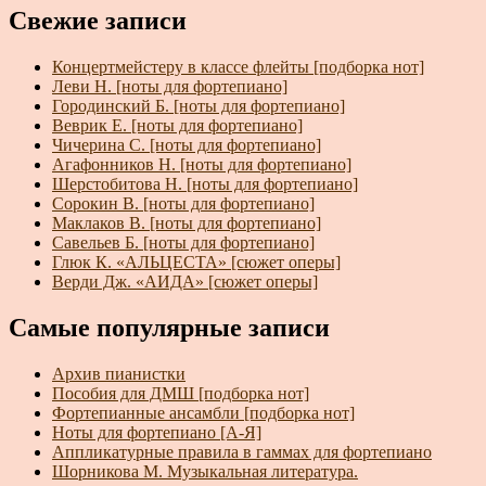
Свежие записи
Концертмейстеру в классе флейты [подборка нот]
Леви Н. [ноты для фортепиано]
Городинский Б. [ноты для фортепиано]
Веврик Е. [ноты для фортепиано]
Чичерина С. [ноты для фортепиано]
Агафонников Н. [ноты для фортепиано]
Шерстобитова Н. [ноты для фортепиано]
Сорокин В. [ноты для фортепиано]
Маклаков В. [ноты для фортепиано]
Савельев Б. [ноты для фортепиано]
Глюк К. «АЛЬЦЕСТА» [сюжет оперы]
Верди Дж. «АИДА» [сюжет оперы]
Самые популярные записи
Архив пианистки
Пособия для ДМШ [подборка нот]
Фортепианные ансамбли [подборка нот]
Ноты для фортепиано [А-Я]
Аппликатурные правила в гаммах для фортепиано
Шорникова М. Музыкальная литература.