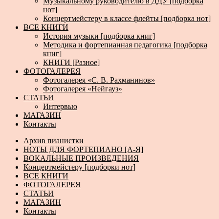
Музыкальному руководителю в ДДУ [подборка
нот]
Концертмейстеру в классе флейты [подборка нот]
ВСЕ КНИГИ
История музыки [подборка книг]
Методика и фортепианная педагогика [подборка
книг]
КНИГИ [Разное]
ФОТОГАЛЕРЕЯ
Фотогалерея «С. В. Рахманинов»
Фотогалерея «Нейгауз»
СТАТЬИ
Интервью
МАГАЗИН
Контакты
Архив пианистки
НОТЫ ДЛЯ ФОРТЕПИАНО [А-Я]
ВОКАЛЬНЫЕ ПРОИЗВЕДЕНИЯ
Концертмейстеру [подборки нот]
ВСЕ КНИГИ
ФОТОГАЛЕРЕЯ
СТАТЬИ
МАГАЗИН
Контакты