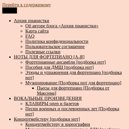
Перейти к содержимому
Меню
Архив пианистки
Всё для пианистов: ноты, книги, музыка, статьи…
Архив пианистки
Об авторе блога «Архив пианистки»
Карта сайта
FAQ
Политика конфиденциальности
Пользовательское соглашение
Полезные ссылки
НОТЫ ДЛЯ ФОРТЕПИАНО [А-Я]
Фортепианные ансамбли [подборка нот]
Пособия для ДМШ [подборка нот]
Этюды и упражнения для фортепиано [подборка
нот]
Музицирование [Подборка нот для фортепиано]
Пьесы для фортепиано [Подборка от
Максима]
ВОКАЛЬНЫЕ ПРОИЗВЕДЕНИЯ
КЛАВИРЫ опер и балетов
Песни военных и послевоенных лет [Подборка
нот]
Концертмейстеру [подборки нот]
Концертмейстеру в хореографии