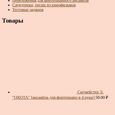
Переложения для фортепианного ансамбля
Саундтреки, песни из кинофильмов
Тестовые задания
Товары
Сигмейстер Э.
"ОХОТА" [ансамбль для фортепиано в 4 руки]
50.00
₽