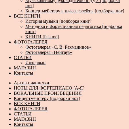
Музыкальному руководителю в ДДУ [подборка
нот]
Концертмейстеру в классе флейты [подборка нот]
ВСЕ КНИГИ
История музыки [подборка книг]
Методика и фортепианная педагогика [подборка
книг]
КНИГИ [Разное]
ФОТОГАЛЕРЕЯ
Фотогалерея «С. В. Рахманинов»
Фотогалерея «Нейгауз»
СТАТЬИ
Интервью
МАГАЗИН
Контакты
Архив пианистки
НОТЫ ДЛЯ ФОРТЕПИАНО [А-Я]
ВОКАЛЬНЫЕ ПРОИЗВЕДЕНИЯ
Концертмейстеру [подборки нот]
ВСЕ КНИГИ
ФОТОГАЛЕРЕЯ
СТАТЬИ
МАГАЗИН
Контакты