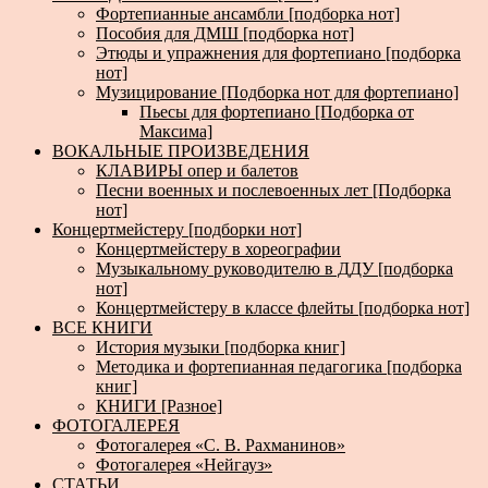
Фортепианные ансамбли [подборка нот]
Пособия для ДМШ [подборка нот]
Этюды и упражнения для фортепиано [подборка
нот]
Музицирование [Подборка нот для фортепиано]
Пьесы для фортепиано [Подборка от
Максима]
ВОКАЛЬНЫЕ ПРОИЗВЕДЕНИЯ
КЛАВИРЫ опер и балетов
Песни военных и послевоенных лет [Подборка
нот]
Концертмейстеру [подборки нот]
Концертмейстеру в хореографии
Музыкальному руководителю в ДДУ [подборка
нот]
Концертмейстеру в классе флейты [подборка нот]
ВСЕ КНИГИ
История музыки [подборка книг]
Методика и фортепианная педагогика [подборка
книг]
КНИГИ [Разное]
ФОТОГАЛЕРЕЯ
Фотогалерея «С. В. Рахманинов»
Фотогалерея «Нейгауз»
СТАТЬИ