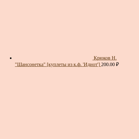
Крюков Н.
"Шансонетка" [куплеты из к.ф. 'Идиот']
200.00
₽