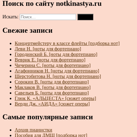
Поиск по сайту notkinastya.ru
Искать:
Поиск
Свежие записи
Концертмейстеру в классе флейты [подборка нот]
Леви Н. [ноты для фортепиано]
Городинский Б. [ноты для фортепиано]
Веврик Е. [ноты для фортепиано]
Чичерина С. [ноты для фортепиано]
Агафонников Н. [ноты для фортепиано]
Шерстобитова Н. [ноты для фортепиано]
Сорокин В. [ноты для фортепиано]
Маклаков В. [ноты для фортепиано]
Савельев Б. [ноты для фортепиано]
Глюк К. «АЛЬЦЕСТА» [сюжет оперы]
Верди Дж. «АИДА» [сюжет оперы]
Самые популярные записи
Архив пианистки
Пособия для ДМШ [подборка нот]