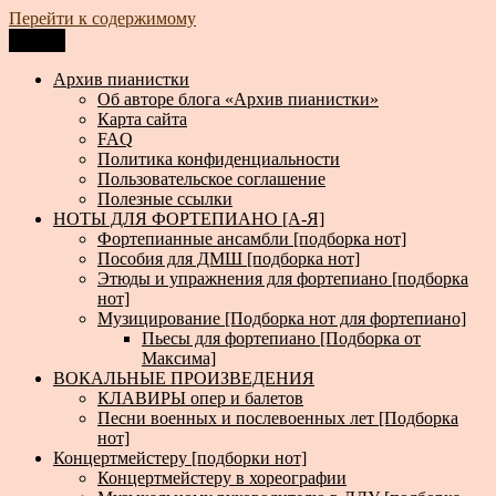
Перейти к содержимому
Меню
Архив пианистки
Всё для пианистов: ноты, книги, музыка, статьи…
Архив пианистки
Об авторе блога «Архив пианистки»
Карта сайта
FAQ
Политика конфиденциальности
Пользовательское соглашение
Полезные ссылки
НОТЫ ДЛЯ ФОРТЕПИАНО [А-Я]
Фортепианные ансамбли [подборка нот]
Пособия для ДМШ [подборка нот]
Этюды и упражнения для фортепиано [подборка
нот]
Музицирование [Подборка нот для фортепиано]
Пьесы для фортепиано [Подборка от
Максима]
ВОКАЛЬНЫЕ ПРОИЗВЕДЕНИЯ
КЛАВИРЫ опер и балетов
Песни военных и послевоенных лет [Подборка
нот]
Концертмейстеру [подборки нот]
Концертмейстеру в хореографии