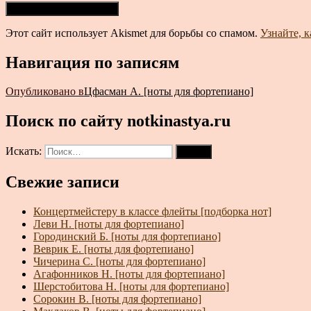
Этот сайт использует Akismet для борьбы со спамом.
Узнайте, 
Навигация по записям
Опубликовано в
Цфасман А. [ноты для фортепиано]
Поиск по сайту notkinastya.ru
Искать:
Поиск
Свежие записи
Концертмейстеру в классе флейты [подборка нот]
Леви Н. [ноты для фортепиано]
Городинский Б. [ноты для фортепиано]
Веврик Е. [ноты для фортепиано]
Чичерина С. [ноты для фортепиано]
Агафонников Н. [ноты для фортепиано]
Шерстобитова Н. [ноты для фортепиано]
Сорокин В. [ноты для фортепиано]