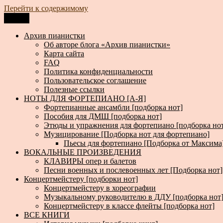
Перейти к содержимому
Меню
Архив пианистки
Всё для пианистов: ноты, книги, музыка, статьи…
Архив пианистки
Об авторе блога «Архив пианистки»
Карта сайта
FAQ
Политика конфиденциальности
Пользовательское соглашение
Полезные ссылки
НОТЫ ДЛЯ ФОРТЕПИАНО [А-Я]
Фортепианные ансамбли [подборка нот]
Пособия для ДМШ [подборка нот]
Этюды и упражнения для фортепиано [подборка но
Музицирование [Подборка нот для фортепиано]
Пьесы для фортепиано [Подборка от Максима
ВОКАЛЬНЫЕ ПРОИЗВЕДЕНИЯ
КЛАВИРЫ опер и балетов
Песни военных и послевоенных лет [Подборка нот]
Концертмейстеру [подборки нот]
Концертмейстеру в хореографии
Музыкальному руководителю в ДДУ [подборка нот
Концертмейстеру в классе флейты [подборка нот]
ВСЕ КНИГИ