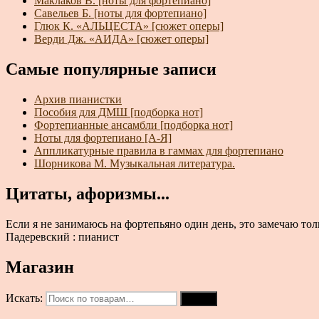
Маклаков В. [ноты для фортепиано]
Савельев Б. [ноты для фортепиано]
Глюк К. «АЛЬЦЕСТА» [сюжет оперы]
Верди Дж. «АИДА» [сюжет оперы]
Самые популярные записи
Архив пианистки
Пособия для ДМШ [подборка нот]
Фортепианные ансамбли [подборка нот]
Ноты для фортепиано [А-Я]
Аппликатурные правила в гаммах для фортепиано
Шорникова М. Музыкальная литература.
Цитаты, афоризмы...
Если я не занимаюсь на фортепьяно один день, это замечаю толь
Падеревский : пианист
Магазин
Искать:
Поиск