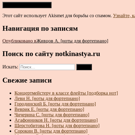
Этот сайт использует Akismet для борьбы со спамом.
Узнайте, 
Навигация по записям
Опубликовано в
Живцов А. [ноты для фортепиано]
Поиск по сайту notkinastya.ru
Искать:
Поиск
Свежие записи
Концертмейстеру в классе флейты [подборка нот]
Леви Н. [ноты для фортепиано]
Городинский Б. [ноты для фортепиано]
Веврик Е. [ноты для фортепиано]
Чичерина С. [ноты для фортепиано]
Агафонников Н. [ноты для фортепиано]
Шерстобитова Н. [ноты для фортепиано]
Сорокин В. [ноты для фортепиано]