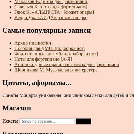
Маклаков В. [ноты для фортепиано]
Савельев Б. [ноты для фортепиано]
Глюк К. «АЛЬЦЕСТА» [сюжет оперы]
Верди Дж. «АИДА» [сюжет оперы]
Самые популярные записи
Архив пианистки
Пособия для ДМШ [подборка нот]
Фортепианные ансамбли [подборка нот]
Ноты для фортепиано [А-Я]
Аппликатурные правила в гаммах для фортепиано
Шорникова М. Музыкальная литература.
Цитаты, афоризмы...
Сонаты Моцарта уникальны: они слишком легки для детей и сл
Магазин
Искать:
Поиск