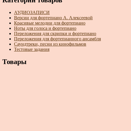
Категории товаров
АУДИОЗАПИСИ
Версии для фортепиано А. Алексеевой
Красивые мелодии для фортепиано
Ноты для голоса и фортепиано
Переложения для скрипки и фортепиано
Переложения для фортепианного ансамбля
Саундтреки, песни из кинофильмов
Тестовые задания
Товары