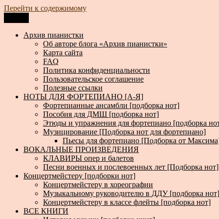
Перейти к содержимому
Меню
Архив пианистки
Всё для пианистов: ноты, книги, музыка, статьи…
Архив пианистки
Об авторе блога «Архив пианистки»
Карта сайта
FAQ
Политика конфиденциальности
Пользовательское соглашение
Полезные ссылки
НОТЫ ДЛЯ ФОРТЕПИАНО [А-Я]
Фортепианные ансамбли [подборка нот]
Пособия для ДМШ [подборка нот]
Этюды и упражнения для фортепиано [подборка но
Музицирование [Подборка нот для фортепиано]
Пьесы для фортепиано [Подборка от Максима
ВОКАЛЬНЫЕ ПРОИЗВЕДЕНИЯ
КЛАВИРЫ опер и балетов
Песни военных и послевоенных лет [Подборка нот]
Концертмейстеру [подборки нот]
Концертмейстеру в хореографии
Музыкальному руководителю в ДДУ [подборка нот
Концертмейстеру в классе флейты [подборка нот]
ВСЕ КНИГИ