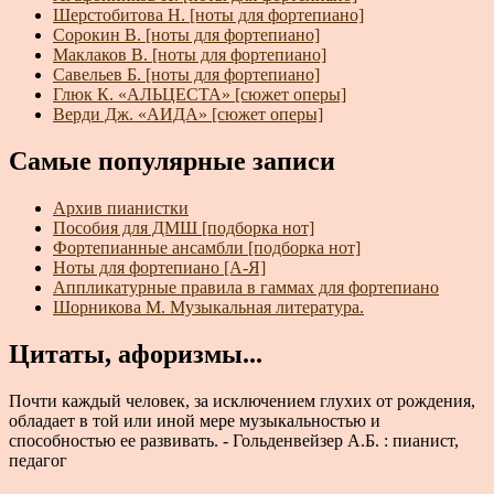
Шерстобитова Н. [ноты для фортепиано]
Сорокин В. [ноты для фортепиано]
Маклаков В. [ноты для фортепиано]
Савельев Б. [ноты для фортепиано]
Глюк К. «АЛЬЦЕСТА» [сюжет оперы]
Верди Дж. «АИДА» [сюжет оперы]
Самые популярные записи
Архив пианистки
Пособия для ДМШ [подборка нот]
Фортепианные ансамбли [подборка нот]
Ноты для фортепиано [А-Я]
Аппликатурные правила в гаммах для фортепиано
Шорникова М. Музыкальная литература.
Цитаты, афоризмы...
Почти каждый человек, за исключением глухих от рождения,
обладает в той или иной мере музыкальностью и
способностью ее развивать. - Гольденвейзер А.Б. : пианист,
педагог