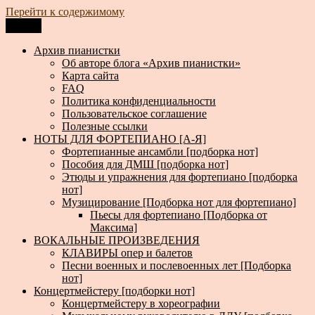
Перейти к содержимому
Меню
Архив пианистки
Всё для пианистов: ноты, книги, музыка, статьи…
Архив пианистки
Об авторе блога «Архив пианистки»
Карта сайта
FAQ
Политика конфиденциальности
Пользовательское соглашение
Полезные ссылки
НОТЫ ДЛЯ ФОРТЕПИАНО [А-Я]
Фортепианные ансамбли [подборка нот]
Пособия для ДМШ [подборка нот]
Этюды и упражнения для фортепиано [подборка
нот]
Музицирование [Подборка нот для фортепиано]
Пьесы для фортепиано [Подборка от
Максима]
ВОКАЛЬНЫЕ ПРОИЗВЕДЕНИЯ
КЛАВИРЫ опер и балетов
Песни военных и послевоенных лет [Подборка
нот]
Концертмейстеру [подборки нот]
Концертмейстеру в хореографии