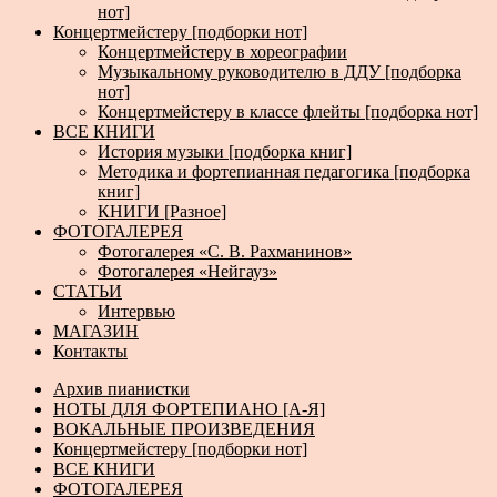
нот]
Концертмейстеру [подборки нот]
Концертмейстеру в хореографии
Музыкальному руководителю в ДДУ [подборка
нот]
Концертмейстеру в классе флейты [подборка нот]
ВСЕ КНИГИ
История музыки [подборка книг]
Методика и фортепианная педагогика [подборка
книг]
КНИГИ [Разное]
ФОТОГАЛЕРЕЯ
Фотогалерея «С. В. Рахманинов»
Фотогалерея «Нейгауз»
СТАТЬИ
Интервью
МАГАЗИН
Контакты
Архив пианистки
НОТЫ ДЛЯ ФОРТЕПИАНО [А-Я]
ВОКАЛЬНЫЕ ПРОИЗВЕДЕНИЯ
Концертмейстеру [подборки нот]
ВСЕ КНИГИ
ФОТОГАЛЕРЕЯ