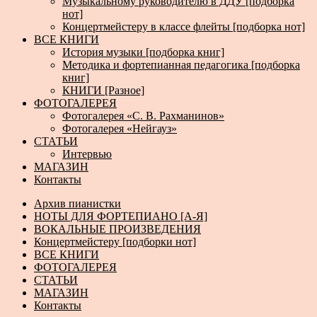
Музыкальному руководителю в ДДУ [подборка
нот]
Концертмейстеру в классе флейты [подборка нот]
ВСЕ КНИГИ
История музыки [подборка книг]
Методика и фортепианная педагогика [подборка
книг]
КНИГИ [Разное]
ФОТОГАЛЕРЕЯ
Фотогалерея «С. В. Рахманинов»
Фотогалерея «Нейгауз»
СТАТЬИ
Интервью
МАГАЗИН
Контакты
Архив пианистки
НОТЫ ДЛЯ ФОРТЕПИАНО [А-Я]
ВОКАЛЬНЫЕ ПРОИЗВЕДЕНИЯ
Концертмейстеру [подборки нот]
ВСЕ КНИГИ
ФОТОГАЛЕРЕЯ
СТАТЬИ
МАГАЗИН
Контакты