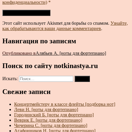
конфиденциальности)
*
Этот сайт использует Akismet для борьбы со спамом.
Узнайте,
как обрабатываются ваши данные комментариев
.
Навигация по записям
Опубликовано в
Алябьев А. [ноты для фортепиано]
Поиск по сайту notkinastya.ru
Искать:
Поиск
Свежие записи
Концертмейстеру в классе флейты [подборка нот]
Леви Н. [ноты для фортепиано]
Городинский Б. [ноты для фортепиано]
Веврик Е. [ноты для фортепиано]
Чичерина С. [ноты для фортепиано]
Агафонников Н. [ноты для фортепиано]