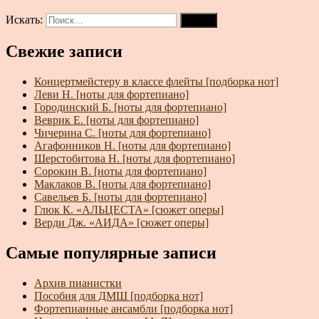
Искать:
Поиск
Свежие записи
Концертмейстеру в классе флейты [подборка нот]
Леви Н. [ноты для фортепиано]
Городинский Б. [ноты для фортепиано]
Веврик Е. [ноты для фортепиано]
Чичерина С. [ноты для фортепиано]
Агафонников Н. [ноты для фортепиано]
Шерстобитова Н. [ноты для фортепиано]
Сорокин В. [ноты для фортепиано]
Маклаков В. [ноты для фортепиано]
Савельев Б. [ноты для фортепиано]
Глюк К. «АЛЬЦЕСТА» [сюжет оперы]
Верди Дж. «АИДА» [сюжет оперы]
Самые популярные записи
Архив пианистки
Пособия для ДМШ [подборка нот]
Фортепианные ансамбли [подборка нот]