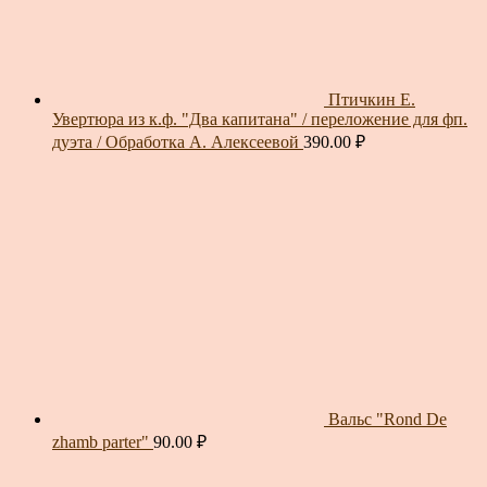
Птичкин Е.
Увертюра из к.ф. "Два капитана" / переложение для фп.
дуэта / Обработка А. Алексеевой
390.00
₽
Вальс "Rond De
zhamb parter"
90.00
₽