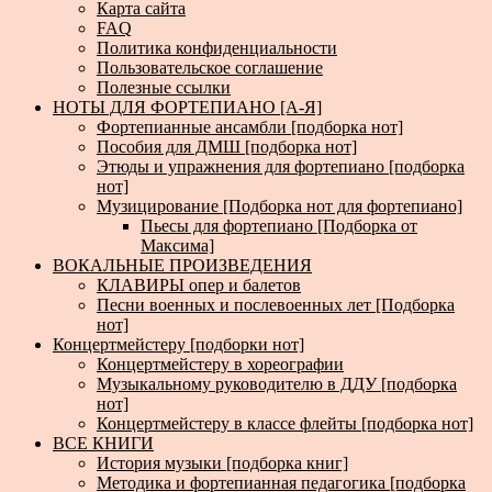
Карта сайта
FAQ
Политика конфиденциальности
Пользовательское соглашение
Полезные ссылки
НОТЫ ДЛЯ ФОРТЕПИАНО [А-Я]
Фортепианные ансамбли [подборка нот]
Пособия для ДМШ [подборка нот]
Этюды и упражнения для фортепиано [подборка
нот]
Музицирование [Подборка нот для фортепиано]
Пьесы для фортепиано [Подборка от
Максима]
ВОКАЛЬНЫЕ ПРОИЗВЕДЕНИЯ
КЛАВИРЫ опер и балетов
Песни военных и послевоенных лет [Подборка
нот]
Концертмейстеру [подборки нот]
Концертмейстеру в хореографии
Музыкальному руководителю в ДДУ [подборка
нот]
Концертмейстеру в классе флейты [подборка нот]
ВСЕ КНИГИ
История музыки [подборка книг]
Методика и фортепианная педагогика [подборка