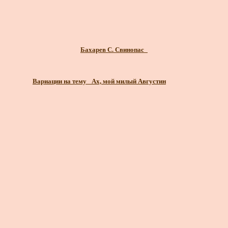
Бахарев С. Свинопас_
Вариации на тему _Ах, мой милый Августин