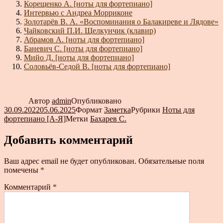
Корещенко А. [ноты для фортепиано]
Интервью с Андреа Морриконе
Золотарёв В. А. «Воспоминания о Балакиреве и Лядове»
Чайковский П.И. Щелкунчик (клавир)
Абрамов А. [ноты для фортепиано]
Баневич С. [ноты для фортепиано]
Мийо Д. [ноты для фортепиано]
Соловьёв-Седой В. [ноты для фортепиано]
Автор
admin
Опубликовано
30.09.2022
05.06.2025
Формат
Заметка
Рубрики
Ноты для
фортепиано [А-Я]
Метки
Бахарев С.
Добавить комментарий
Ваш адрес email не будет опубликован.
Обязательные поля
помечены
*
Комментарий
*