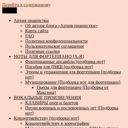
Перейти к содержимому
Меню
Архив пианистки
Всё для пианистов: ноты, книги, музыка, статьи…
Архив пианистки
Об авторе блога «Архив пианистки»
Карта сайта
FAQ
Политика конфиденциальности
Пользовательское соглашение
Полезные ссылки
НОТЫ ДЛЯ ФОРТЕПИАНО [А-Я]
Фортепианные ансамбли [подборка нот]
Пособия для ДМШ [подборка нот]
Этюды и упражнения для фортепиано [подборка
нот]
Музицирование [Подборка нот для фортепиано]
Пьесы для фортепиано [Подборка от
Максима]
ВОКАЛЬНЫЕ ПРОИЗВЕДЕНИЯ
КЛАВИРЫ опер и балетов
Песни военных и послевоенных лет [Подборка
нот]
Концертмейстеру [подборки нот]
Концертмейстеру в хореографии