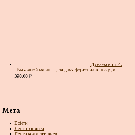
Дунаевский И.
"Выходной марш"_ для двух фортепиано в 8 рук
390.00
₽
Мета
Войти
Лента записей
Лента комментариев