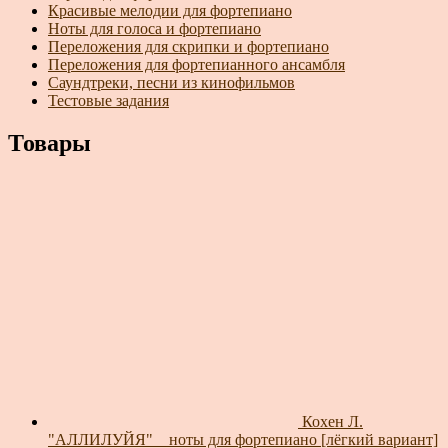
Красивые мелодии для фортепиано
Ноты для голоса и фортепиано
Переложения для скрипки и фортепиано
Переложения для фортепианного ансамбля
Саундтреки, песни из кинофильмов
Тестовые задания
Товары
Кохен Л.
"АЛЛИЛУЙЯ" _ ноты для фортепиано [лёгкий вариант]