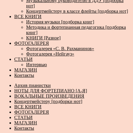
Музыкальному руководителю в ДДУ [подборка
нот]
Концертмейстеру в классе флейты [подборка нот]
ВСЕ КНИГИ
История музыки [подборка книг]
Методика и фортепианная педагогика [подборка
книг]
КНИГИ [Разное]
ФОТОГАЛЕРЕЯ
Фотогалерея «С. В. Рахманинов»
Фотогалерея «Нейгауз»
СТАТЬИ
Интервью
МАГАЗИН
Контакты
Архив пианистки
НОТЫ ДЛЯ ФОРТЕПИАНО [А-Я]
ВОКАЛЬНЫЕ ПРОИЗВЕДЕНИЯ
Концертмейстеру [подборки нот]
ВСЕ КНИГИ
ФОТОГАЛЕРЕЯ
СТАТЬИ
МАГАЗИН
Контакты