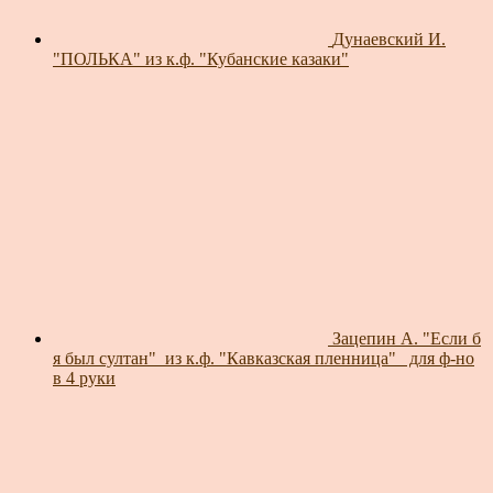
Дунаевский И.
"ПОЛЬКА" из к.ф. "Кубанские казаки"
Зацепин А. "Если б
я был султан"_из к.ф. "Кавказская пленница"_ для ф-но
в 4 руки