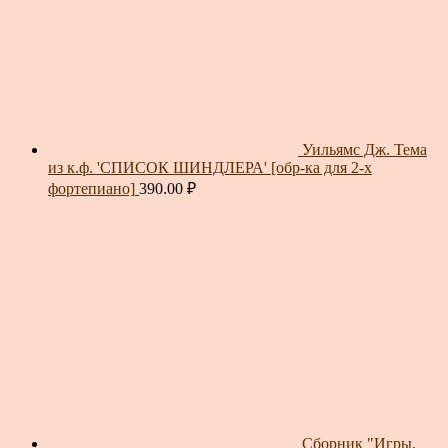
Уильямс Дж. Тема
из к.ф. 'СПИСОК ШИНДЛЕРА' [обр-ка для 2-х
фортепиано]
390.00
₽
Сборник "Игры,