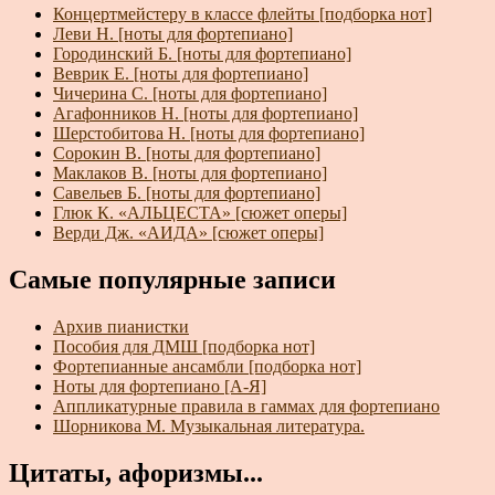
Концертмейстеру в классе флейты [подборка нот]
Леви Н. [ноты для фортепиано]
Городинский Б. [ноты для фортепиано]
Веврик Е. [ноты для фортепиано]
Чичерина С. [ноты для фортепиано]
Агафонников Н. [ноты для фортепиано]
Шерстобитова Н. [ноты для фортепиано]
Сорокин В. [ноты для фортепиано]
Маклаков В. [ноты для фортепиано]
Савельев Б. [ноты для фортепиано]
Глюк К. «АЛЬЦЕСТА» [сюжет оперы]
Верди Дж. «АИДА» [сюжет оперы]
Самые популярные записи
Архив пианистки
Пособия для ДМШ [подборка нот]
Фортепианные ансамбли [подборка нот]
Ноты для фортепиано [А-Я]
Аппликатурные правила в гаммах для фортепиано
Шорникова М. Музыкальная литература.
Цитаты, афоризмы...