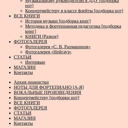
Музыкальному руководителю в ДДУ [подборка
нот]
Концертмейстеру в классе флейты [подборка нот]
ВСЕ КНИГИ
История музыки [подборка книг]
Методика и фортепианная педагогика [подборка
книг]
КНИГИ [Разное]
ФОТОГАЛЕРЕЯ
Фотогалерея «С. В. Рахманинов»
Фотогалерея «Нейгауз»
СТАТЬИ
Интервью
МАГАЗИН
Контакты
Архив пианистки
НОТЫ ДЛЯ ФОРТЕПИАНО [А-Я]
ВОКАЛЬНЫЕ ПРОИЗВЕДЕНИЯ
Концертмейстеру [подборки нот]
ВСЕ КНИГИ
ФОТОГАЛЕРЕЯ
СТАТЬИ
МАГАЗИН
Контакты