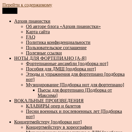
Перейти к содержимому
Меню
Архив пианистки
Всё для пианистов: ноты, книги, музыка, статьи…
Архив пианистки
Об авторе блога «Архив пианистки»
Карта сайта
FAQ
Политика конфиденциальности
Пользовательское соглашение
Полезные ссылки
НОТЫ ДЛЯ ФОРТЕПИАНО [А-Я]
Фортепианные ансамбли [подборка нот]
Пособия для ДМШ [подборка нот]
Этюды и упражнения для фортепиано [подборка
нот]
Музицирование [Подборка нот для фортепиано]
Пьесы для фортепиано [Подборка от
Максима]
ВОКАЛЬНЫЕ ПРОИЗВЕДЕНИЯ
КЛАВИРЫ опер и балетов
Песни военных и послевоенных лет [Подборка
нот]
Концертмейстеру [подборки нот]
Концертмейстеру в хореографии