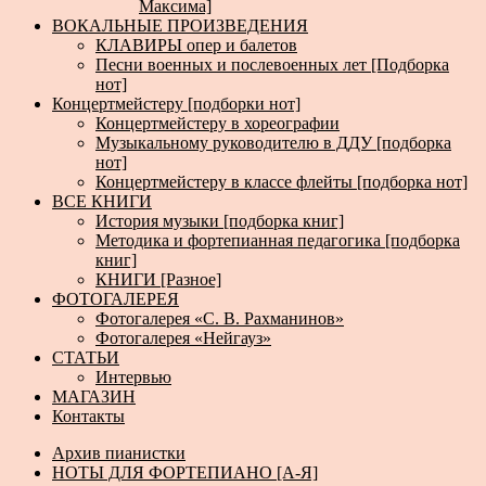
Максима]
ВОКАЛЬНЫЕ ПРОИЗВЕДЕНИЯ
КЛАВИРЫ опер и балетов
Песни военных и послевоенных лет [Подборка
нот]
Концертмейстеру [подборки нот]
Концертмейстеру в хореографии
Музыкальному руководителю в ДДУ [подборка
нот]
Концертмейстеру в классе флейты [подборка нот]
ВСЕ КНИГИ
История музыки [подборка книг]
Методика и фортепианная педагогика [подборка
книг]
КНИГИ [Разное]
ФОТОГАЛЕРЕЯ
Фотогалерея «С. В. Рахманинов»
Фотогалерея «Нейгауз»
СТАТЬИ
Интервью
МАГАЗИН
Контакты
Архив пианистки
НОТЫ ДЛЯ ФОРТЕПИАНО [А-Я]