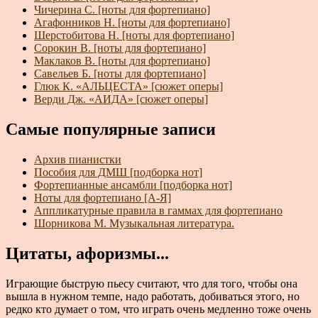
Чичерина С. [ноты для фортепиано]
Агафонников Н. [ноты для фортепиано]
Шерстобитова Н. [ноты для фортепиано]
Сорокин В. [ноты для фортепиано]
Маклаков В. [ноты для фортепиано]
Савельев Б. [ноты для фортепиано]
Глюк К. «АЛЬЦЕСТА» [сюжет оперы]
Верди Дж. «АИДА» [сюжет оперы]
Самые популярные записи
Архив пианистки
Пособия для ДМШ [подборка нот]
Фортепианные ансамбли [подборка нот]
Ноты для фортепиано [А-Я]
Аппликатурные правила в гаммах для фортепиано
Шорникова М. Музыкальная литература.
Цитаты, афоризмы...
Играющие быструю пьесу считают, что для того, чтобы она
вышла в нужном темпе, надо работать, добиваться этого, но
редко кто думает о том, что играть очень медленно тоже очень