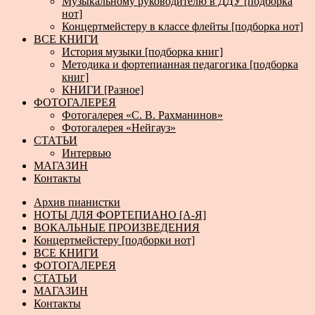
Музыкальному руководителю в ДДУ [подборка
нот]
Концертмейстеру в классе флейты [подборка нот]
ВСЕ КНИГИ
История музыки [подборка книг]
Методика и фортепианная педагогика [подборка
книг]
КНИГИ [Разное]
ФОТОГАЛЕРЕЯ
Фотогалерея «С. В. Рахманинов»
Фотогалерея «Нейгауз»
СТАТЬИ
Интервью
МАГАЗИН
Контакты
Архив пианистки
НОТЫ ДЛЯ ФОРТЕПИАНО [А-Я]
ВОКАЛЬНЫЕ ПРОИЗВЕДЕНИЯ
Концертмейстеру [подборки нот]
ВСЕ КНИГИ
ФОТОГАЛЕРЕЯ
СТАТЬИ
МАГАЗИН
Контакты