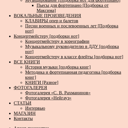
Музицирование [Подборка нот для фортепиано]
Пьесы для фортепиано [Подборка от
Максима]
ВОКАЛЬНЫЕ ПРОИЗВЕДЕНИЯ
КЛАВИРЫ опер и балетов
Песни военных и послевоенных лет [Подборка
нот]
Концертмейстеру [подборки нот]
Концертмейстеру в хореографии
Музыкальному руководителю в ДДУ [подборка
нот]
Концертмейстеру в классе флейты [подборка нот]
ВСЕ КНИГИ
История музыки [подборка книг]
Методика и фортепианная педагогика [подборка
книг]
КНИГИ [Разное]
ФОТОГАЛЕРЕЯ
Фотогалерея «С. В. Рахманинов»
Фотогалерея «Нейгауз»
СТАТЬИ
Интервью
МАГАЗИН
Контакты