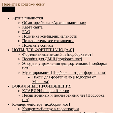
Перейти к содержимому
Меню
Архив пианистки
Всё для пианистов: ноты, книги, музыка, статьи…
Архив пианистки
Об авторе блога «Архив пианистки»
Карта сайта
FAQ
Политика конфиденциальности
Пользовательское соглашение
Полезные ссылки
НОТЫ ДЛЯ ФОРТЕПИАНО [А-Я]
Фортепианные ансамбли [подборка нот]
Пособия для ДМШ [подборка нот]
Этюды и упражнения для фортепиано [подборка
нот]
Музицирование [Подборка нот для фортепиано]
Пьесы для фортепиано [Подборка от
Максима]
ВОКАЛЬНЫЕ ПРОИЗВЕДЕНИЯ
КЛАВИРЫ опер и балетов
Песни военных и послевоенных лет [Подборка
нот]
Концертмейстеру [подборки нот]
Концертмейстеру в хореографии