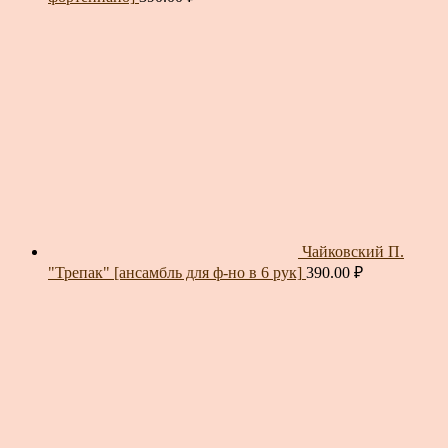
Чайковский П.
"Трепак" [ансамбль для ф-но в 6 рук]
390.00
₽