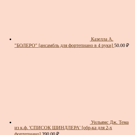
Казелла А.
"БОЛЕРО" [ансамбль для фортепиано в 4 руки]
50.00
₽
Уильямс Дж. Тема
из к.ф. 'СПИСОК ШИНДЛЕРА' [обр-ка для 2-х
фортепиано]
390.00
₽