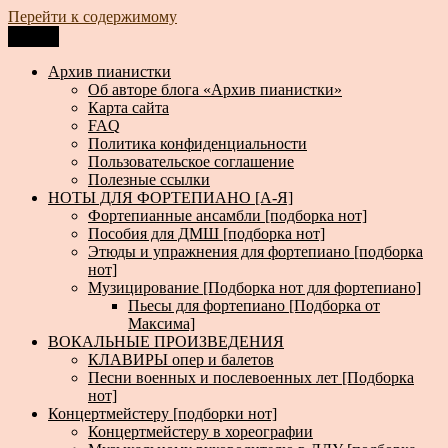
Перейти к содержимому
Меню
Архив пианистки
Всё для пианистов: ноты, книги, музыка, статьи…
Архив пианистки
Об авторе блога «Архив пианистки»
Карта сайта
FAQ
Политика конфиденциальности
Пользовательское соглашение
Полезные ссылки
НОТЫ ДЛЯ ФОРТЕПИАНО [А-Я]
Фортепианные ансамбли [подборка нот]
Пособия для ДМШ [подборка нот]
Этюды и упражнения для фортепиано [подборка
нот]
Музицирование [Подборка нот для фортепиано]
Пьесы для фортепиано [Подборка от
Максима]
ВОКАЛЬНЫЕ ПРОИЗВЕДЕНИЯ
КЛАВИРЫ опер и балетов
Песни военных и послевоенных лет [Подборка
нот]
Концертмейстеру [подборки нот]
Концертмейстеру в хореографии