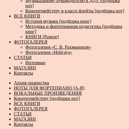
Музыкальному руководителю в ДДУ [подборка
нот]
Концертмейстеру в классе флейты [подборка нот]
ВСЕ КНИГИ
История музыки [подборка книг]
Методика и фортепианная педагогика [подборка
книг]
КНИГИ [Разное]
ФОТОГАЛЕРЕЯ
Фотогалерея «С. В. Рахманинов»
Фотогалерея «Нейгауз»
СТАТЬИ
Интервью
МАГАЗИН
Контакты
Архив пианистки
НОТЫ ДЛЯ ФОРТЕПИАНО [А-Я]
ВОКАЛЬНЫЕ ПРОИЗВЕДЕНИЯ
Концертмейстеру [подборки нот]
ВСЕ КНИГИ
ФОТОГАЛЕРЕЯ
СТАТЬИ
МАГАЗИН
Контакты