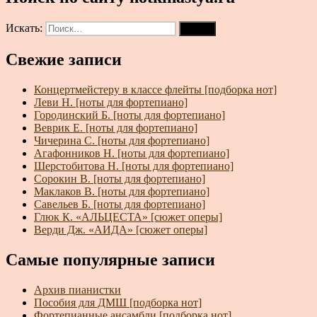
Искать:
Поиск
Свежие записи
Концертмейстеру в классе флейты [подборка нот]
Леви Н. [ноты для фортепиано]
Городинский Б. [ноты для фортепиано]
Веврик Е. [ноты для фортепиано]
Чичерина С. [ноты для фортепиано]
Агафонников Н. [ноты для фортепиано]
Шерстобитова Н. [ноты для фортепиано]
Сорокин В. [ноты для фортепиано]
Маклаков В. [ноты для фортепиано]
Савельев Б. [ноты для фортепиано]
Глюк К. «АЛЬЦЕСТА» [сюжет оперы]
Верди Дж. «АИДА» [сюжет оперы]
Самые популярные записи
Архив пианистки
Пособия для ДМШ [подборка нот]
Фортепианные ансамбли [подборка нот]