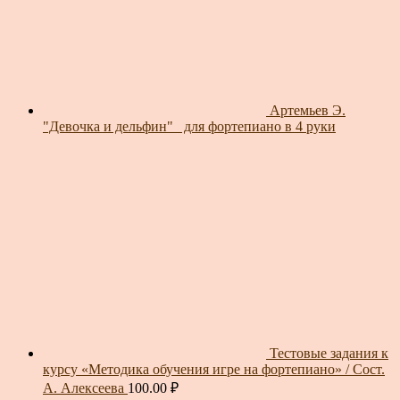
Артемьев Э.
"Девочка и дельфин"_ для фортепиано в 4 руки
Тестовые задания к
курсу «Методика обучения игре на фортепиано» / Сост.
А. Алексеева
100.00
₽