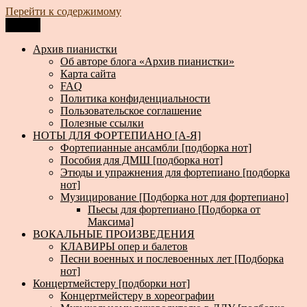
Перейти к содержимому
Меню
Архив пианистки
Всё для пианистов: ноты, книги, музыка, статьи…
Архив пианистки
Об авторе блога «Архив пианистки»
Карта сайта
FAQ
Политика конфиденциальности
Пользовательское соглашение
Полезные ссылки
НОТЫ ДЛЯ ФОРТЕПИАНО [А-Я]
Фортепианные ансамбли [подборка нот]
Пособия для ДМШ [подборка нот]
Этюды и упражнения для фортепиано [подборка
нот]
Музицирование [Подборка нот для фортепиано]
Пьесы для фортепиано [Подборка от
Максима]
ВОКАЛЬНЫЕ ПРОИЗВЕДЕНИЯ
КЛАВИРЫ опер и балетов
Песни военных и послевоенных лет [Подборка
нот]
Концертмейстеру [подборки нот]
Концертмейстеру в хореографии