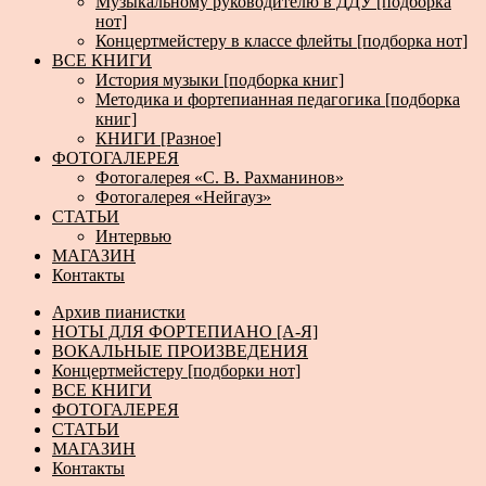
Музыкальному руководителю в ДДУ [подборка
нот]
Концертмейстеру в классе флейты [подборка нот]
ВСЕ КНИГИ
История музыки [подборка книг]
Методика и фортепианная педагогика [подборка
книг]
КНИГИ [Разное]
ФОТОГАЛЕРЕЯ
Фотогалерея «С. В. Рахманинов»
Фотогалерея «Нейгауз»
СТАТЬИ
Интервью
МАГАЗИН
Контакты
Архив пианистки
НОТЫ ДЛЯ ФОРТЕПИАНО [А-Я]
ВОКАЛЬНЫЕ ПРОИЗВЕДЕНИЯ
Концертмейстеру [подборки нот]
ВСЕ КНИГИ
ФОТОГАЛЕРЕЯ
СТАТЬИ
МАГАЗИН
Контакты