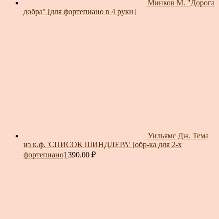
Минков М. "Дорога
добра" [для фортепиано в 4 руки]
Уильямс Дж. Тема
из к.ф. 'СПИСОК ШИНДЛЕРА' [обр-ка для 2-х
фортепиано]
390.00
₽