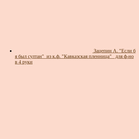
Зацепин А. "Если б
я был султан"_из к.ф. "Кавказская пленница"_ для ф-но
в 4 руки