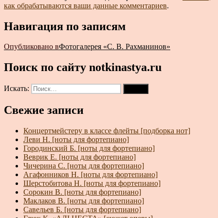
как обрабатываются ваши данные комментариев
.
Навигация по записям
Опубликовано в
Фотогалерея «С. В. Рахманинов»
Поиск по сайту notkinastya.ru
Искать:
Поиск
Свежие записи
Концертмейстеру в классе флейты [подборка нот]
Леви Н. [ноты для фортепиано]
Городинский Б. [ноты для фортепиано]
Веврик Е. [ноты для фортепиано]
Чичерина С. [ноты для фортепиано]
Агафонников Н. [ноты для фортепиано]
Шерстобитова Н. [ноты для фортепиано]
Сорокин В. [ноты для фортепиано]
Маклаков В. [ноты для фортепиано]
Савельев Б. [ноты для фортепиано]