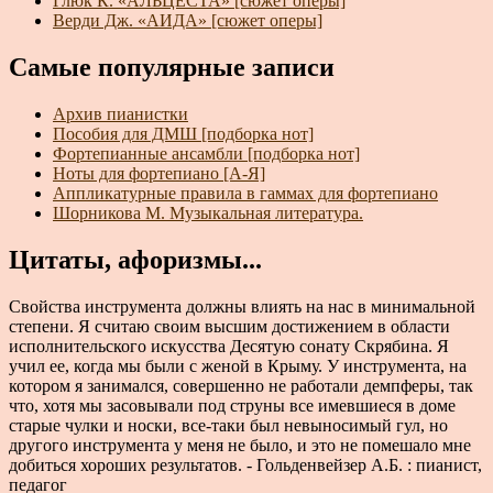
Глюк К. «АЛЬЦЕСТА» [сюжет оперы]
Верди Дж. «АИДА» [сюжет оперы]
Самые популярные записи
Архив пианистки
Пособия для ДМШ [подборка нот]
Фортепианные ансамбли [подборка нот]
Ноты для фортепиано [А-Я]
Аппликатурные правила в гаммах для фортепиано
Шорникова М. Музыкальная литература.
Цитаты, афоризмы...
Свойства инструмента должны влиять на нас в минимальной
степени. Я считаю своим высшим достижением в области
исполнительского искусства Десятую сонату Скрябина. Я
учил ее, когда мы были с женой в Крыму. У инструмента, на
котором я занимался, совершенно не работали демпферы, так
что, хотя мы засовывали под струны все имевшиеся в доме
старые чулки и носки, все-таки был невыносимый гул, но
другого инструмента у меня не было, и это не помешало мне
добиться хороших результатов. - Гольденвейзер А.Б. : пианист,
педагог