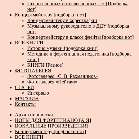
Песни военных и послевоенных лет [Подборка
нот]
Концертмейстеру [подборки нот]
Концертмейстеру в хореографии
Музыкальному руководителю в ДДУ [подборка
нот]
Концертмейстеру в классе флейты [подборка нот]
ВСЕ КНИГИ
История музыки [подборка книг]
Методика и фортепианная педагогика [подборка
книг]
КНИГИ [Разное]
ФОТОГАЛЕРЕЯ
Фотогалерея «С. В. Рахманинов»
Фотогалерея «Нейгауз»
СТАТЬИ
Интервью
МАГАЗИН
Контакты
Архив пианистки
НОТЫ ДЛЯ ФОРТЕПИАНО [А-Я]
ВОКАЛЬНЫЕ ПРОИЗВЕДЕНИЯ
Концертмейстеру [подборки нот]
ВСЕ КНИГИ