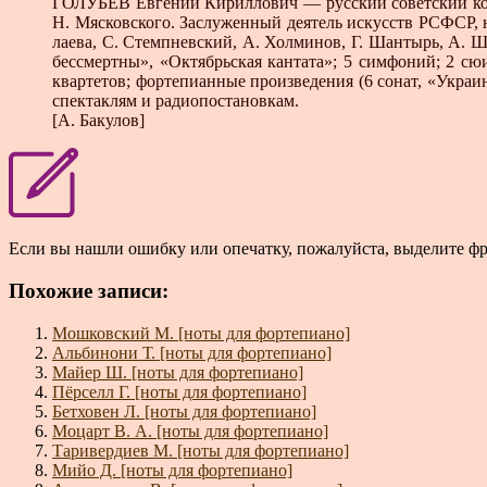
ГОЛУБЕВ Евгений Кириллович — русский советский ком­
Н. Мясковского. Заслуженный деятель искусств РСФСР, н
лаева, С. Стемпневский, А. Холминов, Г. Шантырь, А. Ш
бессмертны», «Октябрьская кантата»; 5 симфоний; 2 сю
квар­тетов; фортепианные произведения (6 сонат, «Украи
спек­таклям и радиопостановкам.
[А. Бакулов]
Если вы нашли ошибку или опечатку, пожалуйста, выделите ф
Похожие записи:
Мошковский М. [ноты для фортепиано]
Альбинони Т. [ноты для фортепиано]
Майер Ш. [ноты для фортепиано]
Пёрселл Г. [ноты для фортепиано]
Бетховен Л. [ноты для фортепиано]
Моцарт В. А. [ноты для фортепиано]
Таривердиев М. [ноты для фортепиано]
Мийо Д. [ноты для фортепиано]