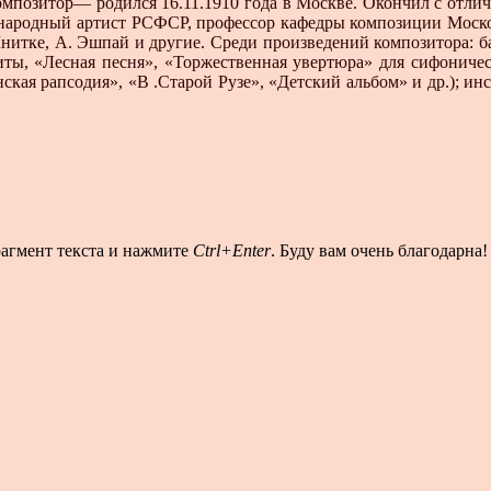
позитор— родился 16.11.1910 года в Москве. Окончил с отли
а­родный артист РСФСР, профессор кафедры композиции Мос­ков
нит­ке, А. Эшпай и другие. Среди произведений композитора: 
иты, «Лесная песня», «Торжественная увертюра» для сифоническ
нская рап­содия», «В .Старой Рузе», «Детский альбом» и др.); и
рагмент текста и нажмите
Ctrl+Enter
. Буду вам очень благодарна!