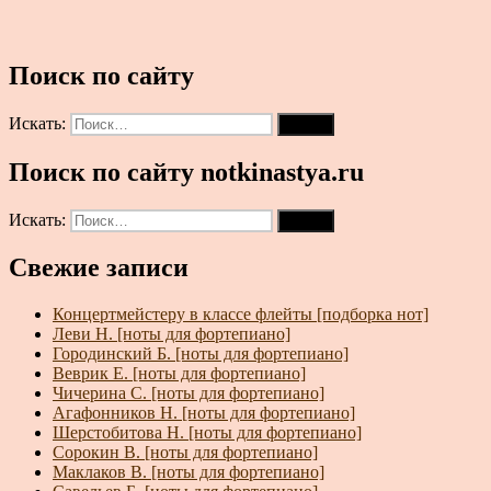
Поиск по сайту
Искать:
Поиск
Поиск по сайту notkinastya.ru
Искать:
Поиск
Свежие записи
Концертмейстеру в классе флейты [подборка нот]
Леви Н. [ноты для фортепиано]
Городинский Б. [ноты для фортепиано]
Веврик Е. [ноты для фортепиано]
Чичерина С. [ноты для фортепиано]
Агафонников Н. [ноты для фортепиано]
Шерстобитова Н. [ноты для фортепиано]
Сорокин В. [ноты для фортепиано]
Маклаков В. [ноты для фортепиано]