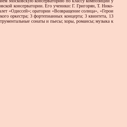
чием Московскую консерваторию по классу композиции у
ской консерватории. Его ученики: Г. Григорян, Т. Нико­
балет «Одиссей»; оратории «Возвращение солнца», «Герои
ого оркестра; 3 фортепианных концерта; 3 квинтета, 13
нструментальные сонаты и пьесы; хоры, романсы; музыка к