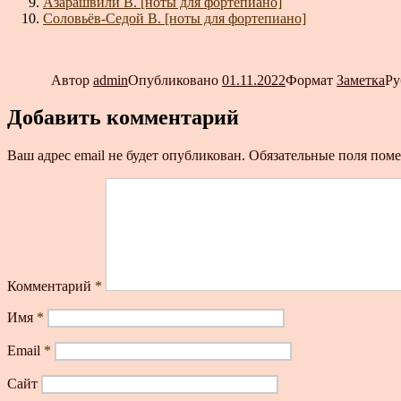
Азарашвили В. [ноты для фортепиано]
Соловьёв-Седой В. [ноты для фортепиано]
Автор
admin
Опубликовано
01.11.2022
Формат
Заметка
Ру
Добавить комментарий
Ваш адрес email не будет опубликован.
Обязательные поля пом
Комментарий
*
Имя
*
Email
*
Сайт