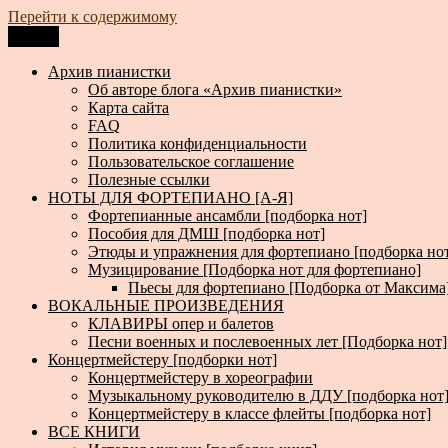
Перейти к содержимому
Меню
Архив пианистки
Всё для пианистов: ноты, книги, музыка, статьи…
Архив пианистки
Об авторе блога «Архив пианистки»
Карта сайта
FAQ
Политика конфиденциальности
Пользовательское соглашение
Полезные ссылки
НОТЫ ДЛЯ ФОРТЕПИАНО [А-Я]
Фортепианные ансамбли [подборка нот]
Пособия для ДМШ [подборка нот]
Этюды и упражнения для фортепиано [подборка но
Музицирование [Подборка нот для фортепиано]
Пьесы для фортепиано [Подборка от Максима
ВОКАЛЬНЫЕ ПРОИЗВЕДЕНИЯ
КЛАВИРЫ опер и балетов
Песни военных и послевоенных лет [Подборка нот]
Концертмейстеру [подборки нот]
Концертмейстеру в хореографии
Музыкальному руководителю в ДДУ [подборка нот
Концертмейстеру в классе флейты [подборка нот]
ВСЕ КНИГИ