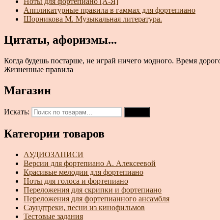
Ноты для фортепиано [А-Я]
Аппликатурные правила в гаммах для фортепиано
Шорникова М. Музыкальная литература.
Цитаты, афоризмы...
Когда будешь постарше, не играй ничего модного. Время дорого
Жизненные правила
Магазин
Искать:
Поиск
Категории товаров
АУДИОЗАПИСИ
Версии для фортепиано А. Алексеевой
Красивые мелодии для фортепиано
Ноты для голоса и фортепиано
Переложения для скрипки и фортепиано
Переложения для фортепианного ансамбля
Саундтреки, песни из кинофильмов
Тестовые задания