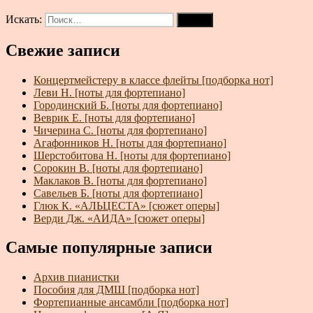
Искать:
Поиск
Свежие записи
Концертмейстеру в классе флейты [подборка нот]
Леви Н. [ноты для фортепиано]
Городинский Б. [ноты для фортепиано]
Веврик Е. [ноты для фортепиано]
Чичерина С. [ноты для фортепиано]
Агафонников Н. [ноты для фортепиано]
Шерстобитова Н. [ноты для фортепиано]
Сорокин В. [ноты для фортепиано]
Маклаков В. [ноты для фортепиано]
Савельев Б. [ноты для фортепиано]
Глюк К. «АЛЬЦЕСТА» [сюжет оперы]
Верди Дж. «АИДА» [сюжет оперы]
Самые популярные записи
Архив пианистки
Пособия для ДМШ [подборка нот]
Фортепианные ансамбли [подборка нот]