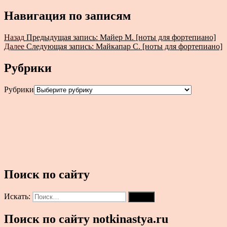
Навигация по записям
Назад
Предыдущая запись:
Майер М. [ноты для фортепиано]
Далее
Следующая запись:
Майкапар С. [ноты для фортепиано]
Рубрики
Рубрики
Поиск по сайту
Искать:
Поиск
Поиск по сайту notkinastya.ru