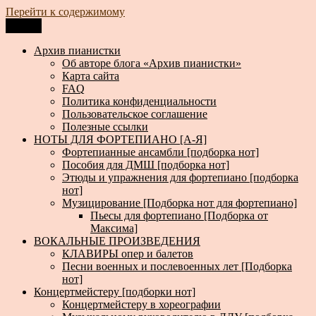
Перейти к содержимому
Меню
Архив пианистки
Всё для пианистов: ноты, книги, музыка, статьи…
Архив пианистки
Об авторе блога «Архив пианистки»
Карта сайта
FAQ
Политика конфиденциальности
Пользовательское соглашение
Полезные ссылки
НОТЫ ДЛЯ ФОРТЕПИАНО [А-Я]
Фортепианные ансамбли [подборка нот]
Пособия для ДМШ [подборка нот]
Этюды и упражнения для фортепиано [подборка
нот]
Музицирование [Подборка нот для фортепиано]
Пьесы для фортепиано [Подборка от
Максима]
ВОКАЛЬНЫЕ ПРОИЗВЕДЕНИЯ
КЛАВИРЫ опер и балетов
Песни военных и послевоенных лет [Подборка
нот]
Концертмейстеру [подборки нот]
Концертмейстеру в хореографии