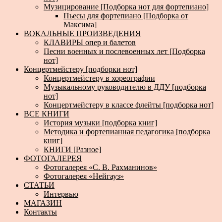
Музицирование [Подборка нот для фортепиано]
Пьесы для фортепиано [Подборка от
Максима]
ВОКАЛЬНЫЕ ПРОИЗВЕДЕНИЯ
КЛАВИРЫ опер и балетов
Песни военных и послевоенных лет [Подборка
нот]
Концертмейстеру [подборки нот]
Концертмейстеру в хореографии
Музыкальному руководителю в ДДУ [подборка
нот]
Концертмейстеру в классе флейты [подборка нот]
ВСЕ КНИГИ
История музыки [подборка книг]
Методика и фортепианная педагогика [подборка
книг]
КНИГИ [Разное]
ФОТОГАЛЕРЕЯ
Фотогалерея «С. В. Рахманинов»
Фотогалерея «Нейгауз»
СТАТЬИ
Интервью
МАГАЗИН
Контакты