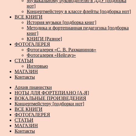
Музыкальному руководителю в ДДУ [подборка
нот]
Концертмейстеру в классе флейты [подборка нот]
ВСЕ КНИГИ
История музыки [подборка книг]
Методика и фортепианная педагогика [подборка
книг]
КНИГИ [Разное]
ФОТОГАЛЕРЕЯ
Фотогалерея «С. В. Рахманинов»
Фотогалерея «Нейгауз»
СТАТЬИ
Интервью
МАГАЗИН
Контакты
Архив пианистки
НОТЫ ДЛЯ ФОРТЕПИАНО [А-Я]
ВОКАЛЬНЫЕ ПРОИЗВЕДЕНИЯ
Концертмейстеру [подборки нот]
ВСЕ КНИГИ
ФОТОГАЛЕРЕЯ
СТАТЬИ
МАГАЗИН
Контакты