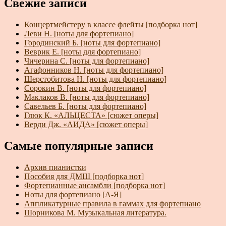
Свежие записи
Концертмейстеру в классе флейты [подборка нот]
Леви Н. [ноты для фортепиано]
Городинский Б. [ноты для фортепиано]
Веврик Е. [ноты для фортепиано]
Чичерина С. [ноты для фортепиано]
Агафонников Н. [ноты для фортепиано]
Шерстобитова Н. [ноты для фортепиано]
Сорокин В. [ноты для фортепиано]
Маклаков В. [ноты для фортепиано]
Савельев Б. [ноты для фортепиано]
Глюк К. «АЛЬЦЕСТА» [сюжет оперы]
Верди Дж. «АИДА» [сюжет оперы]
Самые популярные записи
Архив пианистки
Пособия для ДМШ [подборка нот]
Фортепианные ансамбли [подборка нот]
Ноты для фортепиано [А-Я]
Аппликатурные правила в гаммах для фортепиано
Шорникова М. Музыкальная литература.