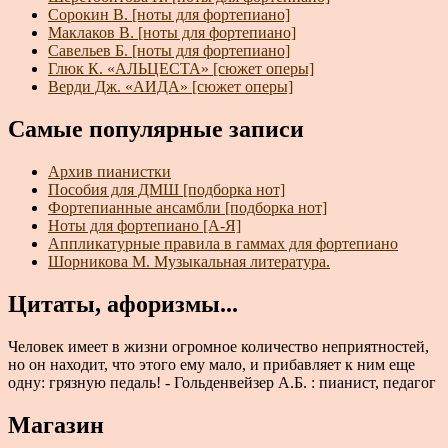
Сорокин В. [ноты для фортепиано]
Маклаков В. [ноты для фортепиано]
Савельев Б. [ноты для фортепиано]
Глюк К. «АЛЬЦЕСТА» [сюжет оперы]
Верди Дж. «АИДА» [сюжет оперы]
Самые популярные записи
Архив пианистки
Пособия для ДМШ [подборка нот]
Фортепианные ансамбли [подборка нот]
Ноты для фортепиано [А-Я]
Аппликатурные правила в гаммах для фортепиано
Шорникова М. Музыкальная литература.
Цитаты, афоризмы...
Человек имеет в жизни огромное количество неприятностей,
но он находит, что этого ему мало, и прибавляет к ним еще
одну: грязную педаль! - Гольденвейзер А.Б. : пианист, педагог
Магазин