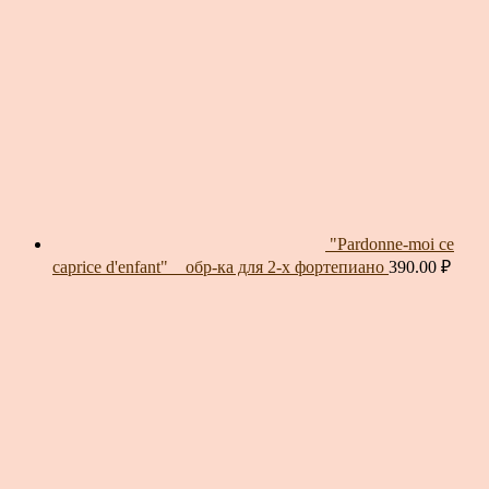
"Pardonne-moi ce
caprice d'enfant" _ обр-ка для 2-х фортепиано
390.00
₽