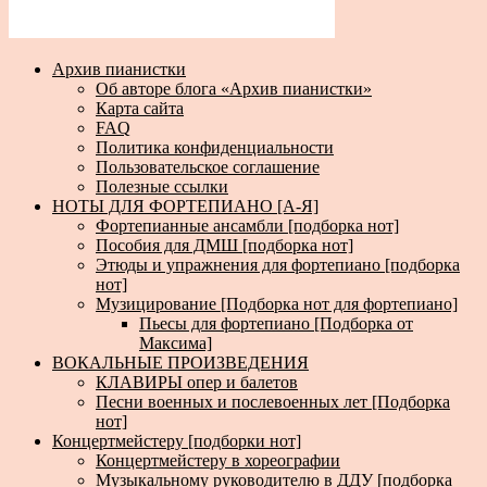
Архив пианистки
Об авторе блога «Архив пианистки»
Карта сайта
FAQ
Политика конфиденциальности
Пользовательское соглашение
Полезные ссылки
НОТЫ ДЛЯ ФОРТЕПИАНО [А-Я]
Фортепианные ансамбли [подборка нот]
Пособия для ДМШ [подборка нот]
Этюды и упражнения для фортепиано [подборка
нот]
Музицирование [Подборка нот для фортепиано]
Пьесы для фортепиано [Подборка от
Максима]
ВОКАЛЬНЫЕ ПРОИЗВЕДЕНИЯ
КЛАВИРЫ опер и балетов
Песни военных и послевоенных лет [Подборка
нот]
Концертмейстеру [подборки нот]
Концертмейстеру в хореографии
Музыкальному руководителю в ДДУ [подборка