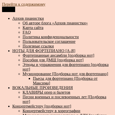
Перейти к содержимому
Меню
Архив пианистки
Всё для пианистов: ноты, книги, музыка, статьи…
Архив пианистки
Об авторе блога «Архив пианистки»
Карта сайта
FAQ
Политика конфиденциальности
Пользовательское соглашение
Полезные ссылки
НОТЫ ДЛЯ ФОРТЕПИАНО [А-Я]
Фортепианные ансамбли [подборка нот]
Пособия для ДМШ [подборка нот]
Этюды и упражнения для фортепиано [подборка
нот]
Музицирование [Подборка нот для фортепиано]
Пьесы для фортепиано [Подборка от
Максима]
ВОКАЛЬНЫЕ ПРОИЗВЕДЕНИЯ
КЛАВИРЫ опер и балетов
Песни военных и послевоенных лет [Подборка
нот]
Концертмейстеру [подборки нот]
Концертмейстеру в хореографии