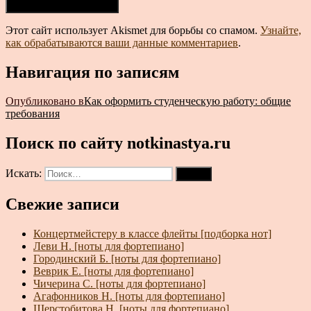
Этот сайт использует Akismet для борьбы со спамом.
Узнайте,
как обрабатываются ваши данные комментариев
.
Навигация по записям
Опубликовано в
Как оформить студенческую работу: общие
требования
Поиск по сайту notkinastya.ru
Искать:
Поиск
Свежие записи
Концертмейстеру в классе флейты [подборка нот]
Леви Н. [ноты для фортепиано]
Городинский Б. [ноты для фортепиано]
Веврик Е. [ноты для фортепиано]
Чичерина С. [ноты для фортепиано]
Агафонников Н. [ноты для фортепиано]
Шерстобитова Н. [ноты для фортепиано]