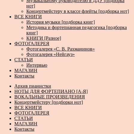
Музыкальному руководителю в ДДУ [подборка
нот]
Концертмейстеру в классе флейты [подборка нот]
ВСЕ КНИГИ
История музыки [подборка книг]
Методика и фортепианная педагогика [подборка
книг]
КНИГИ [Разное]
ФОТОГАЛЕРЕЯ
Фотогалерея «С. В. Рахманинов»
Фотогалерея «Нейгауз»
СТАТЬИ
Интервью
МАГАЗИН
Контакты
Архив пианистки
НОТЫ ДЛЯ ФОРТЕПИАНО [А-Я]
ВОКАЛЬНЫЕ ПРОИЗВЕДЕНИЯ
Концертмейстеру [подборки нот]
ВСЕ КНИГИ
ФОТОГАЛЕРЕЯ
СТАТЬИ
МАГАЗИН
Контакты