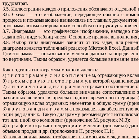
трудозатрат.
3.5. Иллюстрации каждого приложения обозначают отдельной 
3.6. Схема — это изображение, передающее обычно с помощ
процесса и показывающее взаимосвязь их главных документов
программ автоматизированным способом и от руки установлен
3.7. Диаграмма — это графическое изображение, наглядно п
заданной в виде таблиц чисел. Основные правила выполнения 
3.8. Выбор типа диаграммы зависит от тех задач, для реш
диаграмм является табличный редактор Microsoft Excel. Данн
1)гистограмма — показывает изменение данных за определенн
по вертикали. Таким образом, уделяется большее внимание изм
Как подтипы гистограммы можно выделить:
а) г и с т о г р а м м у с н а к о п л е н и е м, отражающую в
б) т р е х м е р н у ю г и с т о г р а м м у, в которой сравнен
2) л и н е й ч а т а я д и а г р а м м а отражает соотношен
Таким образом, уделяется большее внимание сопоставлению
различных величин в пределах одного временного периода 
отражающую вклад отдельных элементов в общую сумму (прил
3) к р у г о в а я д и а г р а м м а показывает как абсолютн
один ряд данных. Такую диаграмму рекомендуется использоват
тот или иной его компонент (приложение М, рисунок М.3);
4) г р а ф и к отражает тенденции изменения (динамики) да
объемов продаж и др. (приложение Н, рисунок Н.1);
5) точечная диаграмма отображает взаимосвязь между числовы