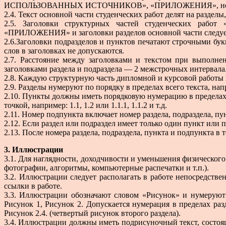
ИСПОЛЬЗОВАННЫХ ИСТОЧНИКОВ», «ПРИЛОЖЕНИЯ», не нуме
2.4. Текст основной части студенческих работ делят на раздел
2.5. Заголовки структурных частей студенческих
«ПРИЛОЖЕНИЯ» и заголовки разделов основной части следует р
2.6.Заголовки подразделов и пунктов печатают строчными бук
слов в заголовках не допускаются.
2.7. Расстояние между заголовками и текстом при выполне
заголовками раздела и подраздела — 2 межстрочных интервала
2.8. Каждую структурную часть дипломной и курсовой работы 
2.9. Разделы нумеруют по порядку в пределах всего текста, напри
2.10. Пункты должны иметь порядковую нумерацию в пределах 
точкой, например: 1.1, 1.2 или 1.1.1, 1.1.2 и т.д.
2.11. Номер подпункта включает номер раздела, подраздела, пун
2.12. Если раздел или подраздел имеет только один пункт или п
2.13. После номера раздела, подраздела, пункта и подпункта в т
3. Иллюстрации
3.1. Для наглядности, доходчивости и уменьшения физического
фотографии, алгоритмы, компьютерные распечатки и т.п.).
3.2. Иллюстрации следует располагать в работе непосредств
ссылки в работе.
3.3. Иллюстрации обозначают словом «Рисунок» и нумеруют
Рисунок 1, Рисунок 2. Допускается нумерация в пределах раз
Рисунок 2.4. (четвертый рисунок второго раздела).
3.4. Иллюстрации должны иметь подрисуночный текст, состоя