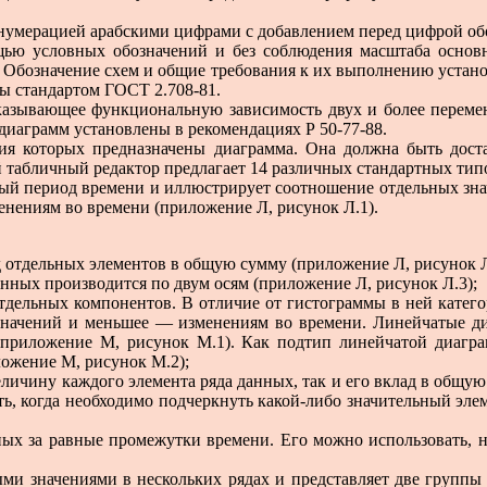
нумерацией арабскими цифрами с добавлением перед цифрой обо
ью условных обозначений и без соблюдения масштаба основн
. Обозначение схем и общие требования к их выполнению устан
ы стандартом ГОСТ 2.708-81.
оказывающее функциональную зависимость двух и более переме
диаграмм установлены в рекомендациях Р 50-77-88.
ения которых предназначены диаграмма. Она должна быть дост
ый табличный редактор предлагает 14 различных стандартных ти
ый период времени и иллюстрирует соотношение отдельных знач
енениям во времени (приложение Л, рисунок Л.1).
клад отдельных элементов в общую сумму (приложение Л, рисунок Л
ие данных производится по двум осям (приложение Л, рисунок Л.3);
ие отдельных компонентов. В отличие от гистограммы в ней кате
 значений и меньшее — изменениям во времени. Линейчатые ди
(приложение М, рисунок М.1). Как подтип линейчатой диагр
ожение М, рисунок М.2);
ую величину каждого элемента ряда данных, так и его вклад в общ
ь, когда необходимо подчеркнуть какой-либо значительный элеме
нных за равные промежутки времени. Его можно использовать, 
ми значениями в нескольких рядах и представляет две группы 