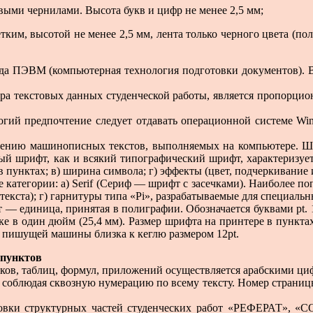
ыми чернилами. Высота букв и цифр не менее 2,5 мм;
 высотой не менее 2,5 мм, лента только черного цвета (полужи
а ПЭВМ (компьютерная технология подготовки документов). В э
ра текстовых данных студенческой работы, является пропорцио
гий предпочтение следует отдавать операционной системе Wind
лению машинописных текстов, выполняемых на компьютере. Шр
 шрифт, как и всякий типографический шрифт, характеризуется 
в пунктах; в) ширина символа; г) эффекты (цвет, подчеркивание
 категории: а) Serif (Сериф — шрифт с засечками). Наиболее поп
 текста); г) гарнитуры типа «Pi», разрабатываемые для специал
кт — единица, принятая в полиграфии. Обозначается буквами pt. 1 
ке в один дюйм (25,4 мм). Размер шрифта на принтере в пункта
й пишущей машины близка к кеглю размером 12pt.
дпунктов
унков, таблиц, формул, приложений осуществляется арабскими ци
 соблюдая сквозную нумерацию по всему тексту. Номер страницы
заголовки структурных частей студенческих работ «РЕФЕ