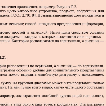
значения приложения, например: Рисунок Б.2.
ую идею какого-либо устройства, предмета, сооружения или
овлены ГОСТ 2.701-84. Правила выполнения схем алгоритмов и
нных величин; способ наглядного представления информации,
аточно простой и наглядной. Наилучшим средством создания
пов диаграмм, в каждом из которых выделяются свои подтипы:
ений. Категории располагаются по горизонтали, а значения —
.2);
гории расположены по вертикали, а значения — по горизонтали.
аграммы особенно удобны для сравнительного представления
аммы можно выделить линейчатую диаграмму с накоплением,
ую сумму. На круговой диаграмме может быть представлен только
нт. На ней лучше всего видно, какую часть целого составляет
например, для отражения колебаний курсов акций или валюты,
чисел в виде одного ряда точек в координатах. Эта диаграмма