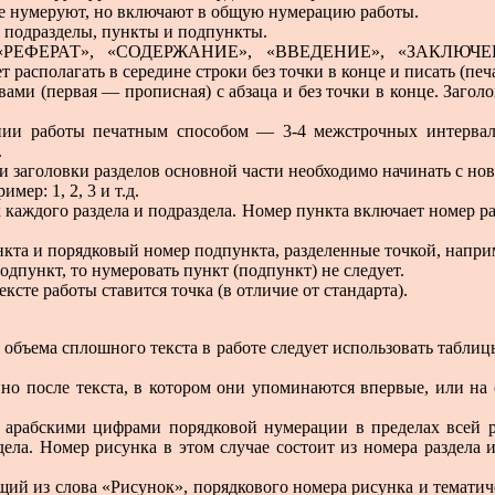
руют, но включают в общую нумерацию работы.
ы, подразделы, пункты и подпункты.
 работ «РЕФЕРАТ», «СОДЕРЖАНИЕ», «ВВЕДЕНИЕ», «З
асполагать в середине строки без точки в конце и писать (печ
вами (первая — прописная) с абзаца и без точки в конце. Загол
нии работы печатным способом — 3-4 межстрочных интервала
.
и заголовки разделов основной части необходимо начинать с но
мер: 1, 2, 3 и т.д.
каждого раздела и подраздела. Номер пункта включает номер ра
кта и порядковый номер подпункта, разделенные точкой, например:
одпункт, то нумеровать пункт (подпункт) не следует.
ексте работы ставится точка (в отличие от стандарта).
 объема сплошного текста в работе следует использовать табли
енно после текста, в котором они упоминаются впервые, или 
 арабскими цифрами порядковой нумерации в пределах всей 
дела. Номер рисунка в этом случае состоит из номера раздела 
щий из слова «Рисунок», порядкового номера рисунка и тематич