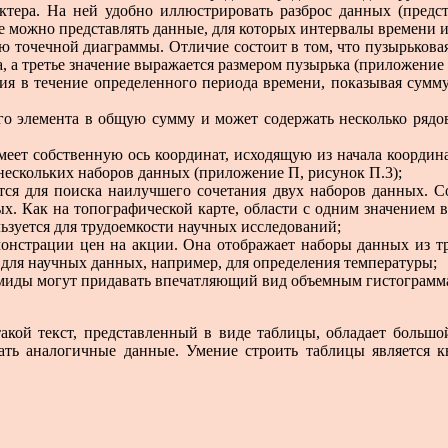
актера. На ней удобно иллюстрировать разброс данных (пред
е можно представлять данные, для которых интервалы времени 
ностью точечной диаграммы. Отличие состоит в том, что пузырьков
 а третье значение выражается размером пузырька (приложение 
нения в течение определенного периода времени, показывая сум
ждого элемента в общую сумму и может содержать несколько ряд
ия имеет собственную ось координат, исходящую из начала коорди
нескольких наборов данных (приложение П, рисунок П.3);
уется для поиска наилучшего сочетания двух наборов данных. С
ых. Как на топографической карте, области с одним значением
льзуется для трудоемкости научных исследований;
демонстрации цен на акции. Она отображает наборы данных из т
 для научных данных, например, для определения температуры;
пирамиды могут придавать впечатляющий вид объемным гистогра
такой текст, представленный в виде таблицы, обладает больш
ать аналогичные данные. Умение строить таблицы является 