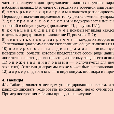
часто используется для представления данных научного хар
наборами данных. В отличие от графика на точечной диаграмм
6) п у з ы р ь к о в а я д и а г р а м м а является разновид
Первые два значения определяют точку расположения пузырька,
7) д и а г р а м м а с о б л а с т я м и подчеркивает изме
значений в общую сумму (приложение П, рисунок П.1);
8) к о л ь ц е в а я д и а г р а м м а показывает вклад ка
отдельный ряд данных (приложение П, рисунок П.2);
9) л е п е с т к о в а я д и а г р а м м а — каждая категор
Лепестковая диаграмма позволяет сравнить общие значения из 
10) п о в е р х н о с т н а я д и а г р а м м а — использ
поверхности, области которой представляют собой ряды данн
достаточно сложен для восприятия, а поэтому чаще всего испо
11) б и р ж е в а я д и а г р а м м а — используется для 
закрытия). Этот тип диаграммы также может быть использован
12) м а р к е р ы д а н н ы х — в виде конуса, цилиндра и 
4. Таблицы
4.1. Таблица является методом унифицированного текста, и 
классифицировать, кодировать информацию, легко суммиров
Пример построения таблицы приведен на рисунке 1.