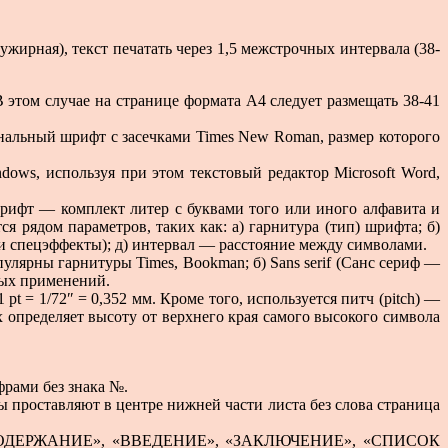
рная), текст печатать через 1,5 межстрочных интервала (38-
том случае на странице формата А4 следует размещать 38-41
нальный шрифт с засечками Times New Roman, размер которого
ows, используя при этом текстовый редактор Microsoft Word,
ифт — комплект литер с буквами того или иного алфавита и
рядом параметров, таких как: а) гарнитура (тип) шрифта; б)
 и спецэффекты); д) интервал — расстояние между символами.
улярны гарнитуры Times, Bookman; б) Sans serif (Санс сериф —
ьных применений.
pt = 1/72″ = 0,352 мм. Кроме того, используется питч (pitch) —
х определяет высоту от верхнего края самого высокого символа
фрами без знака №.
 проставляют в центре нижней части листа без слова страница
РАТ», «СОДЕРЖАНИЕ», «ВВЕДЕНИЕ», «ЗАКЛЮЧЕНИЕ», «СПИСОК