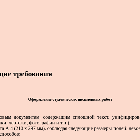
щие требования
Оформление студенческих письменных работ
стовым документам, содержащим сплошной текст, унифицирова
и, чертежи, фотографии и т.п.).
та А 4 (210 х 297 мм), соблюдая следующие размеры полей: лево
способов: