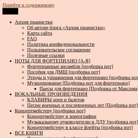
Перейти к содержимому
Меню
Архив пианистки
Всё для пианистов: ноты, книги, музыка, статьи…
Архив пианистки
Об авторе блога «Архив пианистки»
Карта сайта
FAQ
Политика конфиденциальности
Пользовательское соглашение
Полезные ссылки
НОТЫ ДЛЯ ФОРТЕПИАНО [А-Я]
Фортепианные ансамбли [подборка нот]
Пособия для ДМШ [подборка нот]
Этюды и упражнения для фортепиано [подборка но
Музицирование [Подборка нот для фортепиано]
Пьесы для фортепиано [Подборка от Максима
ВОКАЛЬНЫЕ ПРОИЗВЕДЕНИЯ
КЛАВИРЫ опер и балетов
Песни военных и послевоенных лет [Подборка нот]
Концертмейстеру [подборки нот]
Концертмейстеру в хореографии
Музыкальному руководителю в ДДУ [подборка нот
Концертмейстеру в классе флейты [подборка нот]
ВСЕ КНИГИ