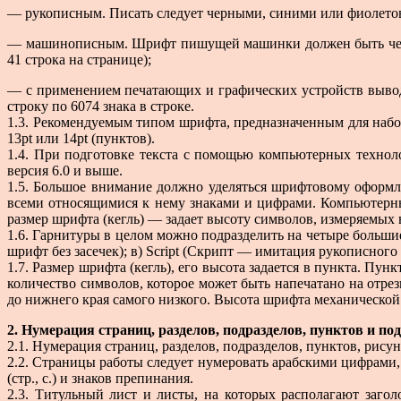
— рукописным. Писать следует черными, синими или фиолетов
— машинописным. Шрифт пишущей машинки должен быть четким,
41 строка на странице);
— с применением печатающих и графических устройств вывод
строку по 6074 знака в строке.
1.3. Рекомендуемым типом шрифта, предназначенным для набо
13pt или 14pt (пунктов).
1.4. При подготовке текста с помощью компьютерных техноло
версия 6.0 и выше.
1.5. Большое внимание должно уделяться шрифтовому оформ
всеми относящимися к нему знаками и цифрами. Компьютерный
размер шрифта (кегль) — задает высоту символов, измеряемых 
1.6. Гарнитуры в целом можно подразделить на четыре большие
шрифт без засечек); в) Script (Скрипт — имитация рукописного
1.7. Размер шрифта (кегль), его высота задается в пункта. Пун
количество символов, которое может быть напечатано на отрез
до нижнего края самого низкого. Высота шрифта механическо
2. Нумерация страниц, разделов, подразделов, пунктов и по
2.1. Нумерация страниц, разделов, подразделов, пунктов, рис
2.2. Страницы работы следует нумеровать арабскими цифрами,
(стр., с.) и знаков препинания.
2.3. Титульный лист и листы, на которых располагают 