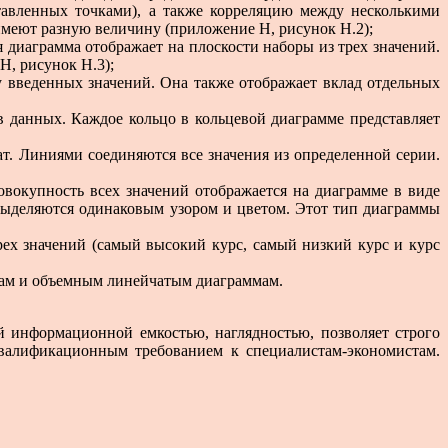
ставленных точками), а также корреляцию между несколькими
имеют разную величину (приложение Н, рисунок Н.2);
ая диаграмма отображает на плоскости наборы из трех значений.
Н, рисунок Н.3);
му введенных значений. Она также отображает вклад отдельных
ов данных. Каждое кольцо в кольцевой диаграмме представляет
нат. Линиями соединяются все значения из определенной серии.
овокупность всех значений отображается на диаграмме в виде
 выделяются одинаковым узором и цветом. Этот тип диаграммы
рех значений (самый высокий курс, самый низкий курс и курс
ммам и объемным линейчатым диаграммам.
ой информационной емкостью, наглядностью, позволяет строго
квалификационным требованием к специалистам-экономистам.