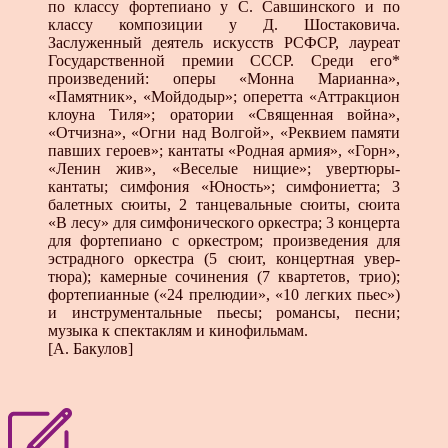
по классу фортепиано у С. Савшинского и по
классу композиции у Д. Шостаковича.
Заслуженный деятель искусств РСФСР, лауреат
Государственной премии СССР. Среди его*
произведений: оперы «Монна Марианна»,
«Памятник», «Мойдодыр»; оперетта «Аттракцион
клоуна Ти­ля»; оратории «Священная война»,
«Отчизна», «Огни над Волгой», «Реквием памяти
павших героев»; кантаты «Родная армия», «Горн»,
«Ленин жив», «Веселые нищие»; увертюры-
кантаты; симфония «Юность»; симфониетта; 3
балетных сюи­ты, 2 танцевальные сюиты, сюита
«В лесу» для симфониче­ского оркестра; 3 концерта
для фортепиано с оркестром; про­изведения для
эстрадного оркестра (5 сюит, концертная увер­
тюра); камерные сочинения (7 квартетов, трио);
фортепиан­ные («24 прелюдии», «10 легких пьес»)
и инструментальные пьесы; романсы, песни;
музыка к спектаклям и кинофильмам.
[А. Бакулов]