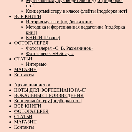
Музыкальному руководителю в ДДУ [подборка
нот]
Концертмейстеру в классе флейты [подборка нот]
ВСЕ КНИГИ
История музыки [подборка книг]
Методика и фортепианная педагогика [подборка
книг]
КНИГИ [Разное]
ФОТОГАЛЕРЕЯ
Фотогалерея «С. В. Рахманинов»
Фотогалерея «Нейгауз»
СТАТЬИ
Интервью
МАГАЗИН
Контакты
Архив пианистки
НОТЫ ДЛЯ ФОРТЕПИАНО [А-Я]
ВОКАЛЬНЫЕ ПРОИЗВЕДЕНИЯ
Концертмейстеру [подборки нот]
ВСЕ КНИГИ
ФОТОГАЛЕРЕЯ
СТАТЬИ
МАГАЗИН
Контакты