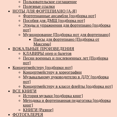
Пользовательское соглашение
Полезные ссылки
НОТЫ ДЛЯ ФОРТЕПИАНО [А-Я]
Фортепианные ансамбли [подборка нот]
Пособия для ДМШ [подборка нот]
Этюды и упражнения для фортепиано [подборка
нот]
Музицирование [Подборка нот для фортепиано]
Пьесы для фортепиано [Подборка от
Максима]
ВОКАЛЬНЫЕ ПРОИЗВЕДЕНИЯ
КЛАВИРЫ опер и балетов
Песни военных и послевоенных лет [Подборка
нот]
Концертмейстеру [подборки нот]
Концертмейстеру в хореографии
Музыкальному руководителю в ДДУ [подборка
нот]
Концертмейстеру в классе флейты [подборка нот]
ВСЕ КНИГИ
История музыки [подборка книг]
Методика и фортепианная педагогика [подборка
книг]
КНИГИ [Разное]
ФОТОГАЛЕРЕЯ