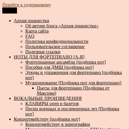
Перейти к содержимому
Меню
Архив пианистки
Всё для пианистов: ноты, книги, музыка, статьи…
Архив пианистки
Об авторе блога «Архив пианистки»
Карта сайта
FAQ
Политика конфиденциальности
Пользовательское соглашение
Полезные ссылки
НОТЫ ДЛЯ ФОРТЕПИАНО [А-Я]
Фортепианные ансамбли [подборка нот]
Пособия для ДМШ [подборка нот]
Этюды и упражнения для фортепиано [подборка
нот]
Музицирование [Подборка нот для фортепиано]
Пьесы для фортепиано [Подборка от
Максима]
ВОКАЛЬНЫЕ ПРОИЗВЕДЕНИЯ
КЛАВИРЫ опер и балетов
Песни военных и послевоенных лет [Подборка
нот]
Концертмейстеру [подборки нот]
Концертмейстеру в хореографии