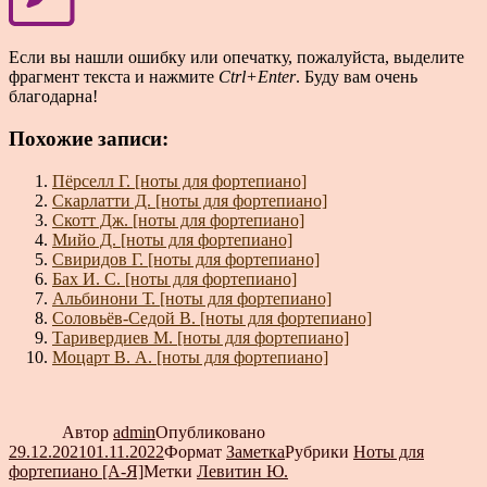
Если вы нашли ошибку или опечатку, пожалуйста, выделите
фрагмент текста и нажмите
Ctrl+Enter
. Буду вам очень
благодарна!
Похожие записи:
Пёрселл Г. [ноты для фортепиано]
Скарлатти Д. [ноты для фортепиано]
Скотт Дж. [ноты для фортепиано]
Мийо Д. [ноты для фортепиано]
Свиридов Г. [ноты для фортепиано]
Бах И. С. [ноты для фортепиано]
Альбинони Т. [ноты для фортепиано]
Соловьёв-Седой В. [ноты для фортепиано]
Таривердиев М. [ноты для фортепиано]
Моцарт В. А. [ноты для фортепиано]
Автор
admin
Опубликовано
29.12.2021
01.11.2022
Формат
Заметка
Рубрики
Ноты для
фортепиано [А-Я]
Метки
Левитин Ю.