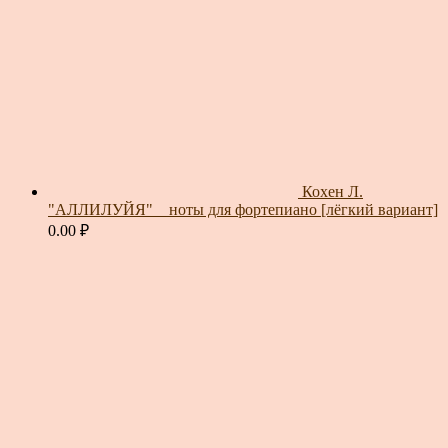
Кохен Л.
"АЛЛИЛУЙЯ" _ ноты для фортепиано [лёгкий вариант]
0.00
₽