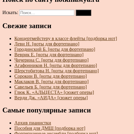
Искать:
Поиск
Свежие записи
Концертмейстеру в классе флейты [подборка нот]
Леви Н. [ноты для фортепиано]
Городинский Б. [ноты для фортепиано]
Веврик Е. [ноты для фортепиано]
Чичерина С. [ноты для фортепиано]
Агафонников Н. [ноты для фортепиано]
Шерстобитова Н. [ноты для фортепиано]
Сорокин В. [ноты для фортепиано]
Маклаков В. [ноты для фортепиано]
Савельев Б. [ноты для фортепиано]
Глюк К. «АЛЬЦЕСТА» [сюжет оперы]
Верди Дж. «АИДА» [сюжет оперы]
Самые популярные записи
Архив пианистки
Пособия для ДМШ [подборка нот]
Фортепианные ансамбли [подборка нот]