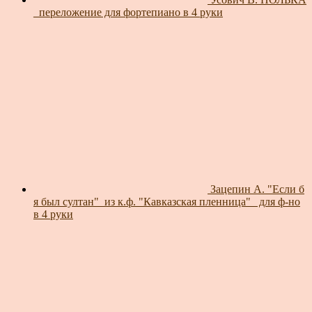
_переложение для фортепиано в 4 руки
Зацепин А. "Если б
я был султан"_из к.ф. "Кавказская пленница"_ для ф-но
в 4 руки