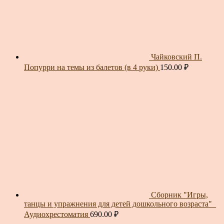
Чайковский П.
Попурри на темы из балетов (в 4 руки)
150.00
₽
Сборник "Игры,
танцы и упражнения для детей дошкольного возраста"_
Аудиохрестоматия
690.00
₽