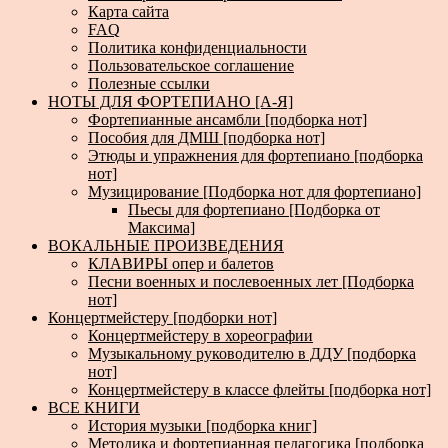
Карта сайта
FAQ
Политика конфиденциальности
Пользовательское соглашение
Полезные ссылки
НОТЫ ДЛЯ ФОРТЕПИАНО [А-Я]
Фортепианные ансамбли [подборка нот]
Пособия для ДМШ [подборка нот]
Этюды и упражнения для фортепиано [подборка
нот]
Музицирование [Подборка нот для фортепиано]
Пьесы для фортепиано [Подборка от
Максима]
ВОКАЛЬНЫЕ ПРОИЗВЕДЕНИЯ
КЛАВИРЫ опер и балетов
Песни военных и послевоенных лет [Подборка
нот]
Концертмейстеру [подборки нот]
Концертмейстеру в хореографии
Музыкальному руководителю в ДДУ [подборка
нот]
Концертмейстеру в классе флейты [подборка нот]
ВСЕ КНИГИ
История музыки [подборка книг]
Методика и фортепианная педагогика [подборка