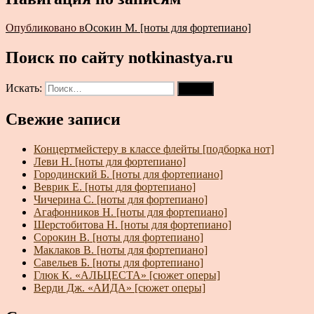
Опубликовано в
Осокин М. [ноты для фортепиано]
Поиск по сайту notkinastya.ru
Искать:
Поиск
Свежие записи
Концертмейстеру в классе флейты [подборка нот]
Леви Н. [ноты для фортепиано]
Городинский Б. [ноты для фортепиано]
Веврик Е. [ноты для фортепиано]
Чичерина С. [ноты для фортепиано]
Агафонников Н. [ноты для фортепиано]
Шерстобитова Н. [ноты для фортепиано]
Сорокин В. [ноты для фортепиано]
Маклаков В. [ноты для фортепиано]
Савельев Б. [ноты для фортепиано]
Глюк К. «АЛЬЦЕСТА» [сюжет оперы]
Верди Дж. «АИДА» [сюжет оперы]