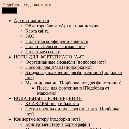
Перейти к содержимому
Меню
Архив пианистки
Всё для пианистов: ноты, книги, музыка, статьи…
Архив пианистки
Об авторе блога «Архив пианистки»
Карта сайта
FAQ
Политика конфиденциальности
Пользовательское соглашение
Полезные ссылки
НОТЫ ДЛЯ ФОРТЕПИАНО [А-Я]
Фортепианные ансамбли [подборка нот]
Пособия для ДМШ [подборка нот]
Этюды и упражнения для фортепиано [подборка
нот]
Музицирование [Подборка нот для фортепиано]
Пьесы для фортепиано [Подборка от
Максима]
ВОКАЛЬНЫЕ ПРОИЗВЕДЕНИЯ
КЛАВИРЫ опер и балетов
Песни военных и послевоенных лет [Подборка
нот]
Концертмейстеру [подборки нот]
Концертмейстеру в хореографии