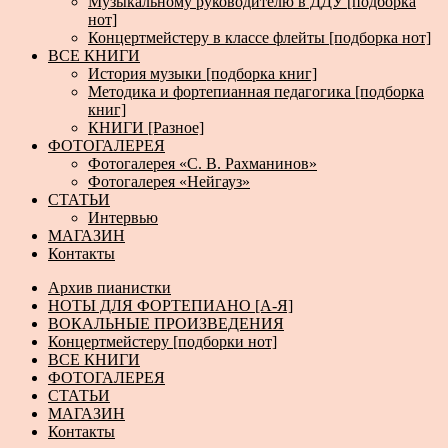
Музыкальному руководителю в ДДУ [подборка
нот]
Концертмейстеру в классе флейты [подборка нот]
ВСЕ КНИГИ
История музыки [подборка книг]
Методика и фортепианная педагогика [подборка
книг]
КНИГИ [Разное]
ФОТОГАЛЕРЕЯ
Фотогалерея «С. В. Рахманинов»
Фотогалерея «Нейгауз»
СТАТЬИ
Интервью
МАГАЗИН
Контакты
Архив пианистки
НОТЫ ДЛЯ ФОРТЕПИАНО [А-Я]
ВОКАЛЬНЫЕ ПРОИЗВЕДЕНИЯ
Концертмейстеру [подборки нот]
ВСЕ КНИГИ
ФОТОГАЛЕРЕЯ
СТАТЬИ
МАГАЗИН
Контакты