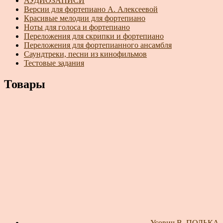
АУДИОЗАПИСИ
Версии для фортепиано А. Алексеевой
Красивые мелодии для фортепиано
Ноты для голоса и фортепиано
Переложения для скрипки и фортепиано
Переложения для фортепианного ансамбля
Саундтреки, песни из кинофильмов
Тестовые задания
Товары
Усович В. ПОЛЬКА