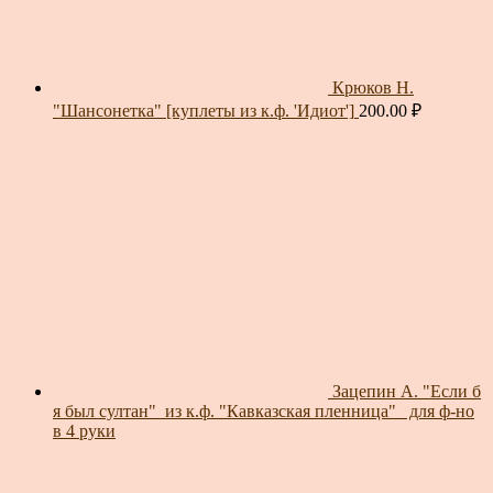
Крюков Н.
"Шансонетка" [куплеты из к.ф. 'Идиот']
200.00
₽
Зацепин А. "Если б
я был султан"_из к.ф. "Кавказская пленница"_ для ф-но
в 4 руки