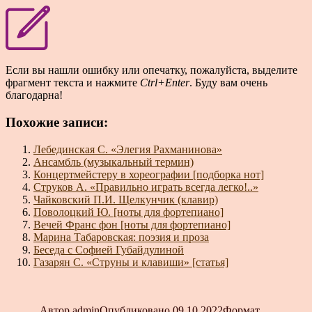
Если вы нашли ошибку или опечатку, пожалуйста, выделите
фрагмент текста и нажмите
Ctrl+Enter
. Буду вам очень
благодарна!
Похожие записи:
Лебединская С. «Элегия Рахманинова»
Ансамбль (музыкальный термин)
Концертмейстеру в хореографии [подборка нот]
Струков А. «Правильно играть всегда легко!..»
Чайковский П.И. Щелкунчик (клавир)
Поволоцкий Ю. [ноты для фортепиано]
Вечей Франс фон [ноты для фортепиано]
Марина Табаровская: поэзия и проза
Беседа с Софией Губайдулиной
Газарян С. «Струны и клавиши» [статья]
Автор
admin
Опубликовано
09.10.2022
Формат