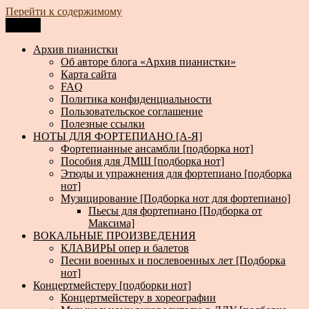
Перейти к содержимому
Меню
Архив пианистки
Всё для пианистов: ноты, книги, музыка, статьи…
Архив пианистки
Об авторе блога «Архив пианистки»
Карта сайта
FAQ
Политика конфиденциальности
Пользовательское соглашение
Полезные ссылки
НОТЫ ДЛЯ ФОРТЕПИАНО [А-Я]
Фортепианные ансамбли [подборка нот]
Пособия для ДМШ [подборка нот]
Этюды и упражнения для фортепиано [подборка
нот]
Музицирование [Подборка нот для фортепиано]
Пьесы для фортепиано [Подборка от
Максима]
ВОКАЛЬНЫЕ ПРОИЗВЕДЕНИЯ
КЛАВИРЫ опер и балетов
Песни военных и послевоенных лет [Подборка
нот]
Концертмейстеру [подборки нот]
Концертмейстеру в хореографии