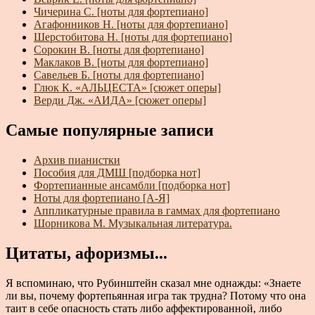
Чичерина С. [ноты для фортепиано]
Агафонников Н. [ноты для фортепиано]
Шерстобитова Н. [ноты для фортепиано]
Сорокин В. [ноты для фортепиано]
Маклаков В. [ноты для фортепиано]
Савельев Б. [ноты для фортепиано]
Глюк К. «АЛЬЦЕСТА» [сюжет оперы]
Верди Дж. «АИДА» [сюжет оперы]
Самые популярные записи
Архив пианистки
Пособия для ДМШ [подборка нот]
Фортепианные ансамбли [подборка нот]
Ноты для фортепиано [А-Я]
Аппликатурные правила в гаммах для фортепиано
Шорникова М. Музыкальная литература.
Цитаты, афоризмы...
Я вспоминаю, что Рубинштейн сказал мне однажды: «Знаете
ли вы, почему фортепьянная игра так трудна? Потому что она
таит в себе опасность стать либо аффектированной, либо