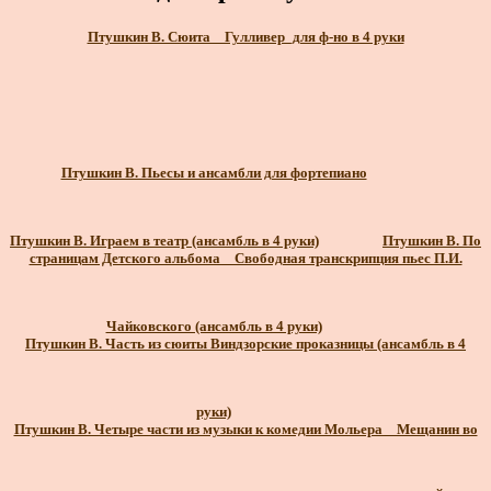
Птушкин В. Сюита _ Гулливер_для ф-но в 4 руки
Птушкин В. Пьесы и ансамбли для фортепиано
Птушкин В. Играем в театр (ансамбль в 4 руки)
Птушкин В. По
страницам Детского альбома _ Свободная транскрипция пьес П.И.
Чайковского (ансамбль в 4 руки)
Птушкин В. Часть из сюиты Виндзорские проказницы (ансамбль в 4
руки)
Птушкин В. Четыре части из музыки к комедии Мольера _ Мещанин во