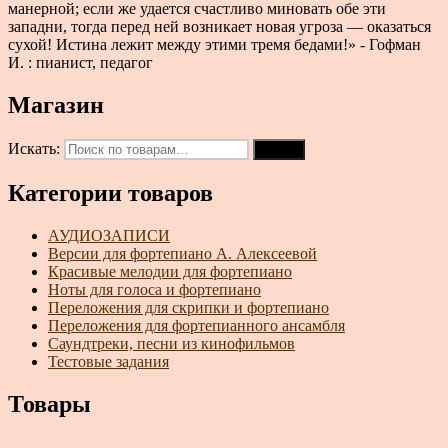
манерной; если же удается счастливо миновать обе эти
западни, тогда перед ней возникает новая угроза — оказаться
сухой! Истина лежит между этими тремя бедами!» - Гофман
И. : пианист, педагог
Магазин
Искать:
Поиск
Категории товаров
АУДИОЗАПИСИ
Версии для фортепиано А. Алексеевой
Красивые мелодии для фортепиано
Ноты для голоса и фортепиано
Переложения для скрипки и фортепиано
Переложения для фортепианного ансамбля
Саундтреки, песни из кинофильмов
Тестовые задания
Товары