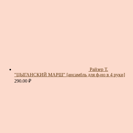
Райзер Т.
"ЦЫГАНСКИЙ МАРШ" [ансамбль для ф-но в 4 руки]
290.00
₽