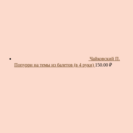
Чайковский П.
Попурри на темы из балетов (в 4 руки)
150.00
₽