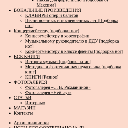
Максима]
ВОКАЛЬНЫЕ ПРОИЗВЕДЕНИЯ
КЛАВИРЫ опер и балетов
Песни военных и послевоенных лет [Подборка
нот]
Концертмейстеру [подборки нот]
Концертмейстеру в хореографии
Музыкальному руководителю в ДДУ [подборка
нот]
Концертмейстеру в классе флейты [подборка нот]
ВСЕ КНИГИ
История музыки [подборка книг]
Методика и фортепианная педагогика [подборка
книг]
КНИГИ [Разное]
ФОТОГАЛЕРЕЯ
Фотогалерея «С. В. Рахманинов»
Фотогалерея «Нейгауз»
СТАТЬИ
Интервью
МАГАЗИН
Контакты
Архив пианистки
НОТЫ ДЛЯ ФОРТЕПИАНО [А-Я]