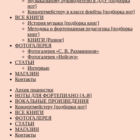
Музыкальному руководителю в ДДУ [подборка
нот]
Концертмейстеру в классе флейты [подборка нот]
ВСЕ КНИГИ
История музыки [подборка книг]
Методика и фортепианная педагогика [подборка
книг]
КНИГИ [Разное]
ФОТОГАЛЕРЕЯ
Фотогалерея «С. В. Рахманинов»
Фотогалерея «Нейгауз»
СТАТЬИ
Интервью
МАГАЗИН
Контакты
Архив пианистки
НОТЫ ДЛЯ ФОРТЕПИАНО [А-Я]
ВОКАЛЬНЫЕ ПРОИЗВЕДЕНИЯ
Концертмейстеру [подборки нот]
ВСЕ КНИГИ
ФОТОГАЛЕРЕЯ
СТАТЬИ
МАГАЗИН
Контакты