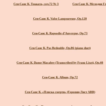
Сен-Санс К. Токката, соч.72 № 3
Сен-Санс К. Мелодия Г
Сен-Санс К. Valse Langoureuse, Op.120
Сен-Санс К. Rapsodie d’Auvergne, Op.73
Сен-Санс К. Pas Redouble, Op.86 (piano duet)
Сен-Санс К. Danse Macabre (Transcribed by Franz Liszt), Op.40
Сен-Санс К. Album, Op.72
Сен-Санс К. «Пляска смерти» (Горовиц Лист ARR)