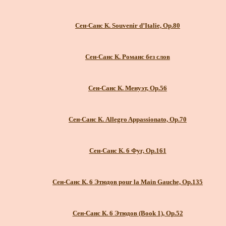
Сен-Санс К. Souvenir d’Italie, Op.80
Сен-Санс К. Романс без слов
Сен-Санс К. Менуэт, Op.56
Сен-Санс К. Allegro Appassionato, Op.70
Сен-Санс К. 6 Фуг, Op.161
Сен-Санс К. 6 Этюдов pour la Main Gauche, Op.135
Сен-Санс К. 6 Этюдов (Book 1), Op.52