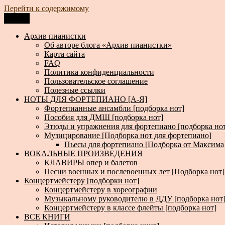
Перейти к содержимому
Меню
Архив пианистки
Всё для пианистов: ноты, книги, музыка, статьи…
Архив пианистки
Об авторе блога «Архив пианистки»
Карта сайта
FAQ
Политика конфиденциальности
Пользовательское соглашение
Полезные ссылки
НОТЫ ДЛЯ ФОРТЕПИАНО [А-Я]
Фортепианные ансамбли [подборка нот]
Пособия для ДМШ [подборка нот]
Этюды и упражнения для фортепиано [подборка но
Музицирование [Подборка нот для фортепиано]
Пьесы для фортепиано [Подборка от Максима
ВОКАЛЬНЫЕ ПРОИЗВЕДЕНИЯ
КЛАВИРЫ опер и балетов
Песни военных и послевоенных лет [Подборка нот]
Концертмейстеру [подборки нот]
Концертмейстеру в хореографии
Музыкальному руководителю в ДДУ [подборка нот
Концертмейстеру в классе флейты [подборка нот]
ВСЕ КНИГИ