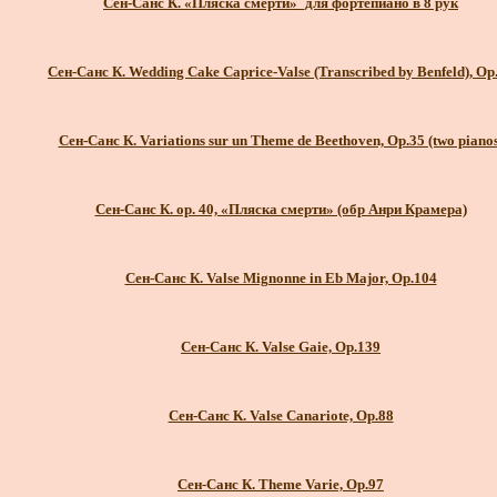
Сен-Санс К. «Пляска смерти»_для фортепиано в 8 рук
Сен-Санс К. Wedding Cake Caprice-Valse (Transcribed by Benfeld), Op
Сен-Санс К. Variations sur un Theme de Beethoven, Op.35 (two pianos
Сен-Санс К. ор. 40, «Пляска смерти» (обр Анри Крамера)
Сен-Санс К. Valse Mignonne in Eb Major, Op.104
Сен-Санс К. Valse Gaie, Op.139
Сен-Санс К. Valse Canariote, Op.88
Сен-Санс К. Theme Varie, Op.97