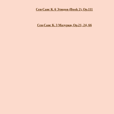
Сен-Санс К. 6 Этюдов (Book 2), Op.111
Сен-Санс К. 3 Мазурки, Op.21, 24, 66