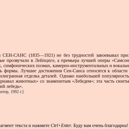
 СЕН-САНС (1835—1921) не без трудностей завоевывал приз
ые прозвучали в Лейпциге, а премьера лучшей оперы «Самсон
тах, симфонических поэмах, камерно-инструментальных и вокаль
сть формы. Лучшие достижения Сен-Санса относятся к области 
филигранная отделка деталей. Однако наибольшей популярност
Карнавал животных» со знаменитым «Лебедем»; эта часть сюит
ий лебедь».
тор, 1992 г.]
рагмент текста и нажмите
Ctrl+Enter
. Буду вам очень благодарна!