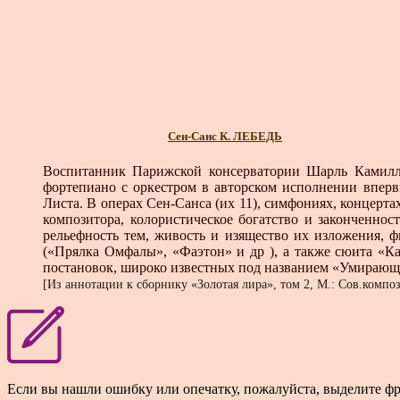
Сен-Санс К. ЛЕБЕДЬ
Воспитанник Парижской консерватории Шарль Камилл
фортепиано с оркестром в авторском исполнении вперв
Листа. В операх Сен-Санса (их 11), симфониях, концер
композитора, колористическое богатство и законченно
рельефность тем, живость и изящество их изложения, 
(«Прялка Омфалы», «Фаэтон» и др ), а также сюита «
постановок, широко известных под названием «Умирающ
[Из аннотации к сборнику «Золотая лира», том 2, М.: Сов.компози
Если вы нашли ошибку или опечатку, пожалуйста, выделите ф