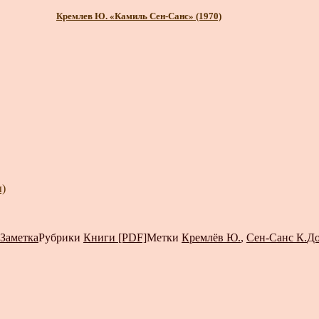
Кремлев Ю. «Камиль Сен-Санс» (1970)
)
Заметка
Рубрики
Книги [PDF]
Метки
Кремлёв Ю.
,
Сен-Санс К.
До