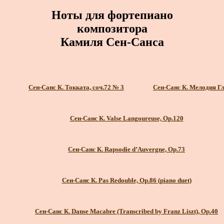
Ноты для фортепиано
композитора
Камиля Сен-Санса
Сен-Санс К. Токката, соч.72 № 3
Сен-Санс К. Мелодия Г
Сен-Санс К. Valse Langoureuse, Op.120
Сен-Санс К. Rapsodie d’Auvergne, Op.73
Сен-Санс К. Pas Redouble, Op.86 (piano duet)
Сен-Санс К. Danse Macabre (Transcribed by Franz Liszt), Op.40