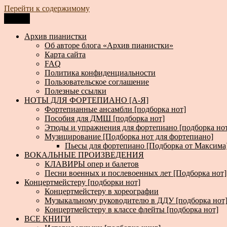
Перейти к содержимому
Меню
Архив пианистки
Всё для пианистов: ноты, книги, музыка, статьи…
Архив пианистки
Об авторе блога «Архив пианистки»
Карта сайта
FAQ
Политика конфиденциальности
Пользовательское соглашение
Полезные ссылки
НОТЫ ДЛЯ ФОРТЕПИАНО [А-Я]
Фортепианные ансамбли [подборка нот]
Пособия для ДМШ [подборка нот]
Этюды и упражнения для фортепиано [подборка но
Музицирование [Подборка нот для фортепиано]
Пьесы для фортепиано [Подборка от Максима
ВОКАЛЬНЫЕ ПРОИЗВЕДЕНИЯ
КЛАВИРЫ опер и балетов
Песни военных и послевоенных лет [Подборка нот]
Концертмейстеру [подборки нот]
Концертмейстеру в хореографии
Музыкальному руководителю в ДДУ [подборка нот
Концертмейстеру в классе флейты [подборка нот]
ВСЕ КНИГИ