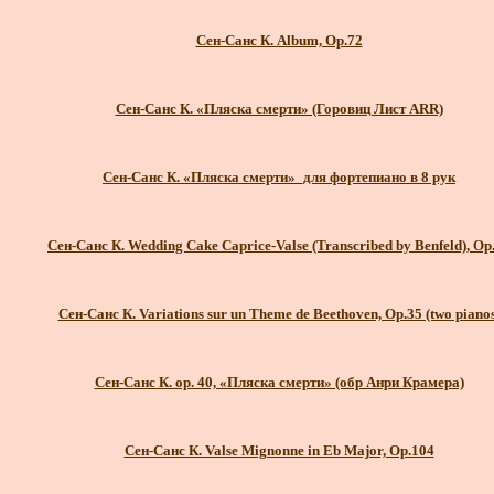
Сен-Санс К. Album, Op.72
Сен-Санс К. «Пляска смерти» (Горовиц Лист ARR)
Сен-Санс К. «Пляска смерти»_для фортепиано в 8 рук
Сен-Санс К. Wedding Cake Caprice-Valse (Transcribed by Benfeld), Op
Сен-Санс К. Variations sur un Theme de Beethoven, Op.35 (two pianos
Сен-Санс К. ор. 40, «Пляска смерти» (обр Анри Крамера)
Сен-Санс К. Valse Mignonne in Eb Major, Op.104