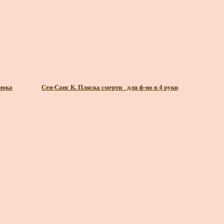
люка
Сен-Санс К. Пляска смерти_ для ф-но в 4 руки