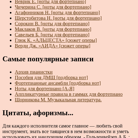
Веврик Е. [ноты для фортепиано]
Чичерина С. [ноты для фортепиано]
Агафонников Н. [ноты для фортепиано]
Шерстобитова Н. [ноты для фортепиано]
Сорокин В. [ноты для фортепиано]
Маклаков В. [ноты для фортепиано]
Савельев Б. [ноты для фортепиано]
Глюк К. «АЛЬЦЕСТА» [сюжет оперы]
Верди Дж. «АИДА» [сюжет оперы]
Самые популярные записи
Архив пианистки
Пособия для ДМШ [подборка нот]
Фортепианные ансамбли [подборка нот]
Ноты для фортепиано [А-Я]
Аппликатурные правила в гаммах для фортепиано
Шорникова М. Музыкальная литература.
Цитаты, афоризмы...
Для каждого исполнителя самое главное — любить свой
инструмент, знать все таящиеся в нем возможности и уметь
использовать их наилучшим образом. - Гольденвейзер А.Б. :