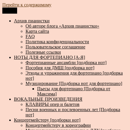
Перейти к содержимому
Меню
Архив пианистки
Всё для пианистов: ноты, книги, музыка, статьи…
Архив пианистки
Об авторе блога «Архив пианистки»
Карта сайта
FAQ
Политика конфиденциальности
Пользовательское соглашение
Полезные ссылки
НОТЫ ДЛЯ ФОРТЕПИАНО [А-Я]
Фортепианные ансамбли [подборка нот]
Пособия для ДМШ [подборка нот]
Этюды и упражнения для фортепиано [подборка
нот]
Музицирование [Подборка нот для фортепиано]
Пьесы для фортепиано [Подборка от
Максима]
ВОКАЛЬНЫЕ ПРОИЗВЕДЕНИЯ
КЛАВИРЫ опер и балетов
Песни военных и послевоенных лет [Подборка
нот]
Концертмейстеру [подборки нот]
Концертмейстеру в хореографии