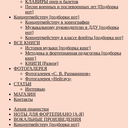
КЛАВИРЫ опер и балетов
Песни военных и послевоенных лет [Подборка
нот]
Концертмейстеру [подборки нот]
Концертмейстеру в хореографии
Музыкальному руководителю в ДДУ [подборка
нот]
Концертмейстеру в классе флейты [подборка нот]
ВСЕ КНИГИ
История музыки [подборка книг]
Методика и фортепианная педагогика [подборка
книг]
КНИГИ [Разное]
ФОТОГАЛЕРЕЯ
Фотогалерея «С. В. Рахманинов»
Фотогалерея «Нейгауз»
СТАТЬИ
Интервью
МАГАЗИН
Контакты
Архив пианистки
НОТЫ ДЛЯ ФОРТЕПИАНО [А-Я]
ВОКАЛЬНЫЕ ПРОИЗВЕДЕНИЯ
Концертмейстеру [подборки нот]