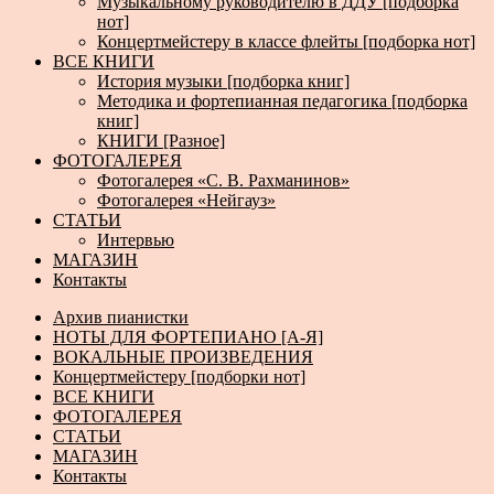
Музыкальному руководителю в ДДУ [подборка
нот]
Концертмейстеру в классе флейты [подборка нот]
ВСЕ КНИГИ
История музыки [подборка книг]
Методика и фортепианная педагогика [подборка
книг]
КНИГИ [Разное]
ФОТОГАЛЕРЕЯ
Фотогалерея «С. В. Рахманинов»
Фотогалерея «Нейгауз»
СТАТЬИ
Интервью
МАГАЗИН
Контакты
Архив пианистки
НОТЫ ДЛЯ ФОРТЕПИАНО [А-Я]
ВОКАЛЬНЫЕ ПРОИЗВЕДЕНИЯ
Концертмейстеру [подборки нот]
ВСЕ КНИГИ
ФОТОГАЛЕРЕЯ
СТАТЬИ
МАГАЗИН
Контакты