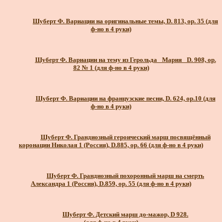
Шуберт Ф. Вариации на оригинальные темы, D. 813, ор. 35 (для
ф-но в 4 руки)
Шуберт Ф. Вариации на тему из Герольда _Мария_ D. 908, ор.
82 № 1 (для ф-но в 4 руки)
Шуберт Ф. Вариации на французские песни, D. 624, ор.10 (для
ф-но в 4 руки)
Шуберт Ф. Грандиозный героический марш посвящённый
коронации Николая 1 (Россия), D.885, ор. 66 (для ф-но в 4 руки)
Шуберт Ф. Грандиозный похоронный марш на смерть
Александра 1 (Россия), D.859, op. 55 (для ф-но в 4 руки)
Шуберт Ф. Детский марш до-мажор, D 928.