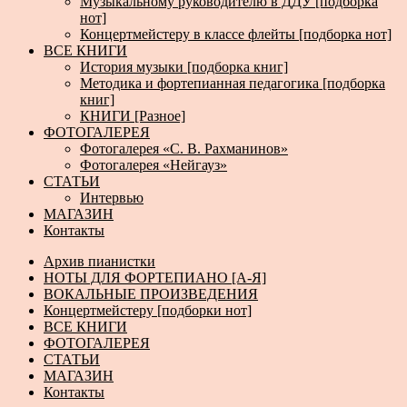
Музыкальному руководителю в ДДУ [подборка
нот]
Концертмейстеру в классе флейты [подборка нот]
ВСЕ КНИГИ
История музыки [подборка книг]
Методика и фортепианная педагогика [подборка
книг]
КНИГИ [Разное]
ФОТОГАЛЕРЕЯ
Фотогалерея «С. В. Рахманинов»
Фотогалерея «Нейгауз»
СТАТЬИ
Интервью
МАГАЗИН
Контакты
Архив пианистки
НОТЫ ДЛЯ ФОРТЕПИАНО [А-Я]
ВОКАЛЬНЫЕ ПРОИЗВЕДЕНИЯ
Концертмейстеру [подборки нот]
ВСЕ КНИГИ
ФОТОГАЛЕРЕЯ
СТАТЬИ
МАГАЗИН
Контакты