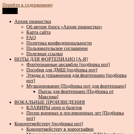
Перейти к содержимому
Меню
Архив пианистки
Всё для пианистов: ноты, книги, музыка, статьи…
Архив пианистки
Об авторе блога «Архив пианистки»
Карта сайта
FAQ
Политика конфиденциальности
Пользовательское соглашение
Полезные ссылки
НОТЫ ДЛЯ ФОРТЕПИАНО [А-Я]
Фортепианные ансамбли [подборка нот]
Пособия для ДМШ [подборка нот]
Этюды и упражнения для фортепиано [подборка
нот]
Музицирование [Подборка нот для фортепиано]
Пьесы для фортепиано [Подборка от
Максима]
ВОКАЛЬНЫЕ ПРОИЗВЕДЕНИЯ
КЛАВИРЫ опер и балетов
Песни военных и послевоенных лет [Подборка
нот]
Концертмейстеру [подборки нот]
Концертмейстеру в хореографии