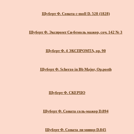
Шуберт Ф. Соната c-moll D. 528 (1828)
Шуберт Ф. Экспромт Си-бемоль мажор, соч. 142 № 3
Шуберт Ф. 4 ЭКСПРОМТА, ор. 90
Шуберт Ф. Scherzo in Bb Major, Op.posth
Шуберт Ф. СКЕРЦО
Шуберт Ф. Соната соль-мажор D.894
Шуберт Ф. Соната ля-минор D.845