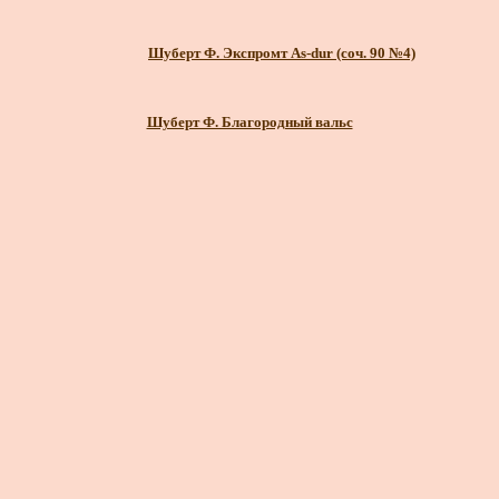
Шуберт Ф. Экспромт As-dur (соч. 90 №4)
Шуберт Ф. Благородный вальс