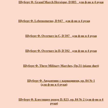
Шуберт Ф. Grand March Heroique, D 885_ для ф-но в 4 руки
Шуберт Ф. Lebenssturme, D 947_ для ф-но в 4 руки
Шуберт Ф. Overture in C, D 597_ для ф-но в 4 руки
Шуберт Ф. Overture in D, D 592_ для ф-но в 4 руки
Шуберт Ф. Three Military Marches, Op.51 (piano duet)
Шуберт Ф. Андантино с вариациями, ор. 84 № 1
(для ф-но в 4 руки)
Шуберт Ф. Блестящее рондо D. 823, ор. 84 № 2 (для ф-но в 4
руки)