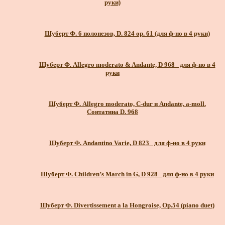
руки)
Шуберт Ф. 6 полонезов, D. 824 ор. 61 (для ф-но в 4 руки)
Шуберт Ф. Allegro moderato & Andante, D 968_ для ф-но в 4
руки
Шуберт Ф. Allegro moderato, C-dur и Andante, a-moll.
Сонтатина D. 968
Шуберт Ф. Andantino Varie, D 823_ для ф-но в 4 руки
Шуберт Ф. Children’s March in G, D 928_ для ф-но в 4 руки
Шуберт Ф. Divertissement a la Hongroise, Op.54 (piano duet)