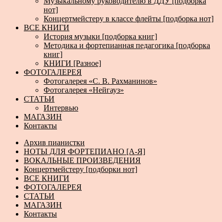
Музыкальному руководителю в ДДУ [подборка
нот]
Концертмейстеру в классе флейты [подборка нот]
ВСЕ КНИГИ
История музыки [подборка книг]
Методика и фортепианная педагогика [подборка
книг]
КНИГИ [Разное]
ФОТОГАЛЕРЕЯ
Фотогалерея «С. В. Рахманинов»
Фотогалерея «Нейгауз»
СТАТЬИ
Интервью
МАГАЗИН
Контакты
Архив пианистки
НОТЫ ДЛЯ ФОРТЕПИАНО [А-Я]
ВОКАЛЬНЫЕ ПРОИЗВЕДЕНИЯ
Концертмейстеру [подборки нот]
ВСЕ КНИГИ
ФОТОГАЛЕРЕЯ
СТАТЬИ
МАГАЗИН
Контакты