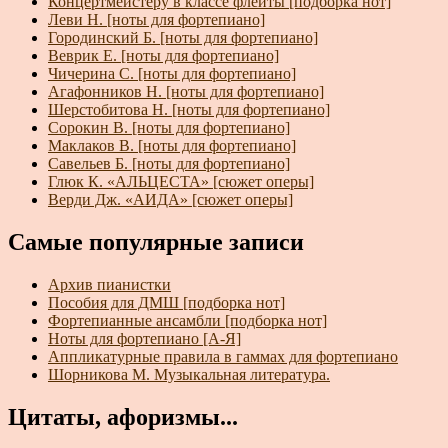
Концертмейстеру в классе флейты [подборка нот]
Леви Н. [ноты для фортепиано]
Городинский Б. [ноты для фортепиано]
Веврик Е. [ноты для фортепиано]
Чичерина С. [ноты для фортепиано]
Агафонников Н. [ноты для фортепиано]
Шерстобитова Н. [ноты для фортепиано]
Сорокин В. [ноты для фортепиано]
Маклаков В. [ноты для фортепиано]
Савельев Б. [ноты для фортепиано]
Глюк К. «АЛЬЦЕСТА» [сюжет оперы]
Верди Дж. «АИДА» [сюжет оперы]
Самые популярные записи
Архив пианистки
Пособия для ДМШ [подборка нот]
Фортепианные ансамбли [подборка нот]
Ноты для фортепиано [А-Я]
Аппликатурные правила в гаммах для фортепиано
Шорникова М. Музыкальная литература.
Цитаты, афоризмы...