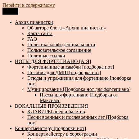
Перейти к содержимому
Меню
Архив пианистки
Всё для пианистов: ноты, книги, музыка, статьи…
Архив пианистки
Об авторе блога «Архив пианистки»
Карта сайта
FAQ
Политика конфиденциальности
Пользовательское соглашение
Полезные ссылки
НОТЫ ДЛЯ ФОРТЕПИАНО [А-Я]
Фортепианные ансамбли [подборка нот]
Пособия для ДМШ [подборка нот]
Этюды и упражнения для фортепиано [подборка
нот]
Музицирование [Подборка нот для фортепиано]
Пьесы для фортепиано [Подборка от
Максима]
ВОКАЛЬНЫЕ ПРОИЗВЕДЕНИЯ
КЛАВИРЫ опер и балетов
Песни военных и послевоенных лет [Подборка
нот]
Концертмейстеру [подборки нот]
Концертмейстеру в хореографии