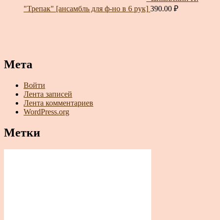
"Трепак" [ансамбль для ф-но в 6 рук]
390.00
₽
Мета
Войти
Лента записей
Лента комментариев
WordPress.org
Метки