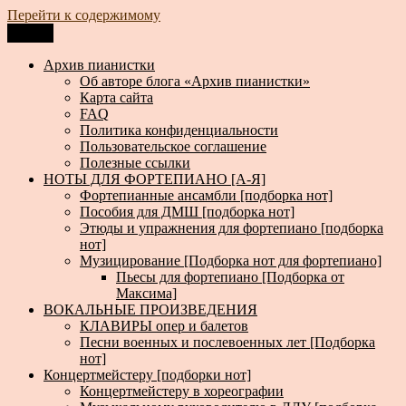
Перейти к содержимому
Меню
Архив пианистки
Всё для пианистов: ноты, книги, музыка, статьи…
Архив пианистки
Об авторе блога «Архив пианистки»
Карта сайта
FAQ
Политика конфиденциальности
Пользовательское соглашение
Полезные ссылки
НОТЫ ДЛЯ ФОРТЕПИАНО [А-Я]
Фортепианные ансамбли [подборка нот]
Пособия для ДМШ [подборка нот]
Этюды и упражнения для фортепиано [подборка
нот]
Музицирование [Подборка нот для фортепиано]
Пьесы для фортепиано [Подборка от
Максима]
ВОКАЛЬНЫЕ ПРОИЗВЕДЕНИЯ
КЛАВИРЫ опер и балетов
Песни военных и послевоенных лет [Подборка
нот]
Концертмейстеру [подборки нот]
Концертмейстеру в хореографии