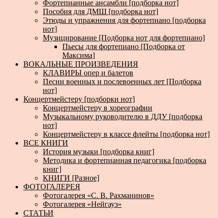
Фортепианные ансамбли [подборка нот]
Пособия для ДМШ [подборка нот]
Этюды и упражнения для фортепиано [подборка
нот]
Музицирование [Подборка нот для фортепиано]
Пьесы для фортепиано [Подборка от
Максима]
ВОКАЛЬНЫЕ ПРОИЗВЕДЕНИЯ
КЛАВИРЫ опер и балетов
Песни военных и послевоенных лет [Подборка
нот]
Концертмейстеру [подборки нот]
Концертмейстеру в хореографии
Музыкальному руководителю в ДДУ [подборка
нот]
Концертмейстеру в классе флейты [подборка нот]
ВСЕ КНИГИ
История музыки [подборка книг]
Методика и фортепианная педагогика [подборка
книг]
КНИГИ [Разное]
ФОТОГАЛЕРЕЯ
Фотогалерея «С. В. Рахманинов»
Фотогалерея «Нейгауз»
СТАТЬИ