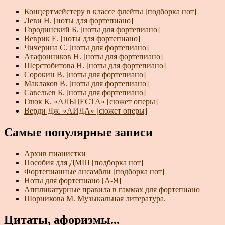
Концертмейстеру в классе флейты [подборка нот]
Леви Н. [ноты для фортепиано]
Городинский Б. [ноты для фортепиано]
Веврик Е. [ноты для фортепиано]
Чичерина С. [ноты для фортепиано]
Агафонников Н. [ноты для фортепиано]
Шерстобитова Н. [ноты для фортепиано]
Сорокин В. [ноты для фортепиано]
Маклаков В. [ноты для фортепиано]
Савельев Б. [ноты для фортепиано]
Глюк К. «АЛЬЦЕСТА» [сюжет оперы]
Верди Дж. «АИДА» [сюжет оперы]
Самые популярные записи
Архив пианистки
Пособия для ДМШ [подборка нот]
Фортепианные ансамбли [подборка нот]
Ноты для фортепиано [А-Я]
Аппликатурные правила в гаммах для фортепиано
Шорникова М. Музыкальная литература.
Цитаты, афоризмы...