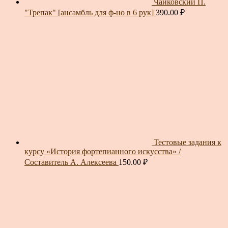
Чайковский П.
"Трепак" [ансамбль для ф-но в 6 рук]
390.00
₽
Тестовые задания к
курсу «История фортепианного искусства» /
Составитель А. Алексеева
150.00
₽