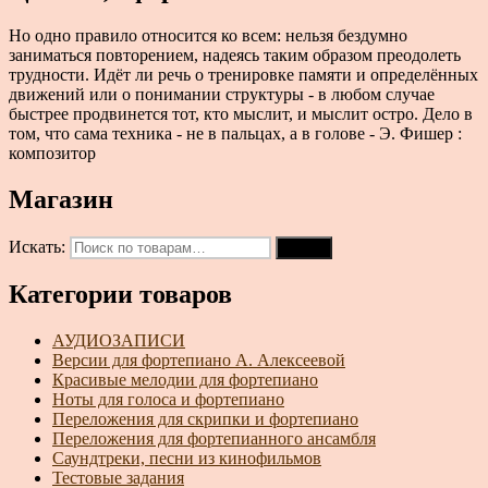
Но одно правило относится ко всем: нельзя бездумно
заниматься повторением, надеясь таким образом преодолеть
трудности. Идёт ли речь о тренировке памяти и определённых
движений или о понимании структуры - в любом случае
быстрее продвинется тот, кто мыслит, и мыслит остро. Дело в
том, что сама техника - не в пальцах, а в голове - Э. Фишер :
композитор
Магазин
Искать:
Поиск
Категории товаров
АУДИОЗАПИСИ
Версии для фортепиано А. Алексеевой
Красивые мелодии для фортепиано
Ноты для голоса и фортепиано
Переложения для скрипки и фортепиано
Переложения для фортепианного ансамбля
Саундтреки, песни из кинофильмов
Тестовые задания