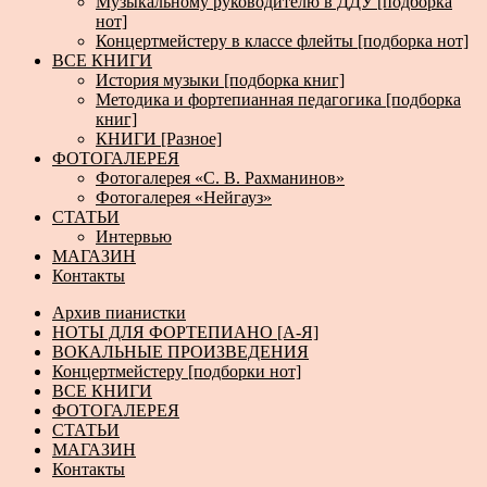
Музыкальному руководителю в ДДУ [подборка
нот]
Концертмейстеру в классе флейты [подборка нот]
ВСЕ КНИГИ
История музыки [подборка книг]
Методика и фортепианная педагогика [подборка
книг]
КНИГИ [Разное]
ФОТОГАЛЕРЕЯ
Фотогалерея «С. В. Рахманинов»
Фотогалерея «Нейгауз»
СТАТЬИ
Интервью
МАГАЗИН
Контакты
Архив пианистки
НОТЫ ДЛЯ ФОРТЕПИАНО [А-Я]
ВОКАЛЬНЫЕ ПРОИЗВЕДЕНИЯ
Концертмейстеру [подборки нот]
ВСЕ КНИГИ
ФОТОГАЛЕРЕЯ
СТАТЬИ
МАГАЗИН
Контакты