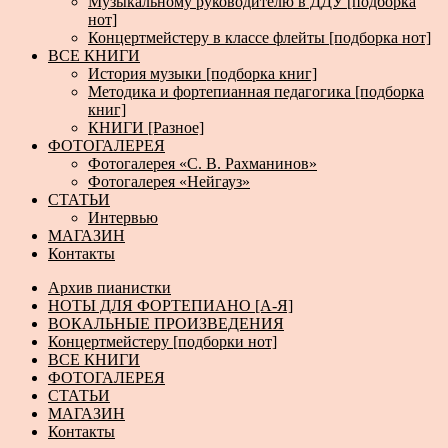
Музыкальному руководителю в ДДУ [подборка
нот]
Концертмейстеру в классе флейты [подборка нот]
ВСЕ КНИГИ
История музыки [подборка книг]
Методика и фортепианная педагогика [подборка
книг]
КНИГИ [Разное]
ФОТОГАЛЕРЕЯ
Фотогалерея «С. В. Рахманинов»
Фотогалерея «Нейгауз»
СТАТЬИ
Интервью
МАГАЗИН
Контакты
Архив пианистки
НОТЫ ДЛЯ ФОРТЕПИАНО [А-Я]
ВОКАЛЬНЫЕ ПРОИЗВЕДЕНИЯ
Концертмейстеру [подборки нот]
ВСЕ КНИГИ
ФОТОГАЛЕРЕЯ
СТАТЬИ
МАГАЗИН
Контакты