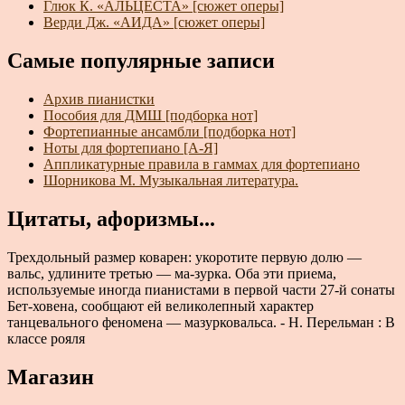
Глюк К. «АЛЬЦЕСТА» [сюжет оперы]
Верди Дж. «АИДА» [сюжет оперы]
Самые популярные записи
Архив пианистки
Пособия для ДМШ [подборка нот]
Фортепианные ансамбли [подборка нот]
Ноты для фортепиано [А-Я]
Аппликатурные правила в гаммах для фортепиано
Шорникова М. Музыкальная литература.
Цитаты, афоризмы...
Трехдольный размер коварен: укоротите первую долю —
вальс, удлините третью — ма-зурка. Оба эти приема,
используемые иногда пианистами в первой части 27-й сонаты
Бет-ховена, сообщают ей великолепный характер
танцевального феномена — мазурковальса. - Н. Перельман : В
классе рояля
Магазин