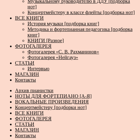
Музыкальному руководителю в ДДУ [подборка
нот]
Концертмейстеру в классе флейты [подборка нот]
ВСЕ КНИГИ
История музыки [подборка книг]
Методика и фортепианная педагогика [подборка
книг]
КНИГИ [Разное]
ФОТОГАЛЕРЕЯ
Фотогалерея «С. В. Рахманинов»
Фотогалерея «Нейгауз»
СТАТЬИ
Интервью
МАГАЗИН
Контакты
Архив пианистки
НОТЫ ДЛЯ ФОРТЕПИАНО [А-Я]
ВОКАЛЬНЫЕ ПРОИЗВЕДЕНИЯ
Концертмейстеру [подборки нот]
ВСЕ КНИГИ
ФОТОГАЛЕРЕЯ
СТАТЬИ
МАГАЗИН
Контакты