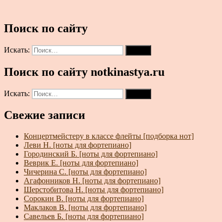
Поиск по сайту
Искать:
Поиск
Поиск по сайту notkinastya.ru
Искать:
Поиск
Свежие записи
Концертмейстеру в классе флейты [подборка нот]
Леви Н. [ноты для фортепиано]
Городинский Б. [ноты для фортепиано]
Веврик Е. [ноты для фортепиано]
Чичерина С. [ноты для фортепиано]
Агафонников Н. [ноты для фортепиано]
Шерстобитова Н. [ноты для фортепиано]
Сорокин В. [ноты для фортепиано]
Маклаков В. [ноты для фортепиано]
Савельев Б. [ноты для фортепиано]