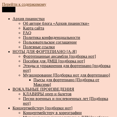
Перейти к содержимому
Меню
Архив пианистки
Всё для пианистов: ноты, книги, музыка, статьи…
Архив пианистки
Об авторе блога «Архив пианистки»
Карта сайта
FAQ
Политика конфиденциальности
Пользовательское соглашение
Полезные ссылки
НОТЫ ДЛЯ ФОРТЕПИАНО [А-Я]
Фортепианные ансамбли [подборка нот]
Пособия для ДМШ [подборка нот]
Этюды и упражнения для фортепиано [подборка
нот]
Музицирование [Подборка нот для фортепиано]
Пьесы для фортепиано [Подборка от
Максима]
ВОКАЛЬНЫЕ ПРОИЗВЕДЕНИЯ
КЛАВИРЫ опер и балетов
Песни военных и послевоенных лет [Подборка
нот]
Концертмейстеру [подборки нот]
Концертмейстеру в хореографии