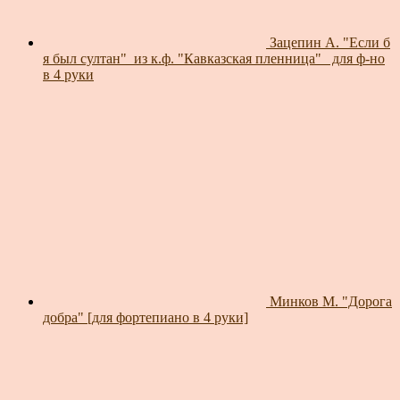
Зацепин А. "Если б
я был султан"_из к.ф. "Кавказская пленница"_ для ф-но
в 4 руки
Минков М. "Дорога
добра" [для фортепиано в 4 руки]