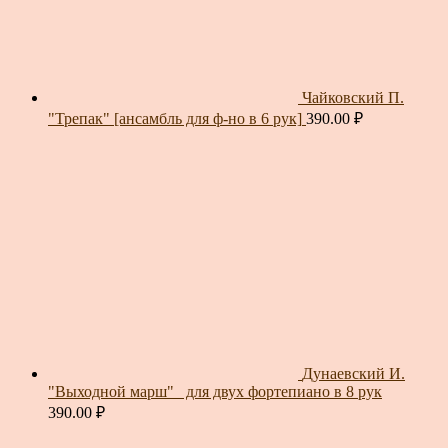
Чайковский П.
"Трепак" [ансамбль для ф-но в 6 рук]
390.00
₽
Дунаевский И.
"Выходной марш"_ для двух фортепиано в 8 рук
390.00
₽