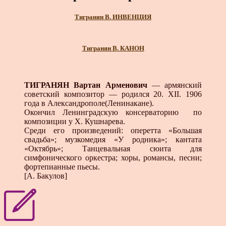
Тигранян В. ИНВЕНЦИЯ
Тигранян В. КАНОН
ТИГРАНЯН Вартан Арменович
— армянский
советский композитор — родился 20. ХII. 1906
года в Александрополе(Ленинакане).
Окончил Ленинградскую консерваторию по
композиции у X. Кушнарева.
Среди его произведений: оперетта «Большая
свадьба»; музкомедия «У родника»; кантата
«Октябрь»; Танцевальная сюита для
симфонического оркестра; хоры, романсы, песни;
фортепианные пьесы.
[А. Бакулов]