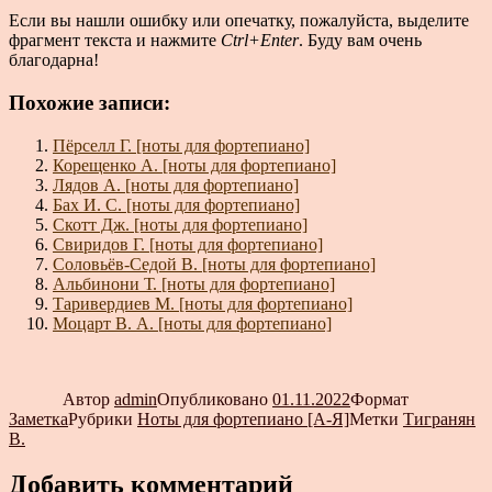
Если вы нашли ошибку или опечатку, пожалуйста, выделите
фрагмент текста и нажмите
Ctrl+Enter
. Буду вам очень
благодарна!
Похожие записи:
Пёрселл Г. [ноты для фортепиано]
Корещенко А. [ноты для фортепиано]
Лядов А. [ноты для фортепиано]
Бах И. С. [ноты для фортепиано]
Скотт Дж. [ноты для фортепиано]
Свиридов Г. [ноты для фортепиано]
Соловьёв-Седой В. [ноты для фортепиано]
Альбинони Т. [ноты для фортепиано]
Таривердиев М. [ноты для фортепиано]
Моцарт В. А. [ноты для фортепиано]
Автор
admin
Опубликовано
01.11.2022
Формат
Заметка
Рубрики
Ноты для фортепиано [А-Я]
Метки
Тигранян
В.
Добавить комментарий