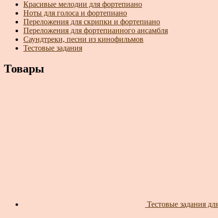
Красивые мелодии для фортепиано
Ноты для голоса и фортепиано
Переложения для скрипки и фортепиано
Переложения для фортепианного ансамбля
Саундтреки, песни из кинофильмов
Тестовые задания
Товары
Тестовые задания для