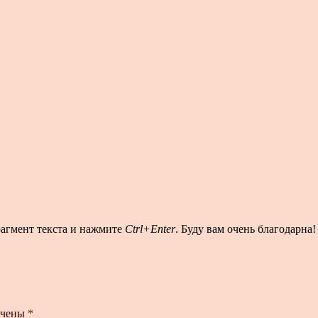
рагмент текста и нажмите
Ctrl+Enter
. Буду вам очень благодарна!
ечены
*