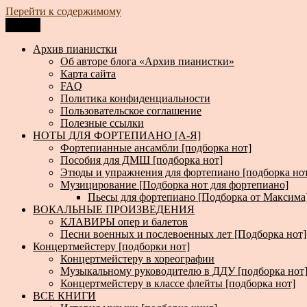
Перейти к содержимому
Меню
Архив пианистки
Всё для пианистов: ноты, книги, музыка, статьи…
Архив пианистки
Об авторе блога «Архив пианистки»
Карта сайта
FAQ
Политика конфиденциальности
Пользовательское соглашение
Полезные ссылки
НОТЫ ДЛЯ ФОРТЕПИАНО [А-Я]
Фортепианные ансамбли [подборка нот]
Пособия для ДМШ [подборка нот]
Этюды и упражнения для фортепиано [подборка но
Музицирование [Подборка нот для фортепиано]
Пьесы для фортепиано [Подборка от Максима
ВОКАЛЬНЫЕ ПРОИЗВЕДЕНИЯ
КЛАВИРЫ опер и балетов
Песни военных и послевоенных лет [Подборка нот]
Концертмейстеру [подборки нот]
Концертмейстеру в хореографии
Музыкальному руководителю в ДДУ [подборка нот
Концертмейстеру в классе флейты [подборка нот]
ВСЕ КНИГИ