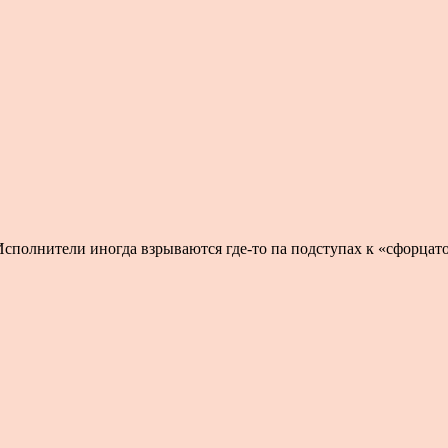
олнители иногда взрываются где-то па подступах к «сфорцато-ми