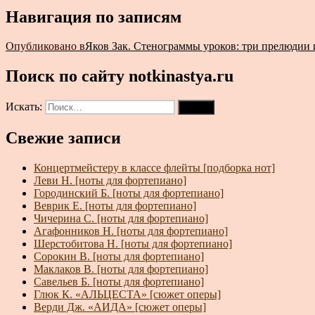
Навигация по записям
Опубликовано в
Яков Зак. Стенограммы уроков: три прелюдии 
Поиск по сайту notkinastya.ru
Искать:
Поиск
Свежие записи
Концертмейстеру в классе флейты [подборка нот]
Леви Н. [ноты для фортепиано]
Городинский Б. [ноты для фортепиано]
Веврик Е. [ноты для фортепиано]
Чичерина С. [ноты для фортепиано]
Агафонников Н. [ноты для фортепиано]
Шерстобитова Н. [ноты для фортепиано]
Сорокин В. [ноты для фортепиано]
Маклаков В. [ноты для фортепиано]
Савельев Б. [ноты для фортепиано]
Глюк К. «АЛЬЦЕСТА» [сюжет оперы]
Верди Дж. «АИДА» [сюжет оперы]