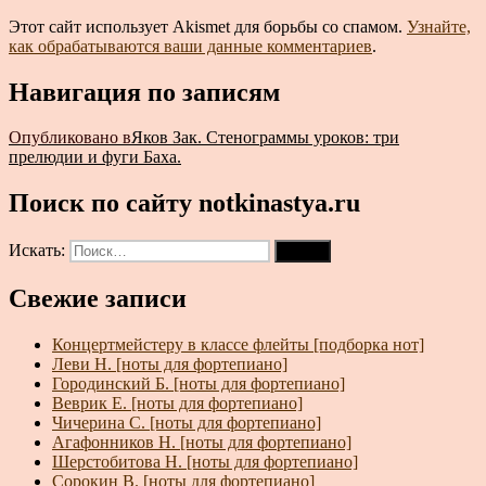
Этот сайт использует Akismet для борьбы со спамом.
Узнайте,
как обрабатываются ваши данные комментариев
.
Навигация по записям
Опубликовано в
Яков Зак. Стенограммы уроков: три
прелюдии и фуги Баха.
Поиск по сайту notkinastya.ru
Искать:
Поиск
Свежие записи
Концертмейстеру в классе флейты [подборка нот]
Леви Н. [ноты для фортепиано]
Городинский Б. [ноты для фортепиано]
Веврик Е. [ноты для фортепиано]
Чичерина С. [ноты для фортепиано]
Агафонников Н. [ноты для фортепиано]
Шерстобитова Н. [ноты для фортепиано]
Сорокин В. [ноты для фортепиано]