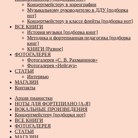
Концертмейстеру в хореографии
Музыкальному руководителю в ДДУ [подборка
нот]
Концертмейстеру в классе флейты [подборка нот]
ВСЕ КНИГИ
История музыки [подборка книг]
Методика и фортепианная педагогика [подборка
книг]
КНИГИ [Разное]
ФОТОГАЛЕРЕЯ
Фотогалерея «С. В. Рахманинов»
Фотогалерея «Нейгауз»
СТАТЬИ
Интервью
МАГАЗИН
Контакты
Архив пианистки
НОТЫ ДЛЯ ФОРТЕПИАНО [А-Я]
ВОКАЛЬНЫЕ ПРОИЗВЕДЕНИЯ
Концертмейстеру [подборки нот]
ВСЕ КНИГИ
ФОТОГАЛЕРЕЯ
СТАТЬИ
МАГАЗИН