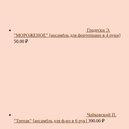
Градески Э.
"МОРОЖЕНОЕ" [ансамбль для фортепиано в 4 руки]
50.00
₽
Чайковский П.
"Трепак" [ансамбль для ф-но в 6 рук]
390.00
₽