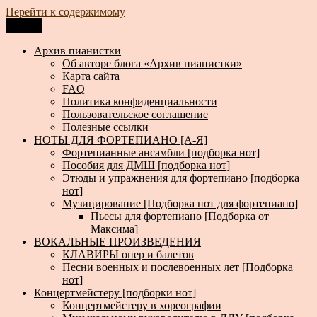
Перейти к содержимому
Меню
Архив пианистки
Всё для пианистов: ноты, книги, музыка, статьи…
Архив пианистки
Об авторе блога «Архив пианистки»
Карта сайта
FAQ
Политика конфиденциальности
Пользовательское соглашение
Полезные ссылки
НОТЫ ДЛЯ ФОРТЕПИАНО [А-Я]
Фортепианные ансамбли [подборка нот]
Пособия для ДМШ [подборка нот]
Этюды и упражнения для фортепиано [подборка
нот]
Музицирование [Подборка нот для фортепиано]
Пьесы для фортепиано [Подборка от
Максима]
ВОКАЛЬНЫЕ ПРОИЗВЕДЕНИЯ
КЛАВИРЫ опер и балетов
Песни военных и послевоенных лет [Подборка
нот]
Концертмейстеру [подборки нот]
Концертмейстеру в хореографии