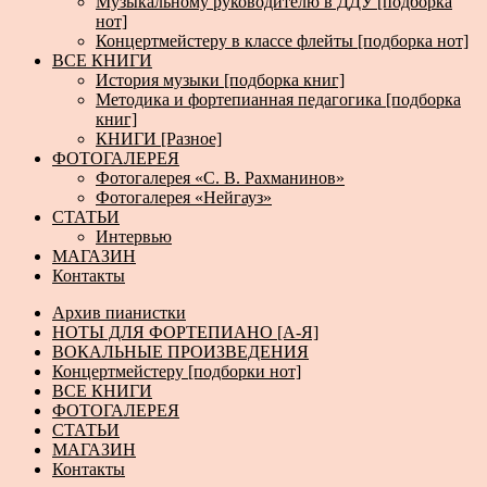
Музыкальному руководителю в ДДУ [подборка
нот]
Концертмейстеру в классе флейты [подборка нот]
ВСЕ КНИГИ
История музыки [подборка книг]
Методика и фортепианная педагогика [подборка
книг]
КНИГИ [Разное]
ФОТОГАЛЕРЕЯ
Фотогалерея «С. В. Рахманинов»
Фотогалерея «Нейгауз»
СТАТЬИ
Интервью
МАГАЗИН
Контакты
Архив пианистки
НОТЫ ДЛЯ ФОРТЕПИАНО [А-Я]
ВОКАЛЬНЫЕ ПРОИЗВЕДЕНИЯ
Концертмейстеру [подборки нот]
ВСЕ КНИГИ
ФОТОГАЛЕРЕЯ
СТАТЬИ
МАГАЗИН
Контакты