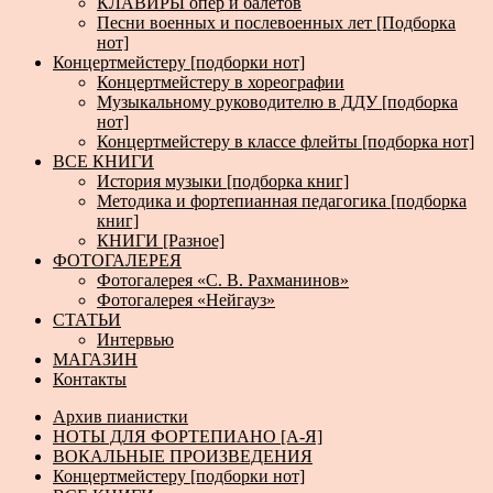
КЛАВИРЫ опер и балетов
Песни военных и послевоенных лет [Подборка
нот]
Концертмейстеру [подборки нот]
Концертмейстеру в хореографии
Музыкальному руководителю в ДДУ [подборка
нот]
Концертмейстеру в классе флейты [подборка нот]
ВСЕ КНИГИ
История музыки [подборка книг]
Методика и фортепианная педагогика [подборка
книг]
КНИГИ [Разное]
ФОТОГАЛЕРЕЯ
Фотогалерея «С. В. Рахманинов»
Фотогалерея «Нейгауз»
СТАТЬИ
Интервью
МАГАЗИН
Контакты
Архив пианистки
НОТЫ ДЛЯ ФОРТЕПИАНО [А-Я]
ВОКАЛЬНЫЕ ПРОИЗВЕДЕНИЯ
Концертмейстеру [подборки нот]