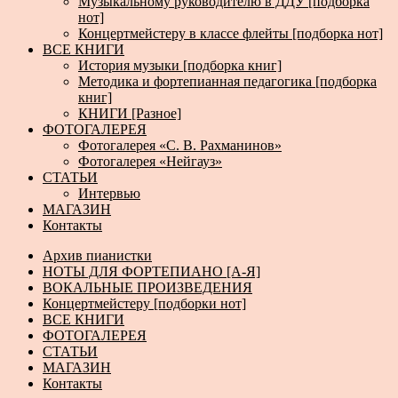
Музыкальному руководителю в ДДУ [подборка
нот]
Концертмейстеру в классе флейты [подборка нот]
ВСЕ КНИГИ
История музыки [подборка книг]
Методика и фортепианная педагогика [подборка
книг]
КНИГИ [Разное]
ФОТОГАЛЕРЕЯ
Фотогалерея «С. В. Рахманинов»
Фотогалерея «Нейгауз»
СТАТЬИ
Интервью
МАГАЗИН
Контакты
Архив пианистки
НОТЫ ДЛЯ ФОРТЕПИАНО [А-Я]
ВОКАЛЬНЫЕ ПРОИЗВЕДЕНИЯ
Концертмейстеру [подборки нот]
ВСЕ КНИГИ
ФОТОГАЛЕРЕЯ
СТАТЬИ
МАГАЗИН
Контакты