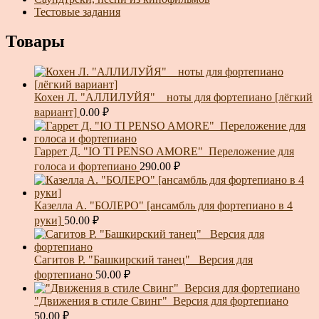
Тестовые задания
Товары
Кохен Л. "АЛЛИЛУЙЯ" _ ноты для фортепиано [лёгкий
вариант]
0.00
₽
Гаррет Д. "IO TI PENSO AMORE"_Переложение для
голоса и фортепиано
290.00
₽
Казелла А. "БОЛЕРО" [ансамбль для фортепиано в 4
руки]
50.00
₽
Сагитов Р. "Башкирский танец"_ Версия для
фортепиано
50.00
₽
"Движения в стиле Свинг"_Версия для фортепиано
50.00
₽