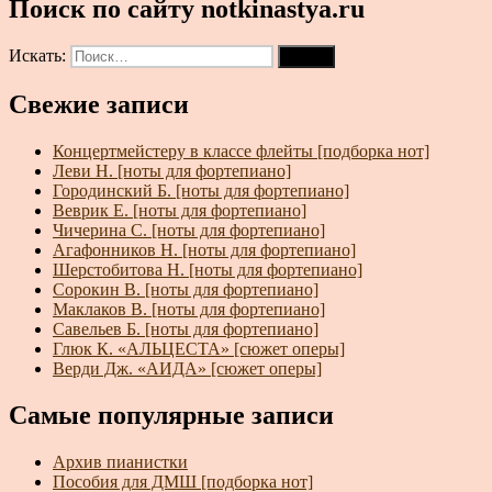
Поиск по сайту notkinastya.ru
Искать:
Поиск
Свежие записи
Концертмейстеру в классе флейты [подборка нот]
Леви Н. [ноты для фортепиано]
Городинский Б. [ноты для фортепиано]
Веврик Е. [ноты для фортепиано]
Чичерина С. [ноты для фортепиано]
Агафонников Н. [ноты для фортепиано]
Шерстобитова Н. [ноты для фортепиано]
Сорокин В. [ноты для фортепиано]
Маклаков В. [ноты для фортепиано]
Савельев Б. [ноты для фортепиано]
Глюк К. «АЛЬЦЕСТА» [сюжет оперы]
Верди Дж. «АИДА» [сюжет оперы]
Самые популярные записи
Архив пианистки
Пособия для ДМШ [подборка нот]