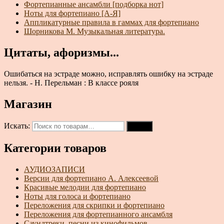
Фортепианные ансамбли [подборка нот]
Ноты для фортепиано [А-Я]
Аппликатурные правила в гаммах для фортепиано
Шорникова М. Музыкальная литература.
Цитаты, афоризмы...
Ошибаться на эстраде можно, исправлять ошибку на эстраде
нельзя. - Н. Перельман : В классе рояля
Магазин
Искать:
Поиск
Категории товаров
АУДИОЗАПИСИ
Версии для фортепиано А. Алексеевой
Красивые мелодии для фортепиано
Ноты для голоса и фортепиано
Переложения для скрипки и фортепиано
Переложения для фортепианного ансамбля
Саундтреки, песни из кинофильмов