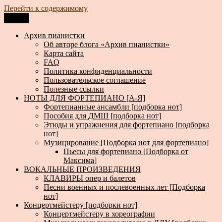
Перейти к содержимому
Меню
Архив пианистки
Всё для пианистов: ноты, книги, музыка, статьи…
Архив пианистки
Об авторе блога «Архив пианистки»
Карта сайта
FAQ
Политика конфиденциальности
Пользовательское соглашение
Полезные ссылки
НОТЫ ДЛЯ ФОРТЕПИАНО [А-Я]
Фортепианные ансамбли [подборка нот]
Пособия для ДМШ [подборка нот]
Этюды и упражнения для фортепиано [подборка
нот]
Музицирование [Подборка нот для фортепиано]
Пьесы для фортепиано [Подборка от
Максима]
ВОКАЛЬНЫЕ ПРОИЗВЕДЕНИЯ
КЛАВИРЫ опер и балетов
Песни военных и послевоенных лет [Подборка
нот]
Концертмейстеру [подборки нот]
Концертмейстеру в хореографии