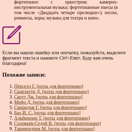
фортепиано с ор­кестром; камерно-
инструментальная музыка; фортепиан­ные пьесы (в
том числе «Двадцать четыре прелюдии»); песни,
романсы, хоры; музыка для театра и кино.
Если вы нашли ошибку или опечатку, пожалуйста, выделите
фрагмент текста и нажмите
Ctrl+Enter
. Буду вам очень
благодарна!
Похожие записи:
Пёрселл Г. [ноты для фортепиано]
Скарлатти Д. [ноты для фортепиано]
Скотт Дж. [ноты для фортепиано]
Мийо Д. [ноты для фортепиано]
Свиридов Г. [ноты для фортепиано]
Бах И. С. [ноты для фортепиано]
Альбинони Т. [ноты для фортепиано]
Соловьёв-Седой В. [ноты для фортепиано]
Таривердиев М. [ноты для фортепиано]