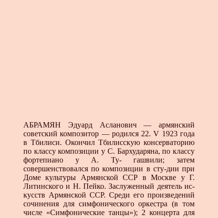
АБРАМЯН Эдуард Асланович — армянский
совет­ский композитор — родился 22. V 1923 года
в Тбилиси. Окончил Тбилисскую консерваторию
по классу компо­зиции у С. Бархударяна, по классу
фортепиано у А. Ту- гашвили; затем
совершенствовался по композиции в сту-дии при
Доме культуры Армянской ССР в Москве у Г.
Литинского и Н. Пейко. Заслуженный деятель ис­
кусств Армянской ССР. Среди его произведений
сочи­нения для симфонического оркестра (в том
числе «Сим­фонические танцы»); 2 концерта для