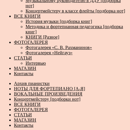
Музыкальному руководителю в ДДУ [подборка
нот]
Концертмейстеру в классе флейты [подборка нот]
ВСЕ КНИГИ
История музыки [подборка книг]
Методика и фортепианная педагогика [подборка
книг]
КНИГИ [Разное]
ФОТОГАЛЕРЕЯ
Фотогалерея «С. В. Рахманинов»
Фотогалерея «Нейгауз»
СТАТЬИ
Интервью
МАГАЗИН
Контакты
Архив пианистки
НОТЫ ДЛЯ ФОРТЕПИАНО [А-Я]
ВОКАЛЬНЫЕ ПРОИЗВЕДЕНИЯ
Концертмейстеру [подборки нот]
ВСЕ КНИГИ
ФОТОГАЛЕРЕЯ
СТАТЬИ
МАГАЗИН
Контакты