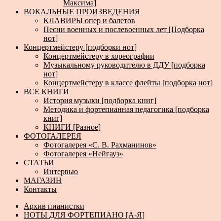
Максима]
ВОКАЛЬНЫЕ ПРОИЗВЕДЕНИЯ
КЛАВИРЫ опер и балетов
Песни военных и послевоенных лет [Подборка
нот]
Концертмейстеру [подборки нот]
Концертмейстеру в хореографии
Музыкальному руководителю в ДДУ [подборка
нот]
Концертмейстеру в классе флейты [подборка нот]
ВСЕ КНИГИ
История музыки [подборка книг]
Методика и фортепианная педагогика [подборка
книг]
КНИГИ [Разное]
ФОТОГАЛЕРЕЯ
Фотогалерея «С. В. Рахманинов»
Фотогалерея «Нейгауз»
СТАТЬИ
Интервью
МАГАЗИН
Контакты
Архив пианистки
НОТЫ ДЛЯ ФОРТЕПИАНО [А-Я]