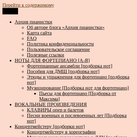
Перейти к содержимому
Меню
Архив пианистки
Всё для пианистов: ноты, книги, музыка, статьи…
Архив пианистки
Об авторе блога «Архив пианистки»
Карта сайта
FAQ
Политика конфиденциальности
Пользовательское соглашение
Полезные ссылки
НОТЫ ДЛЯ ФОРТЕПИАНО [А-Я]
Фортепианные ансамбли [подборка нот]
Пособия для ДМШ [подборка нот]
Этюды и упражнения для фортепиано [подборка
нот]
Музицирование [Подборка нот для фортепиано]
Пьесы для фортепиано [Подборка от
Максима]
ВОКАЛЬНЫЕ ПРОИЗВЕДЕНИЯ
КЛАВИРЫ опер и балетов
Песни военных и послевоенных лет [Подборка
нот]
Концертмейстеру [подборки нот]
Концертмейстеру в хореографии