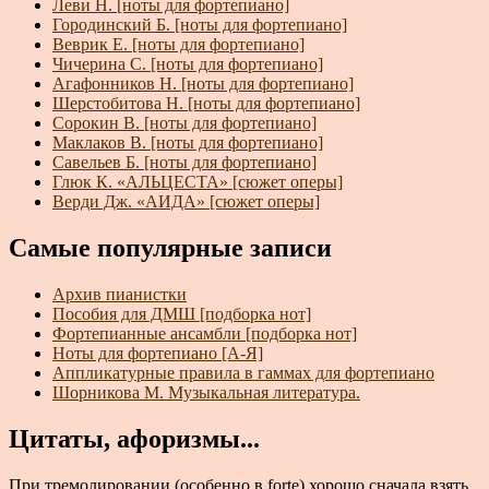
Леви Н. [ноты для фортепиано]
Городинский Б. [ноты для фортепиано]
Веврик Е. [ноты для фортепиано]
Чичерина С. [ноты для фортепиано]
Агафонников Н. [ноты для фортепиано]
Шерстобитова Н. [ноты для фортепиано]
Сорокин В. [ноты для фортепиано]
Маклаков В. [ноты для фортепиано]
Савельев Б. [ноты для фортепиано]
Глюк К. «АЛЬЦЕСТА» [сюжет оперы]
Верди Дж. «АИДА» [сюжет оперы]
Самые популярные записи
Архив пианистки
Пособия для ДМШ [подборка нот]
Фортепианные ансамбли [подборка нот]
Ноты для фортепиано [А-Я]
Аппликатурные правила в гаммах для фортепиано
Шорникова М. Музыкальная литература.
Цитаты, афоризмы...
При тремолировании (особенно в forte) хорошо сначала взять