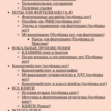
Пользовательское соглашение
Полезные ссылки
НОТЫ ДЛЯ ФОРТЕПИАНО [А-Я]
Фортепианные ансамбли [подборка нот]
Пособия для ДМШ [подборка нот]
Этюды и упражнения для фортепиано [подборка
нот]
Музицирование [Подборка нот для фортепиано]
Пьесы для фортепиано [Подборка от
Максима]
ВОКАЛЬНЫЕ ПРОИЗВЕДЕНИЯ
КЛАВИРЫ опер и балетов
Песни военных и послевоенных лет [Подборка
нот]
Концертмейстеру [подборки нот]
Концертмейстеру в хореографии
Музыкальному руководителю в ДДУ [подборка
нот]
Концертмейстеру в классе флейты [подборка нот]
ВСЕ КНИГИ
История музыки [подборка книг]
Методика и фортепианная педагогика [подборка
книг]
КНИГИ [Разное]
ФОТОГАЛЕРЕЯ