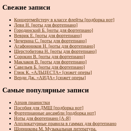
Свежие записи
Концертмейстеру в классе флейты [подборка нот]
Леви Н. [ноты для фортепиано]
Городинский Б. [ноты для фортепиано]
Веврик Е. [ноты для фортепиано]
Чичерина С. [ноты для фортепиано]
Агафонников Н. [ноты для фортепиано]
Шерстобитова Н. [ноты для фортепиано]
Сорокин В. [ноты для фортепиано]
Маклаков В. [ноты для фортепиано]
Савельев Б. [ноты для фортепиано]
Глюк К. «АЛЬЦЕСТА» [сюжет оперы]
Верди Дж. «АИДА» [сюжет оперы]
Самые популярные записи
Архив пианистки
Пособия для ДМШ [подборка нот]
Фортепианные ансамбли [подборка нот]
Ноты для фортепиано [А-Я]
Аппликатурные правила в гаммах для фортепиано
Шорникова М. Музыкальная литература.