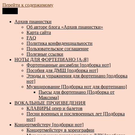
Перейти к содержимому
Меню
Архив пианистки
Всё для пианистов: ноты, книги, музыка, статьи…
Архив пианистки
Об авторе блога «Архив пианистки»
Карта сайта
FAQ
Политика конфиденциальности
Пользовательское соглашение
Полезные ссылки
НОТЫ ДЛЯ ФОРТЕПИАНО [А-Я]
Фортепианные ансамбли [подборка нот]
Пособия для ДМШ [подборка нот]
Этюды и упражнения для фортепиано [подборка
нот]
Музицирование [Подборка нот для фортепиано]
Пьесы для фортепиано [Подборка от
Максима]
ВОКАЛЬНЫЕ ПРОИЗВЕДЕНИЯ
КЛАВИРЫ опер и балетов
Песни военных и послевоенных лет [Подборка
нот]
Концертмейстеру [подборки нот]
Концертмейстеру в хореографии