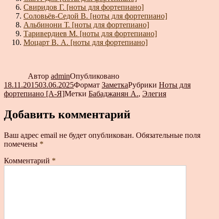
Свиридов Г. [ноты для фортепиано]
Соловьёв-Седой В. [ноты для фортепиано]
Альбинони Т. [ноты для фортепиано]
Таривердиев М. [ноты для фортепиано]
Моцарт В. А. [ноты для фортепиано]
Автор
admin
Опубликовано
18.11.2015
03.06.2025
Формат
Заметка
Рубрики
Ноты для
фортепиано [А-Я]
Метки
Бабаджанян А.
,
Элегия
Добавить комментарий
Ваш адрес email не будет опубликован.
Обязательные поля
помечены
*
Комментарий
*