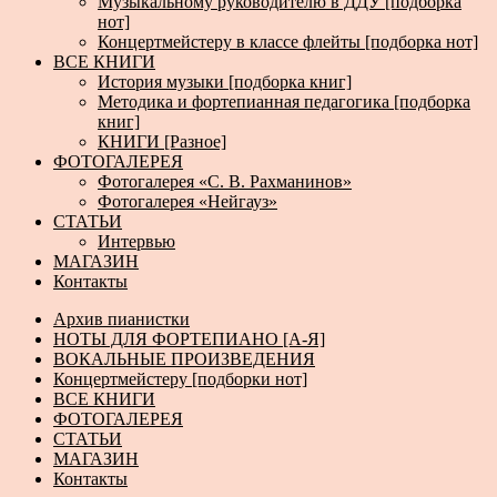
Музыкальному руководителю в ДДУ [подборка
нот]
Концертмейстеру в классе флейты [подборка нот]
ВСЕ КНИГИ
История музыки [подборка книг]
Методика и фортепианная педагогика [подборка
книг]
КНИГИ [Разное]
ФОТОГАЛЕРЕЯ
Фотогалерея «С. В. Рахманинов»
Фотогалерея «Нейгауз»
СТАТЬИ
Интервью
МАГАЗИН
Контакты
Архив пианистки
НОТЫ ДЛЯ ФОРТЕПИАНО [А-Я]
ВОКАЛЬНЫЕ ПРОИЗВЕДЕНИЯ
Концертмейстеру [подборки нот]
ВСЕ КНИГИ
ФОТОГАЛЕРЕЯ
СТАТЬИ
МАГАЗИН
Контакты