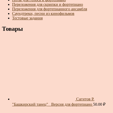
Переложения для скрипки и фортепиано
Переложения для фортепианного ансамбля
Саундтреки, песни из кинофильмов
Тестовые задания
Товары
Сагитов Р.
"Башкирский танец"_ Версия для фортепиано
50.00
₽