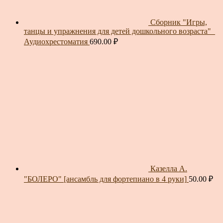
Сборник "Игры,
танцы и упражнения для детей дошкольного возраста"_
Аудиохрестоматия
690.00
₽
Казелла А.
"БОЛЕРО" [ансамбль для фортепиано в 4 руки]
50.00
₽