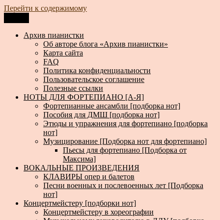
Перейти к содержимому
Меню
Архив пианистки
Всё для пианистов: ноты, книги, музыка, статьи…
Архив пианистки
Об авторе блога «Архив пианистки»
Карта сайта
FAQ
Политика конфиденциальности
Пользовательское соглашение
Полезные ссылки
НОТЫ ДЛЯ ФОРТЕПИАНО [А-Я]
Фортепианные ансамбли [подборка нот]
Пособия для ДМШ [подборка нот]
Этюды и упражнения для фортепиано [подборка
нот]
Музицирование [Подборка нот для фортепиано]
Пьесы для фортепиано [Подборка от
Максима]
ВОКАЛЬНЫЕ ПРОИЗВЕДЕНИЯ
КЛАВИРЫ опер и балетов
Песни военных и послевоенных лет [Подборка
нот]
Концертмейстеру [подборки нот]
Концертмейстеру в хореографии