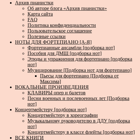
Архив пианистки
Об авторе блога «Архив пианистки»
Карта сайта
FAQ
Политика конфиденциальности
Пользовательское соглашение
Полезные ссылки
НОТЫ ДЛЯ ФОРТЕПИАНО [А-Я]
Фортепианные ансамбли [подборка нот]
Пособия для ДМШ [подборка нот]
Этюды и упражнения для фортепиано [подборка
нот]
Музицирование [Подборка нот для фортепиано]
Пьесы для фортепиано [Подборка от
Максима]
ВОКАЛЬНЫЕ ПРОИЗВЕДЕНИЯ
КЛАВИРЫ опер и балетов
Песни военных и послевоенных лет [Подборка
нот]
Концертмейстеру [подборки нот]
Концертмейстеру в хореографии
Музыкальному руководителю в ДДУ [подборка
нот]
Концертмейстеру в классе флейты [подборка нот]
ВСЕ КНИГИ