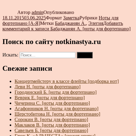
Автор
admin
Опубликовано
18.11.2015
03.06.2025
Формат
Заметка
Рубрики
Ноты для
фортепиано [А-Я]
Метки
Бабаджанян А.
,
Элегия
Добавить
комментарий
к записи Бабаджанян А. [ноты для фортепиано]
Поиск по сайту notkinastya.ru
Искать:
Поиск
Свежие записи
Концертмейстеру в классе флейты [подборка нот]
Леви Н. [ноты для фортепиано]
Городинский Б. [ноты для фортепиано]
Веврик Е. [ноты для фортепиано]
Чичерина С. [ноты для фортепиано]
Агафонников Н. [ноты для фортепиано]
Шерстобитова Н. [ноты для фортепиано]
Сорокин В. [ноты для фортепиано]
Маклаков В. [ноты для фортепиано]
Савельев Б. [ноты для фортепиано]
Глюк К. «АЛЬЦЕСТА» [сюжет оперы]