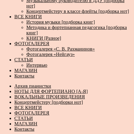
Музыкальному руководителю в ДДУ [подборка
нот]
Концертмейстеру в классе флейты [подборка нот]
ВСЕ КНИГИ
История музыки [подборка книг]
Методика и фортепианная педагогика [подборка
книг]
КНИГИ [Разное]
ФОТОГАЛЕРЕЯ
Фотогалерея «С. В. Рахманинов»
Фотогалерея «Нейгауз»
СТАТЬИ
Интервью
МАГАЗИН
Контакты
Архив пианистки
НОТЫ ДЛЯ ФОРТЕПИАНО [А-Я]
ВОКАЛЬНЫЕ ПРОИЗВЕДЕНИЯ
Концертмейстеру [подборки нот]
ВСЕ КНИГИ
ФОТОГАЛЕРЕЯ
СТАТЬИ
МАГАЗИН
Контакты