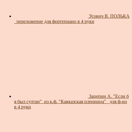
Усович В. ПОЛЬКА
_переложение для фортепиано в 4 руки
Зацепин А. "Если б
я был султан"_из к.ф. "Кавказская пленница"_ для ф-но
в 4 руки