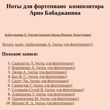
Ноты для фортепиано композитора
Арно Бабаджаняна
Бабаджанян А. Элегия (памяти Арама Ильича Хачатуряна)
Читать далее
«Бабаджанян А. [ноты для фортепиано]»
Похожие записи:
Скарлатти Д. [ноты для фортепиано]
Корещенко А. [ноты для фортепиано]
Лядов А. [ноты для фортепиано]
Бах И. С. [ноты для фортепиано]
Скотт Дж. [ноты для фортепиано]
Свиридов Г. [ноты для фортепиано]
Соловьёв-Седой В. [ноты для фортепиано]
Альбинони Т. [ноты для фортепиано]
Таривердиев М. [ноты для фортепиано]
Моцарт В. А. [ноты для фортепиано]