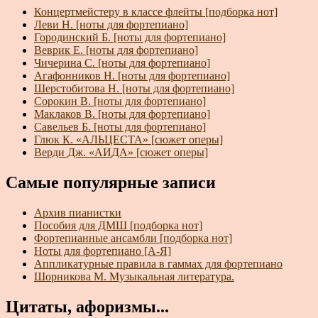
Концертмейстеру в классе флейты [подборка нот]
Леви Н. [ноты для фортепиано]
Городинский Б. [ноты для фортепиано]
Веврик Е. [ноты для фортепиано]
Чичерина С. [ноты для фортепиано]
Агафонников Н. [ноты для фортепиано]
Шерстобитова Н. [ноты для фортепиано]
Сорокин В. [ноты для фортепиано]
Маклаков В. [ноты для фортепиано]
Савельев Б. [ноты для фортепиано]
Глюк К. «АЛЬЦЕСТА» [сюжет оперы]
Верди Дж. «АИДА» [сюжет оперы]
Самые популярные записи
Архив пианистки
Пособия для ДМШ [подборка нот]
Фортепианные ансамбли [подборка нот]
Ноты для фортепиано [А-Я]
Аппликатурные правила в гаммах для фортепиано
Шорникова М. Музыкальная литература.
Цитаты, афоризмы...