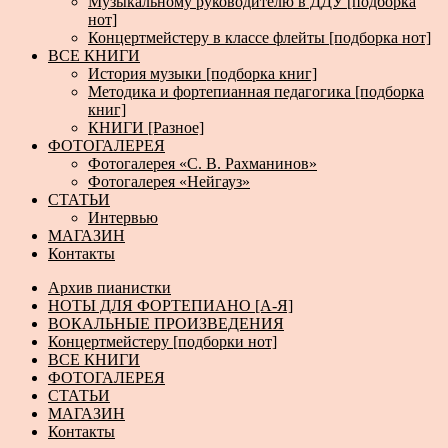
Музыкальному руководителю в ДДУ [подборка
нот]
Концертмейстеру в классе флейты [подборка нот]
ВСЕ КНИГИ
История музыки [подборка книг]
Методика и фортепианная педагогика [подборка
книг]
КНИГИ [Разное]
ФОТОГАЛЕРЕЯ
Фотогалерея «С. В. Рахманинов»
Фотогалерея «Нейгауз»
СТАТЬИ
Интервью
МАГАЗИН
Контакты
Архив пианистки
НОТЫ ДЛЯ ФОРТЕПИАНО [А-Я]
ВОКАЛЬНЫЕ ПРОИЗВЕДЕНИЯ
Концертмейстеру [подборки нот]
ВСЕ КНИГИ
ФОТОГАЛЕРЕЯ
СТАТЬИ
МАГАЗИН
Контакты