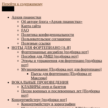
Перейти к содержимому
Меню
Архив пианистки
Всё для пианистов: ноты, книги, музыка, статьи…
Архив пианистки
Об авторе блога «Архив пианистки»
Карта сайта
FAQ
Политика конфиденциальности
Пользовательское соглашение
Полезные ссылки
НОТЫ ДЛЯ ФОРТЕПИАНО [А-Я]
Фортепианные ансамбли [подборка нот]
Пособия для ДМШ [подборка нот]
Этюды и упражнения для фортепиано [подборка
нот]
Музицирование [Подборка нот для фортепиано]
Пьесы для фортепиано [Подборка от
Максима]
ВОКАЛЬНЫЕ ПРОИЗВЕДЕНИЯ
КЛАВИРЫ опер и балетов
Песни военных и послевоенных лет [Подборка
нот]
Концертмейстеру [подборки нот]
Концертмейстеру в хореографии