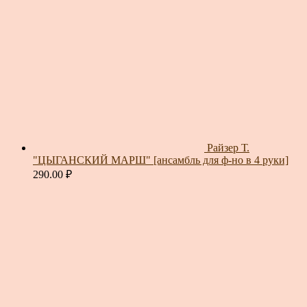
Райзер Т.
"ЦЫГАНСКИЙ МАРШ" [ансамбль для ф-но в 4 руки]
290.00
₽