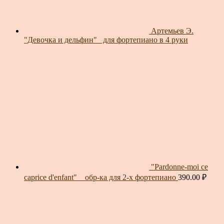
Артемьев Э.
"Девочка и дельфин"_ для фортепиано в 4 руки
"Pardonne-moi ce
caprice d'enfant" _ обр-ка для 2-х фортепиано
390.00
₽