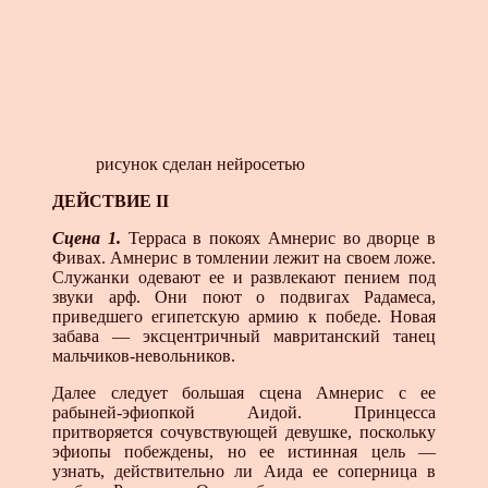
рисунок сделан нейросетью
ДЕЙСТВИЕ II
Сцена 1.
Терраса в покоях Амнерис во дворце в
Фивах. Амнерис в томлении лежит на своем ложе.
Служанки одева­ют ее и развлекают пением под
звуки арф. Они поют о подвигах Радамеса,
приведшего египетскую армию к побе­де. Новая
забава — эксцентричный мавританский танец
мальчиков-невольников.
Далее следует большая сцена Амнерис с ее
рабыней-эфи­опкой Аидой. Принцесса
притворяется сочувствующей де­вушке, поскольку
эфиопы побеждены, но ее истинная цель —
узнать, действительно ли Аида ее соперница в