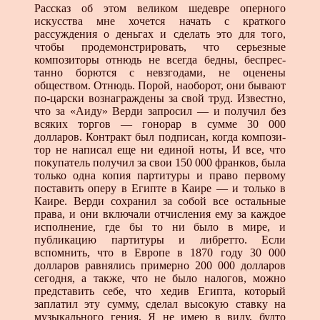
Рассказ об этом великом шедевре оперного
искусст­ва мне хочется начать с краткого
рассуждения о деньгах и сделать это для того,
чтобы продемонстрировать, что серьезные
композиторы отнюдь не всегда бедны, беспрес­
танно борются с невзгодами, не оценены
обществом. От­нюдь. Порой, наоборот, они бывают
по-царски вознаг­раждены за свой труд. Известно,
что за «Аиду» Верди запросил — и получил без
всяких торгов — гонорар в сумме 30 000
долларов. Контракт был подписан, когда компози­
тор не написал еще ни единой ноты, И все, что
покупатель получил за свои 150 000 франков, была
только одна ко­пия партитуры и право первому
поставить оперу в Египте в Каире — и только в
Каире. Верди сохранил за собой все остальные
права, и они включали отчисления ему за каж­дое
исполнение, где бы то ни было в мире, и
публикацию партитуры и либретто. Если
вспомнить, что в Европе в 1870 году 30 000
долларов равнялись примерно 200 000 долла­ров
сегодня, а также, что не было налогов, можно
предста­вить себе, что хедив Египта, который
заплатил эту сумму, сделал высокую ставку на
музыкального гения. Я не имею в виду, будто