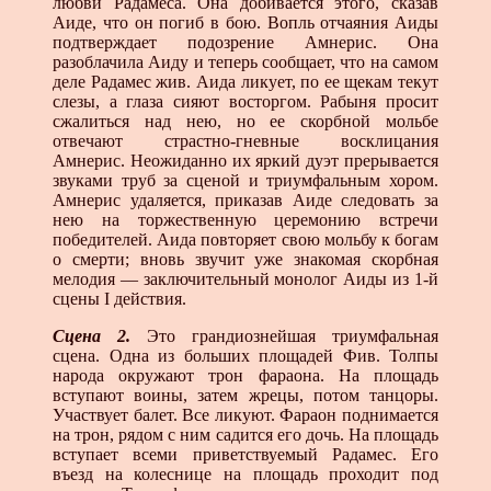
любви Рада­меса. Она добивается этого, сказав
Аиде, что он погиб в бою. Вопль отчаяния Аиды
подтверждает подозрение Амне­рис. Она
разоблачила Аиду и теперь сообщает, что на са­мом
деле Радамес жив. Аида ликует, по ее щекам текут
слезы, а глаза сияют восторгом. Рабыня просит
сжалиться над нею, но ее скорбной мольбе
отвечают страстно-гневные восклица­ния
Амнерис. Неожиданно их яркий дуэт прерывается
зву­ками труб за сценой и триумфальным хором.
Амнерис удаляется, приказав Аиде следовать за
нею на торжествен­ную церемонию встречи
победителей. Аида повторяет свою мольбу к богам
о смерти; вновь звучит уже знакомая скор­бная
мелодия — заключительный монолог Аиды из 1-й
сце­ны I действия.
Сцена 2.
Это грандиознейшая триумфальная
сцена. Одна из больших площадей Фив. Толпы
народа окружают трон фараона. На площадь
вступают воины, затем жрецы, потом танцоры.
Участвует балет. Все ликуют. Фараон поднимается
на трон, рядом с ним садится его дочь. На площадь
вступает всеми приветствуемый Радамес. Его
въезд на колеснице на площадь проходит под