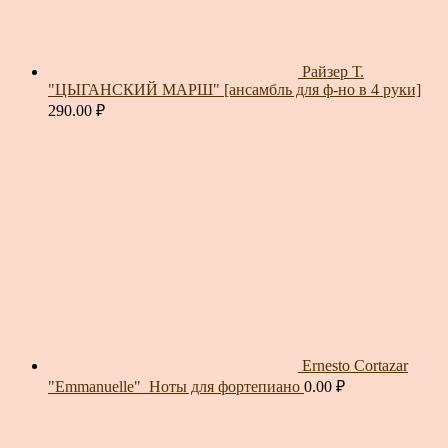
Райзер Т.
"ЦЫГАНСКИЙ МАРШ" [ансамбль для ф-но в 4 руки]
290.00
₽
Ernesto Cortazar
"Emmanuelle"_Ноты для фортепиано
0.00
₽