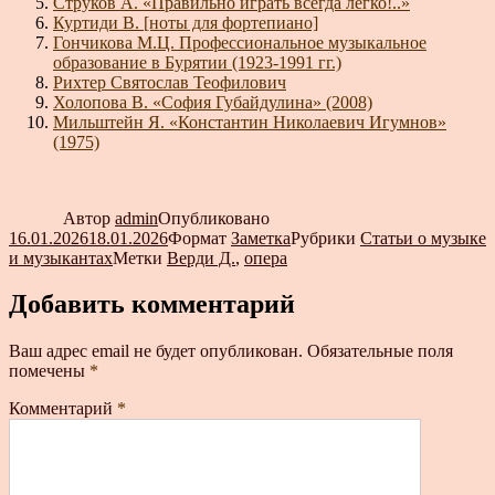
Струков А. «Правильно играть всегда легко!..»
Куртиди В. [ноты для фортепиано]
Гончикова М.Ц. Профессиональное музыкальное
образование в Бурятии (1923-1991 гг.)
Рихтер Святослав Теофилович
Холопова В. «София Губайдулина» (2008)
Мильштейн Я. «Константин Николаевич Игумнов»
(1975)
Автор
admin
Опубликовано
16.01.2026
18.01.2026
Формат
Заметка
Рубрики
Статьи о музыке
и музыкантах
Метки
Верди Д.
,
опера
Добавить комментарий
Ваш адрес email не будет опубликован.
Обязательные поля
помечены
*
Комментарий
*