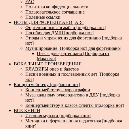
FAQ
Политика конфиденциальности
Пользовательское соглашение
Полезные ссылки
НОТЫ ДЛЯ ФОРТЕПИАНО [А-Я]
Фортепианные ансамбли [подборка нот]
Пособия для ДМШ [подборка нот]
Этюды и упражнения для фортепиано [подборка
нот]
Музицирование [Подборка нот для фортепиано]
Пьесы для фортепиано [Подборка от
Максима]
ВОКАЛЬНЫЕ ПРОИЗВЕДЕНИЯ
КЛАВИРЫ опер и балетов
Песни военных и послевоенных лет [Подборка
нот]
Концертмейстеру [подборки нот]
Концертмейстеру в хореографии
Музыкальному руководителю в ДДУ [подборка
нот]
Концертмейстеру в классе флейты [подборка нот]
ВСЕ КНИГИ
История музыки [подборка книг]
Методика и фортепианная педагогика [подборка
книг]