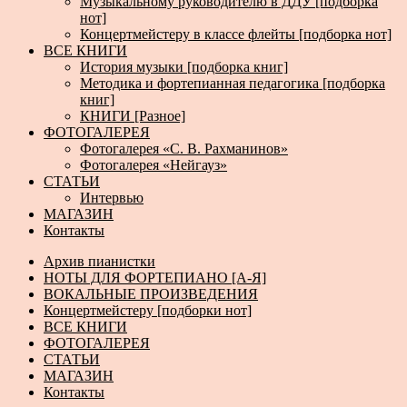
Музыкальному руководителю в ДДУ [подборка
нот]
Концертмейстеру в классе флейты [подборка нот]
ВСЕ КНИГИ
История музыки [подборка книг]
Методика и фортепианная педагогика [подборка
книг]
КНИГИ [Разное]
ФОТОГАЛЕРЕЯ
Фотогалерея «С. В. Рахманинов»
Фотогалерея «Нейгауз»
СТАТЬИ
Интервью
МАГАЗИН
Контакты
Архив пианистки
НОТЫ ДЛЯ ФОРТЕПИАНО [А-Я]
ВОКАЛЬНЫЕ ПРОИЗВЕДЕНИЯ
Концертмейстеру [подборки нот]
ВСЕ КНИГИ
ФОТОГАЛЕРЕЯ
СТАТЬИ
МАГАЗИН
Контакты