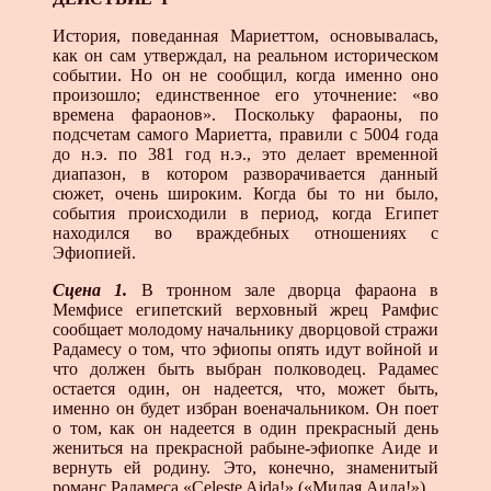
История, поведанная Мариеттом, основывалась,
как он сам утверждал, на реальном историческом
событии. Но он не сообщил, когда именно оно
произошло; единст­венное его уточнение: «во
времена фараонов». Посколь­ку фараоны, по
подсчетам самого Мариетта, правили с 5004 года
до н.э. по 381 год н.э., это делает временной
диапазон, в котором разворачивается данный
сюжет, очень широким. Когда бы то ни было,
события происходили в период, когда Египет
находился во враждебных отноше­ниях с
Эфиопией.
Сцена 1.
В тронном зале дворца фараона в
Мемфисе египетский верховный жрец Рамфис
сообщает молодому начальнику дворцовой стражи
Радамесу о том, что эфио­пы опять идут войной и
что должен быть выбран полко­водец. Радамес
остается один, он надеется, что, может быть,
именно он будет избран военачальником. Он поет
о том, как он надеется в один прекрасный день
жениться на прекрасной рабыне-эфиопке Аиде и
вернуть ей родину. Это, конечно, знаменитый
романс Радамеса «Celeste Aida!» («Милая Аида!»).