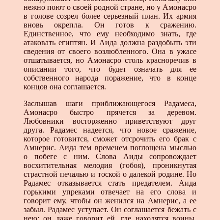
нежно поют о сво­ей родной стране, но у Амонасро
в голове созрел более серьезный план. Их армия
вновь окрепла. Он готов к сра­жению.
Единственное, что ему необходимо знать, где
атако­вать египтян. И Аида должна раздобыть эти
сведения от своего возлюбленного. Она в ужасе
отшатывается, но Амонасро столь красноречив в
описании того, что будет озна­чать для ее
собственного народа поражение, что в конце
концов она соглашается.
Заслышав шаги приближающегося Радамеса,
Амонасро быстро прячется за деревом.
Любовники восторженно при­ветствуют друг
друга. Радамес надеется, что новое сражение,
которое готовится, сможет отсрочить его брак с
Амнерис. Аида тем временем поглощена мыслью
о побеге с ним. Слова Аиды сопровождает
восхитительная мелодия (гобоя), про­никнутая
страстной печалью и тоской о далекой родине. Но
Радамес отказывается стать предателем. Аида
горькими уп­реками отвечает на его слова и
говорит ему, чтобы он женил­ся на Амнерис, а ее
забыл. Радамес уступает. Он соглашается бежать с
нею; он даже говорит ей, где находятся воины,