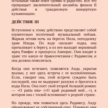
остальные также поют громко и радостно. Все это
превра­щает заключительный ансамбль финала II
действия в гран­диозную концертную
кульминацию.
ДЕЙСТВИЕ III
Вступление к этому действию представляет собой
изуми­тельно поэтичный музыкальный пейзаж.
Жаркая летняя ночь на берегах Нила, неподалеку
храм Изиды. По воде скользит лодка, она
причаливает к берегу, и из нее выходят верховный
жрец Рамфис и принцесса Амнерис. Они входят в
храм: это канун ее бракосочетания с Радамесом, и
она должна помо­литься.
Когда они исчезают, появляется Аида, укрытая
вуалью, у нее здесь встреча с ее возлюбленным.
Если, говорит она, этой встрече суждено быть
последней, она не выдержит разлуки и бросится в
воды Нила. Она поет свой второй большой романс
— «О patria mia» («О край родимый мой…»), в
котором она с тоской вспоминает о родной стране.
Но прежде, чем появиться здесь Радамесу, Аиду
обнаружи­вает ее собственный отец. Поначалу они