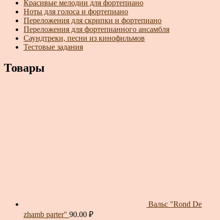
Красивые мелодии для фортепиано
Ноты для голоса и фортепиано
Переложения для скрипки и фортепиано
Переложения для фортепианного ансамбля
Саундтреки, песни из кинофильмов
Тестовые задания
Товары
Вальс "Rond De
zhamb parter"
90.00
₽