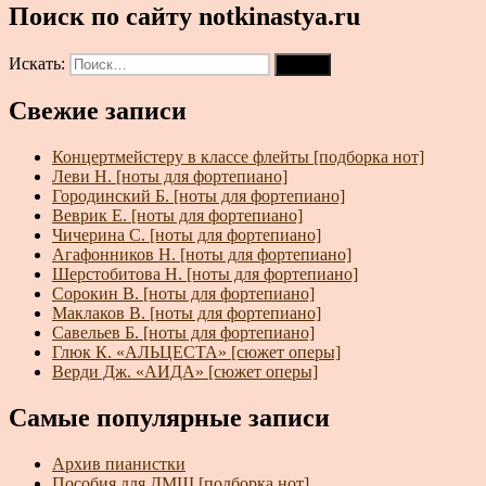
Поиск по сайту notkinastya.ru
Искать:
Поиск
Свежие записи
Концертмейстеру в классе флейты [подборка нот]
Леви Н. [ноты для фортепиано]
Городинский Б. [ноты для фортепиано]
Веврик Е. [ноты для фортепиано]
Чичерина С. [ноты для фортепиано]
Агафонников Н. [ноты для фортепиано]
Шерстобитова Н. [ноты для фортепиано]
Сорокин В. [ноты для фортепиано]
Маклаков В. [ноты для фортепиано]
Савельев Б. [ноты для фортепиано]
Глюк К. «АЛЬЦЕСТА» [сюжет оперы]
Верди Дж. «АИДА» [сюжет оперы]
Самые популярные записи
Архив пианистки
Пособия для ДМШ [подборка нот]