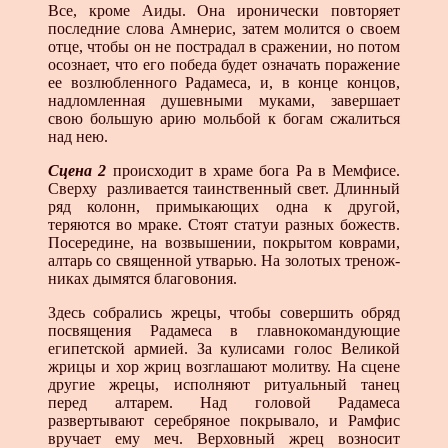
Все, кроме Аиды. Она иронически повторяет
последние слова Амнерис, затем молится о своем
отце, чтобы он не пострадал в сражении, но потом
осознает, что его победа будет означать поражение
ее возлюбленного Радамеса, и, в конце концов,
надломленная душевными муками, завершает
свою большую арию мольбой к богам сжалиться
над нею.
Сцена 2
происходит в храме бога Ра в Мемфисе.
Сверху разливается таинственный свет. Длинный
ряд колонн, при­мыкающих одна к другой,
теряются во мраке. Стоят статуи разных божеств.
Посередине, на возвышении, покрытом коврами,
алтарь со священной утварью. На золотых тренож­
никах дымятся благовония.
Здесь собрались жрецы, чтобы совершить обряд
посвящения Радамеса в главнокомандующие
египетской армией. За кулисами голос Великой
жрицы и хор жриц возглашают молитву. На сцене
другие жрецы, исполняют ритуальный танец
перед алтарем. Над головой Радамеса
развертывают серебряное покрывало, и Рамфис
вручает ему меч. Верхов­ный жрец возносит