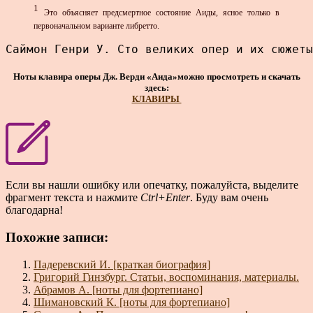
1
Это объясняет предсмертное состояние Аиды, ясное только в
первоначальном варианте либретто.
Саймон Генри У. Сто великих опер и их сюжеты
Ноты клавира оперы Дж. Верди «Аида»можно просмотреть и скачать
здесь:
КЛАВИРЫ
Если вы нашли ошибку или опечатку, пожалуйста, выделите
фрагмент текста и нажмите
Ctrl+Enter
. Буду вам очень
благодарна!
Похожие записи:
Падеревский И. [краткая биография]
Григорий Гинзбург. Статьи, воспоминания, материалы.
Абрамов А. [ноты для фортепиано]
Шимановский К. [ноты для фортепиано]