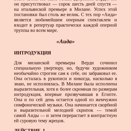
он присутствовал — сорок шесть дней спустя —
на итальянской премьере в Милане. Успех этой
постановки был столь же велик. С тех пор «Аида»
является любимейшим оперным спектаклем и
входит в репертуар практически каждой оперной
труппы во всем мире.
«Аида»
ИНТРОДУКЦИЯ
Для миланской премьеры Верди сочинил
специальную увертюру, но, будучи художником
необычайно строгим сам к себе, он забраковал ее.
Она осталась в рукописи и никог­да, насколько я
знаю, не исполнялась. В Милане была ис­полнена
выразительная, хотя и более скромная по размерам
интродукция, впервые прозвучавшая в Египте.
Она и по сей день остается одной из жемчужин
симфонической му­зыки. Она начинается скорбной
и выразительной мелодией скрипок — темой
самой Аиды — и затем перерастает в кон­трастную
ей суровую тему жрецов.
ДЕЙСТВИЕ I