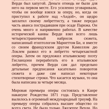
Верди был хапугой. Деньги отнюдь не были для
него на первом месте. Его усиленно уговаривали,
чтобы он вообще взялся за оперу, но, когда он
приступил к работе над «Аидой», он щедро
заплатил своему либреттисту, а так­же передал
часть аванса пострадавшим при осаде Парижа. Он
очень много и напряженно работал. В качестве
исто­рической канвы Верди взял всего лишь
четырехстранич­ный набросок сюжета,
написанный египтологом Мариеттом Би, и вместе
со своим французским другом Камиллом дю
Локлем развил его в либретто четырехактной
оперы. Затем он предложил итальянскому поэту
Гисланцони пе­реработать его в итальянское
либретто, причем Верди сам дал предельно
детальные предписания касательно поворо­тов
сюжета и даже сам написал некоторые
стихотворные строки. Что касается музыки, то она
была написана за четыре месяца.
Мировая премьера оперы состоялась в Каире
накану­не Рождества 1871 года. Представление
вылилось в огром­ный международный триумф. На
премьеру оперы со­бралось высшее общество со
всего света. Не было толь­ко Джузеппе Верди. Но