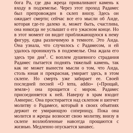
бога Ра, где два жреца приваливают камень к
входу в подземелье. Через этот проход Радамес
был препровожден в склеп внизу. Здесь он
ожидает смерти; сей­час все его мысли об Аиде,
которая где-то далеко и, мо­жет быть, счастлива,
она никогда не услышит о его ужас­ном конце. Но
в этот момент он видит приближающуюся к нему
фигуру, едва различимую в темноте. Это Аида.
Она узнала, что случилось с Радамесом, и ей
удалось проникнуть в подземелье. Она ждала его
1
здесь три дня
. С воплем ду­шевного страдания
Радамес пытается поднять тяжелый ка­мень, так
как не может вынести мысли о том, что Аида,
столь юная и прекрасная, умирает здесь, в этом
склепе. Но смерть уже забирает ее. Своей
последней песней «О terra, addio» («Прощай,
земля») она прощается с миром. Радамес
присоединяется к ней. Наверху в храм входит
Амнерис. Она простирается над склепом и шепчет
молитву о Радамесе, который в своих объятиях
держит ее умирающую соперни­цу, Пока она
молится и жрецы возносят свою молитву, внизу в
склепе возлюбленные навсегда прощаются с
жизнью. Мед­ленно опускается занавес.