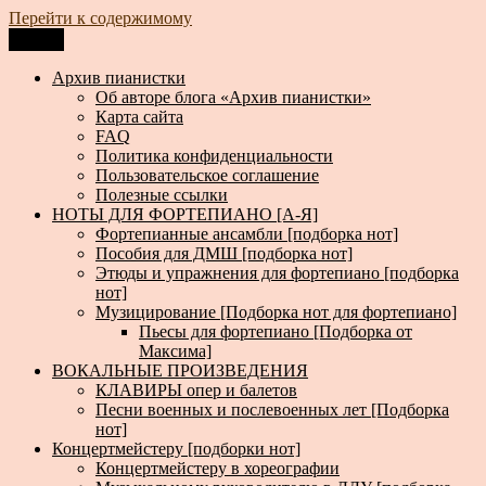
Перейти к содержимому
Меню
Архив пианистки
Всё для пианистов: ноты, книги, музыка, статьи…
Архив пианистки
Об авторе блога «Архив пианистки»
Карта сайта
FAQ
Политика конфиденциальности
Пользовательское соглашение
Полезные ссылки
НОТЫ ДЛЯ ФОРТЕПИАНО [А-Я]
Фортепианные ансамбли [подборка нот]
Пособия для ДМШ [подборка нот]
Этюды и упражнения для фортепиано [подборка
нот]
Музицирование [Подборка нот для фортепиано]
Пьесы для фортепиано [Подборка от
Максима]
ВОКАЛЬНЫЕ ПРОИЗВЕДЕНИЯ
КЛАВИРЫ опер и балетов
Песни военных и послевоенных лет [Подборка
нот]
Концертмейстеру [подборки нот]
Концертмейстеру в хореографии