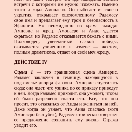
встречи с которыми им нужно избежать. Именно
этого и ждал Амонасро. Он выбегает из своего
укрытия, открывает ошеломленному Радамесу
свое имя и предлагает ему трон и безопасность в
Эфиопии. Но неожиданно из храма выходят
Амнерис и жрец. Амонасро и Аиде удается
скрыться, но Радамес отказывается бежать с ними.
Полководец, увенчан­ный славой победы,
оказывается уличенным в измене — жестом,
полным драматизма, отдает он свой меч жрецу.
ДЕЙСТВИЕ IV
Сцена 1
—
это грандиозная сцена Амнерис.
Радамес за­ключен в темницу, находящуюся в
подземелье дворца фара­она. Амнерис спустилась
сюда; она ждет, что узника по ее приказу приведут
к ней. Когда Радамес приходит, она умо­ляет, чтобы
ей было разрешено спасти его. Все, что она
просит, это отказаться от Аиды и жениться на ней.
Даже когда он узнает, что Аида спаслась (хотя
Амонасро был убит), Радамес стоически отвергает
ее предложение сохранить ему жизнь. Стража
уводит его.