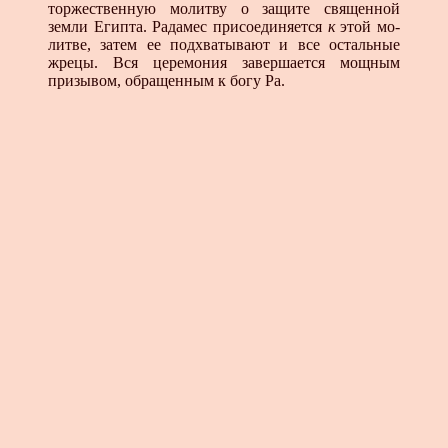
торжественную молитву о защите свя­щенной
земли Египта. Радамес присоединяется
к
этой мо­
литве, затем ее подхватывают и все остальные
жрецы. Вся церемония завершается мощным
призывом, обращенным к богу Ра.