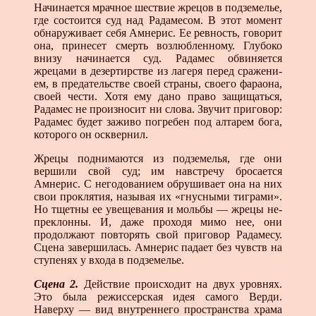
Начинается мрачное шествие жрецов в подземелье,
где состоится суд над Радамесом. В этот момент
обнаруживает себя Амнерис. Ее ревность, говорит
она, принесет смерть возлюбленному. Глубоко
внизу начинается суд. Радамес об­виняется
жрецами в дезертирстве из лагеря перед сражени­
ем, в предательстве своей страны, своего фараона,
своей чести. Хотя ему дано право защищаться,
Радамес не произносит ни слова. Звучит приговор:
Радамес будет заживо погребен под алтарем бога,
которого он осквернил.
Жрецы поднимаются из подземелья, где они
вершили свой суд; им навстречу бросается
Амнерис. С негодованием обру­шивает она на них
свои проклятия, называя их «гнусными тиграми».
Но тщетны ее увещевания и мольбы — жрецы не­
преклонны. И, даже проходя мимо нее, они
продолжают по­вторять свой приговор Радамесу.
Сцена завершилась. Амнерис падает без чувств на
ступенях у входа в подземелье.
Сцена 2.
Действие происходит на двух уровнях.
Это была режиссерская идея самого Верди.
Наверху — вид внутренне­го пространства храма