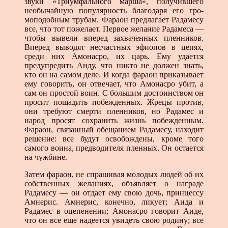
звуки «Триумфального марша», получившего
необычайную популярность благодаря его гро­
моподобным трубам. Фараон предлагает Радамесу
все, что тот пожелает. Первое желание Радамеса —
чтобы вывели вперед захваченных пленников.
Вперед выводят несчастных эфио­пов в цепях,
среди них Амонасро, их царь. Ему удается
предупредить Аиду, что никто не должен знать,
кто он на самом деле. И когда фараон приказывает
ему говорить, он отвечает, что Амонасро убит, а
сам он простой воин. С большим достоинством он
просит пощадить побежденных. Жрецы против,
они требуют смерти пленников, но Радамес и
народ просят сохранить жизнь побежденным.
Фараон, связанный обещанием Радамесу, находит
решение: все бу­дут освобождены, кроме того
самого воина, предводителя пленных. Он остается
на чужбине.
Затем фараон, не спрашивая молодых людей об их
соб­ственных желаниях, объявляет о награде
Радамесу — он от­дает ему свою дочь, принцессу
Амнерис. Амнерис, конечно, ликует; Аида и
Радамес в оцепенении; Амонасро говорит Аиде,
что он все еще надеется увидеть свою родину; все