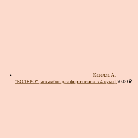
Казелла А.
"БОЛЕРО" [ансамбль для фортепиано в 4 руки]
50.00
₽