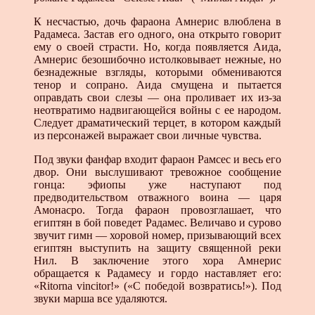
К несчастью, дочь фараона Амнерис влюблена в
Рада­меса. Застав его одного, она открыто говорит
ему о своей страсти. Но, когда появляется Аида,
Амнерис безошибочно истолковывает нежные, но
безнадежные взгляды, кото­рыми обмениваются
тенор и сопрано. Аида смущена и пытается
оправдать свои слезы — она проливает их из-за
неотвратимо надвигающейся войны с ее народом.
Следу­ет драматический терцет, в котором каждый
из персона­жей выражает свои личные чувства.
Под звуки фанфар входит фараон Рамсес и весь его
двор. Они выслушивают тревожное сообщение
гонца: эфиопы уже наступают под
предводительством отважного воина — царя
Амонасро. Тогда фараон провозглашает, что
египтян в бой поведет Радамес. Величаво и сурово
звучит гимн — хоровой номер, призывающий всех
египтян выступить на защиту священной реки
Нил. В заключение этого хора Амнерис
обращается к Радамесу и гордо наставляет его:
«Ritorna vincitor!» («С победой возвратись!»). Под
звуки марша все удаляются.