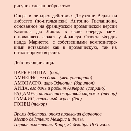
рисунок сделан нейросетью
Опера в четырех действиях Джузеппе Верди на
либретто (по-итальянски) Антонио Гисланцони,
основанное на французской прозаической вер­сии
Камилла дю Локля, в свою очередь заим­
ствовавшего сюжет у Франсуа Огюста Ферди­
нанда Мариетте, с собственными композиторс­
кими вставками как в прозаическую, так ив
стихотворную версию.
Действующие лица:
ЦАРЬ ЕГИПТА (
бас)
АМНЕРИС,
его дочь (меццо-сопрано)
АМОНАСРО,
царь Эфиопии (баритон)
АИДА,
его дочь и рабыня Амнерис (сопрано)
РАДАМЕС,
начальник дворцовой стражи (тенор)
РАМФИС,
верховный жрец (бас)
ГОНЕЦ (
тенор)
Время действия: эпоха правления фараонов.
Место действия: Мемфис и Фивы.
Первое исполнение: Каир, 24 декабря 1871 года.