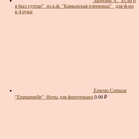
Зацепин А. "Если б
я был султан"_из к.ф. "Кавказская пленница"_ для ф-но
в 4 руки
Ernesto Cortazar
"Emmanuelle"_Ноты для фортепиано
0.00
₽