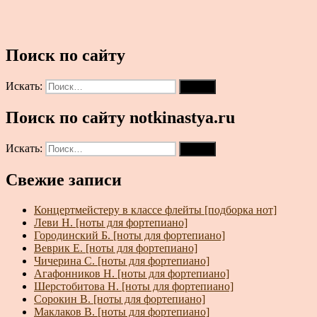
Поиск по сайту
Искать:
Поиск
Поиск по сайту notkinastya.ru
Искать:
Поиск
Свежие записи
Концертмейстеру в классе флейты [подборка нот]
Леви Н. [ноты для фортепиано]
Городинский Б. [ноты для фортепиано]
Веврик Е. [ноты для фортепиано]
Чичерина С. [ноты для фортепиано]
Агафонников Н. [ноты для фортепиано]
Шерстобитова Н. [ноты для фортепиано]
Сорокин В. [ноты для фортепиано]
Маклаков В. [ноты для фортепиано]