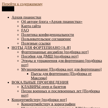
Перейти к содержимому
Меню
Архив пианистки
Всё для пианистов: ноты, книги, музыка, статьи…
Архив пианистки
Об авторе блога «Архив пианистки»
Карта сайта
FAQ
Политика конфиденциальности
Пользовательское соглашение
Полезные ссылки
НОТЫ ДЛЯ ФОРТЕПИАНО [А-Я]
Фортепианные ансамбли [подборка нот]
Пособия для ДМШ [подборка нот]
Этюды и упражнения для фортепиано [подборка
нот]
Музицирование [Подборка нот для фортепиано]
Пьесы для фортепиано [Подборка от
Максима]
ВОКАЛЬНЫЕ ПРОИЗВЕДЕНИЯ
КЛАВИРЫ опер и балетов
Песни военных и послевоенных лет [Подборка
нот]
Концертмейстеру [подборки нот]
Концертмейстеру в хореографии