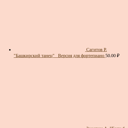
Сагитов Р.
"Башкирский танец"_ Версия для фортепиано
50.00
₽