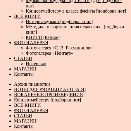
Музыкальному руководителю в ДДУ [подборка
нот]
Концертмейстеру в классе флейты [подборка нот]
ВСЕ КНИГИ
История музыки [подборка книг]
Методика и фортепианная педагогика [подборка
книг]
КНИГИ [Разное]
ФОТОГАЛЕРЕЯ
Фотогалерея «С. В. Рахманинов»
Фотогалерея «Нейгауз»
СТАТЬИ
Интервью
МАГАЗИН
Контакты
Архив пианистки
НОТЫ ДЛЯ ФОРТЕПИАНО [А-Я]
ВОКАЛЬНЫЕ ПРОИЗВЕДЕНИЯ
Концертмейстеру [подборки нот]
ВСЕ КНИГИ
ФОТОГАЛЕРЕЯ
СТАТЬИ
МАГАЗИН
Контакты