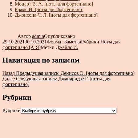
Моцарт В. А. [ноты для фортепиано]
Брамс И. [ноты для фортепиано]
Джонсона Ч. Л. [ноты для фортепиано]
Автор
admin
Опубликовано
29.10.2021
30.10.2021
Формат
Заметка
Рубрики
Ноты для
фортепиано [А-Я]
Метки
Джайлс И.
Навигация по записям
Назад
Предыдущая запись:
Денисов Э. [ноты для фортепиано]
Далее
Следующая запись:
Джапаридзе Г. [ноты для
фортепиано]
Рубрики
Рубрики