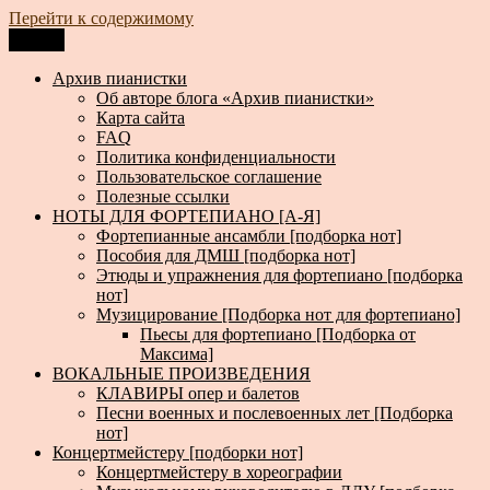
Перейти к содержимому
Меню
Архив пианистки
Всё для пианистов: ноты, книги, музыка, статьи…
Архив пианистки
Об авторе блога «Архив пианистки»
Карта сайта
FAQ
Политика конфиденциальности
Пользовательское соглашение
Полезные ссылки
НОТЫ ДЛЯ ФОРТЕПИАНО [А-Я]
Фортепианные ансамбли [подборка нот]
Пособия для ДМШ [подборка нот]
Этюды и упражнения для фортепиано [подборка
нот]
Музицирование [Подборка нот для фортепиано]
Пьесы для фортепиано [Подборка от
Максима]
ВОКАЛЬНЫЕ ПРОИЗВЕДЕНИЯ
КЛАВИРЫ опер и балетов
Песни военных и послевоенных лет [Подборка
нот]
Концертмейстеру [подборки нот]
Концертмейстеру в хореографии