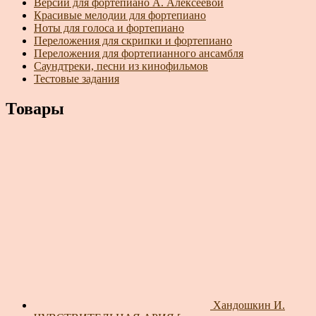
Версии для фортепиано А. Алексеевой
Красивые мелодии для фортепиано
Ноты для голоса и фортепиано
Переложения для скрипки и фортепиано
Переложения для фортепианного ансамбля
Саундтреки, песни из кинофильмов
Тестовые задания
Товары
Хандошкин И.