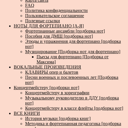
Карта сайта
FAQ
Политика конфиденциальности
Пользовательское соглашение
Полезные ссылки
НОТЫ ДЛЯ ФОРТЕПИАНО [А-Я]
Фортепианные ансамбли [подборка нот]
Пособия для ДМШ [подборка нот]
Этюды и упражнения для фортепиано [подборка
нот]
Музицирование [Подборка нот для фортепиано]
Пьесы для фортепиано [Подборка от
Максима]
ВОКАЛЬНЫЕ ПРОИЗВЕДЕНИЯ
КЛАВИРЫ опер и балетов
Песни военных и послевоенных лет [Подборка
нот]
Концертмейстеру [подборки нот]
Концертмейстеру в хореографии
Музыкальному руководителю в ДДУ [подборка
нот]
Концертмейстеру в классе флейты [подборка нот]
ВСЕ КНИГИ
История музыки [подборка книг]
Методика и фортепианная педагогика [подборка