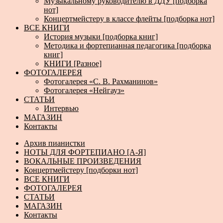
Музыкальному руководителю в ДДУ [подборка
нот]
Концертмейстеру в классе флейты [подборка нот]
ВСЕ КНИГИ
История музыки [подборка книг]
Методика и фортепианная педагогика [подборка
книг]
КНИГИ [Разное]
ФОТОГАЛЕРЕЯ
Фотогалерея «С. В. Рахманинов»
Фотогалерея «Нейгауз»
СТАТЬИ
Интервью
МАГАЗИН
Контакты
Архив пианистки
НОТЫ ДЛЯ ФОРТЕПИАНО [А-Я]
ВОКАЛЬНЫЕ ПРОИЗВЕДЕНИЯ
Концертмейстеру [подборки нот]
ВСЕ КНИГИ
ФОТОГАЛЕРЕЯ
СТАТЬИ
МАГАЗИН
Контакты