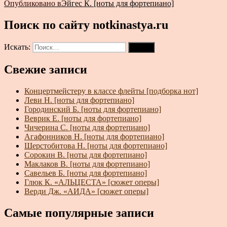
Опубликовано в
Эйгес К. [ноты для фортепиано]
Поиск по сайту notkinastya.ru
Искать:
Поиск
Свежие записи
Концертмейстеру в классе флейты [подборка нот]
Леви Н. [ноты для фортепиано]
Городинский Б. [ноты для фортепиано]
Веврик Е. [ноты для фортепиано]
Чичерина С. [ноты для фортепиано]
Агафонников Н. [ноты для фортепиано]
Шерстобитова Н. [ноты для фортепиано]
Сорокин В. [ноты для фортепиано]
Маклаков В. [ноты для фортепиано]
Савельев Б. [ноты для фортепиано]
Глюк К. «АЛЬЦЕСТА» [сюжет оперы]
Верди Дж. «АИДА» [сюжет оперы]
Самые популярные записи