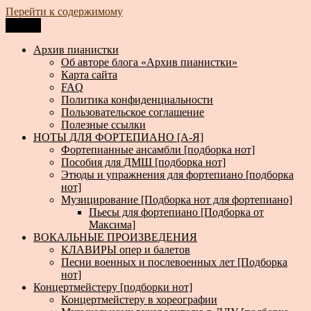
Перейти к содержимому
Меню
Архив пианистки
Всё для пианистов: ноты, книги, музыка, статьи…
Архив пианистки
Об авторе блога «Архив пианистки»
Карта сайта
FAQ
Политика конфиденциальности
Пользовательское соглашение
Полезные ссылки
НОТЫ ДЛЯ ФОРТЕПИАНО [А-Я]
Фортепианные ансамбли [подборка нот]
Пособия для ДМШ [подборка нот]
Этюды и упражнения для фортепиано [подборка
нот]
Музицирование [Подборка нот для фортепиано]
Пьесы для фортепиано [Подборка от
Максима]
ВОКАЛЬНЫЕ ПРОИЗВЕДЕНИЯ
КЛАВИРЫ опер и балетов
Песни военных и послевоенных лет [Подборка
нот]
Концертмейстеру [подборки нот]
Концертмейстеру в хореографии