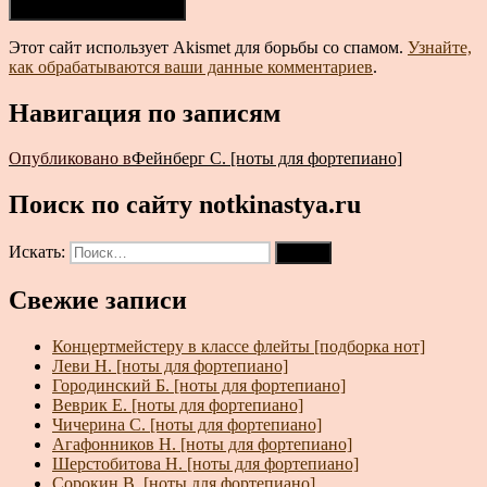
Этот сайт использует Akismet для борьбы со спамом.
Узнайте,
как обрабатываются ваши данные комментариев
.
Навигация по записям
Опубликовано в
Фейнберг С. [ноты для фортепиано]
Поиск по сайту notkinastya.ru
Искать:
Поиск
Свежие записи
Концертмейстеру в классе флейты [подборка нот]
Леви Н. [ноты для фортепиано]
Городинский Б. [ноты для фортепиано]
Веврик Е. [ноты для фортепиано]
Чичерина С. [ноты для фортепиано]
Агафонников Н. [ноты для фортепиано]
Шерстобитова Н. [ноты для фортепиано]
Сорокин В. [ноты для фортепиано]