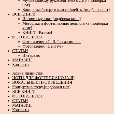
Музыкальному руководителю в ДДУ [подборка
нот]
Концертмейстеру в классе флейты [подборка нот]
ВСЕ КНИГИ
История музыки [подборка книг]
Методика и фортепианная педагогика [подборка
книг]
КНИГИ [Разное]
ФОТОГАЛЕРЕЯ
Фотогалерея «С. В. Рахманинов»
Фотогалерея «Нейгауз»
СТАТЬИ
Интервью
МАГАЗИН
Контакты
Архив пианистки
НОТЫ ДЛЯ ФОРТЕПИАНО [А-Я]
ВОКАЛЬНЫЕ ПРОИЗВЕДЕНИЯ
Концертмейстеру [подборки нот]
ВСЕ КНИГИ
ФОТОГАЛЕРЕЯ
СТАТЬИ
МАГАЗИН
Контакты