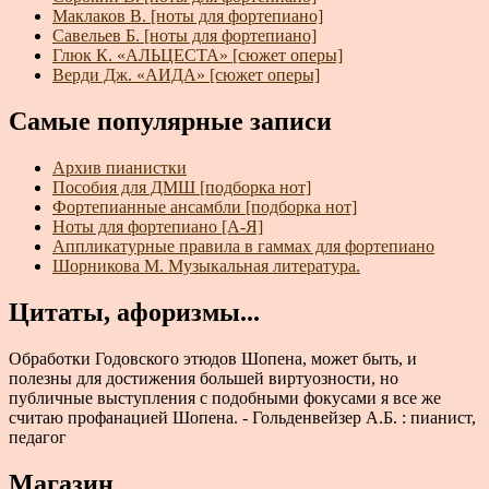
Маклаков В. [ноты для фортепиано]
Савельев Б. [ноты для фортепиано]
Глюк К. «АЛЬЦЕСТА» [сюжет оперы]
Верди Дж. «АИДА» [сюжет оперы]
Самые популярные записи
Архив пианистки
Пособия для ДМШ [подборка нот]
Фортепианные ансамбли [подборка нот]
Ноты для фортепиано [А-Я]
Аппликатурные правила в гаммах для фортепиано
Шорникова М. Музыкальная литература.
Цитаты, афоризмы...
Обработки Годовского этюдов Шопена, может быть, и
полезны для достижения большей виртуозности, но
публичные выступления с подобными фокусами я все же
считаю профанацией Шопена. - Гольденвейзер А.Б. : пианист,
педагог
Магазин