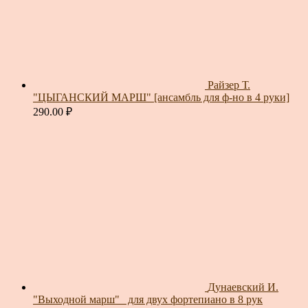
Райзер Т.
"ЦЫГАНСКИЙ МАРШ" [ансамбль для ф-но в 4 руки]
290.00
₽
Дунаевский И.
"Выходной марш"_ для двух фортепиано в 8 рук