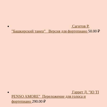
Сагитов Р.
"Башкирский танец"_ Версия для фортепиано
50.00
₽
Гаррет Д. "IO TI
PENSO AMORE"_Переложение для голоса и
фортепиано
290.00
₽