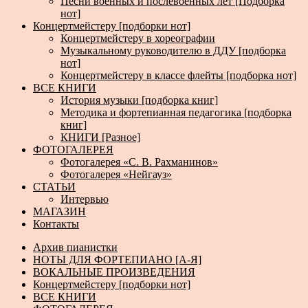
Песни военных и послевоенных лет [Подборка
нот]
Концертмейстеру [подборки нот]
Концертмейстеру в хореографии
Музыкальному руководителю в ДДУ [подборка
нот]
Концертмейстеру в классе флейты [подборка нот]
ВСЕ КНИГИ
История музыки [подборка книг]
Методика и фортепианная педагогика [подборка
книг]
КНИГИ [Разное]
ФОТОГАЛЕРЕЯ
Фотогалерея «С. В. Рахманинов»
Фотогалерея «Нейгауз»
СТАТЬИ
Интервью
МАГАЗИН
Контакты
Архив пианистки
НОТЫ ДЛЯ ФОРТЕПИАНО [А-Я]
ВОКАЛЬНЫЕ ПРОИЗВЕДЕНИЯ
Концертмейстеру [подборки нот]
ВСЕ КНИГИ