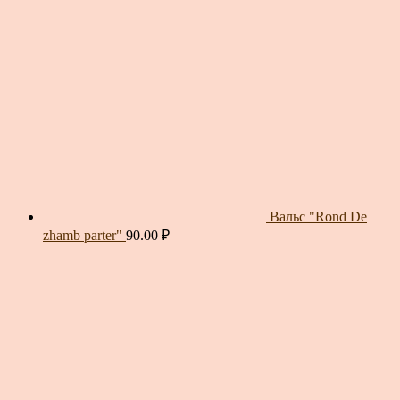
Вальс "Rond De
zhamb parter"
90.00
₽