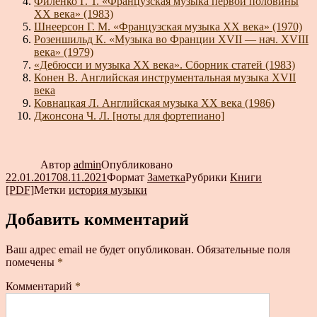
Филенко Г. Т. «Французская музыка первой половины
XX века» (1983)
Шнеерсон Г. М. «Французская музыка XX века» (1970)
Розеншильд К. «Музыка во Франции XVII — нач. XVIII
века» (1979)
«Дебюсси и музыка XX века». Сборник статей (1983)
Конен В. Английская инструментальная музыка XVII
века
Ковнацкая Л. Английская музыка XX века (1986)
Джонсона Ч. Л. [ноты для фортепиано]
Автор
admin
Опубликовано
22.01.2017
08.11.2021
Формат
Заметка
Рубрики
Книги
[PDF]
Метки
история музыки
Добавить комментарий
Ваш адрес email не будет опубликован.
Обязательные поля
помечены
*
Комментарий
*