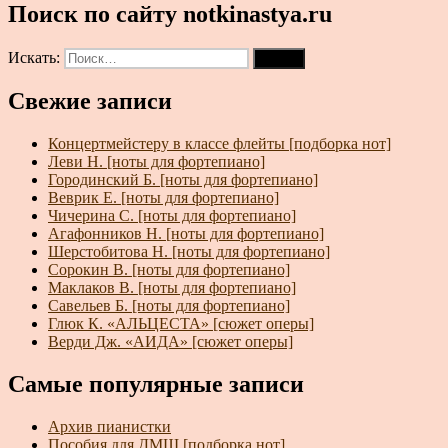
Поиск по сайту notkinastya.ru
Искать:
Поиск
Свежие записи
Концертмейстеру в классе флейты [подборка нот]
Леви Н. [ноты для фортепиано]
Городинский Б. [ноты для фортепиано]
Веврик Е. [ноты для фортепиано]
Чичерина С. [ноты для фортепиано]
Агафонников Н. [ноты для фортепиано]
Шерстобитова Н. [ноты для фортепиано]
Сорокин В. [ноты для фортепиано]
Маклаков В. [ноты для фортепиано]
Савельев Б. [ноты для фортепиано]
Глюк К. «АЛЬЦЕСТА» [сюжет оперы]
Верди Дж. «АИДА» [сюжет оперы]
Самые популярные записи
Архив пианистки
Пособия для ДМШ [подборка нот]