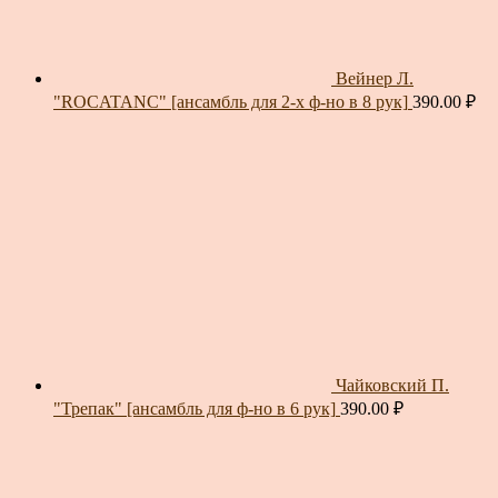
Вейнер Л.
"ROCATANC" [ансамбль для 2-х ф-но в 8 рук]
390.00
₽
Чайковский П.
"Трепак" [ансамбль для ф-но в 6 рук]
390.00
₽