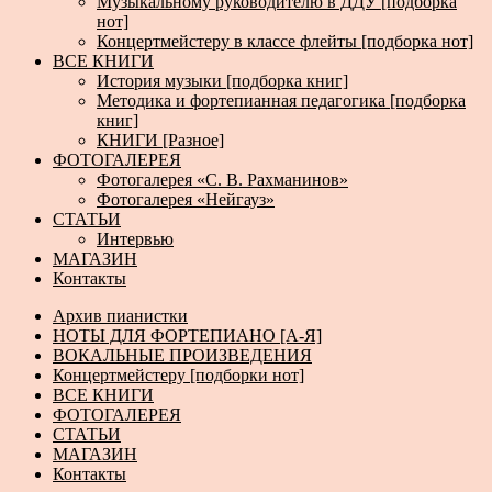
Музыкальному руководителю в ДДУ [подборка
нот]
Концертмейстеру в классе флейты [подборка нот]
ВСЕ КНИГИ
История музыки [подборка книг]
Методика и фортепианная педагогика [подборка
книг]
КНИГИ [Разное]
ФОТОГАЛЕРЕЯ
Фотогалерея «С. В. Рахманинов»
Фотогалерея «Нейгауз»
СТАТЬИ
Интервью
МАГАЗИН
Контакты
Архив пианистки
НОТЫ ДЛЯ ФОРТЕПИАНО [А-Я]
ВОКАЛЬНЫЕ ПРОИЗВЕДЕНИЯ
Концертмейстеру [подборки нот]
ВСЕ КНИГИ
ФОТОГАЛЕРЕЯ
СТАТЬИ
МАГАЗИН
Контакты