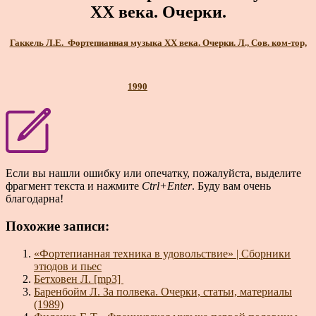
ХХ века. Очерки.
Гаккель Л.Е. Фортепианная музыка XX века. Очерки. Л., Сов. ком-тор,
1990
Если вы нашли ошибку или опечатку, пожалуйста, выделите
фрагмент текста и нажмите
Ctrl+Enter
. Буду вам очень
благодарна!
Похожие записи:
«Фортепианная техника в удовольствие» | Сборники
этюдов и пьес
Бетховен Л. [mp3]
Баренбойм Л. За полвека. Очерки, статьи, материалы
(1989)