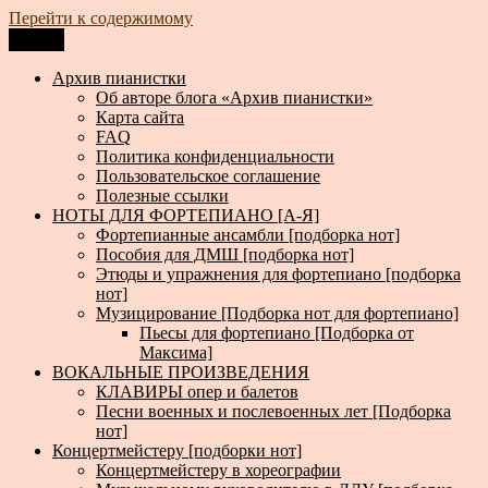
Перейти к содержимому
Меню
Архив пианистки
Всё для пианистов: ноты, книги, музыка, статьи…
Архив пианистки
Об авторе блога «Архив пианистки»
Карта сайта
FAQ
Политика конфиденциальности
Пользовательское соглашение
Полезные ссылки
НОТЫ ДЛЯ ФОРТЕПИАНО [А-Я]
Фортепианные ансамбли [подборка нот]
Пособия для ДМШ [подборка нот]
Этюды и упражнения для фортепиано [подборка
нот]
Музицирование [Подборка нот для фортепиано]
Пьесы для фортепиано [Подборка от
Максима]
ВОКАЛЬНЫЕ ПРОИЗВЕДЕНИЯ
КЛАВИРЫ опер и балетов
Песни военных и послевоенных лет [Подборка
нот]
Концертмейстеру [подборки нот]
Концертмейстеру в хореографии