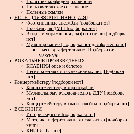
Политика конфиденциальности
Пользовательское соглашение
Полезные ссылки
НОТЫ ДЛЯ ФОРТЕПИАНО [А-Я]
Фортепианные ансамбли [подборка нот]
Пособия для ДМШ [подборка нот]
Этюды и упражнения для фортепиано [подборка
нот]
Музицирование [Подборка нот для фортепиано]
Пьесы для фортепиано [Подборка от
Максима]
ВОКАЛЬНЫЕ ПРОИЗВЕДЕНИЯ
КЛАВИРЫ опер и балетов
Песни военных и послевоенных лет [Подборка
нот]
Концертмейстеру [подборки нот]
Концертмейстеру в хореографии
Музыкальному руководителю в ДДУ [подборка
нот]
Концертмейстеру в классе флейты [подборка нот]
ВСЕ КНИГИ
История музыки [подборка книг]
Методика и фортепианная педагогика [подборка
книг]
КНИГИ [Разное]