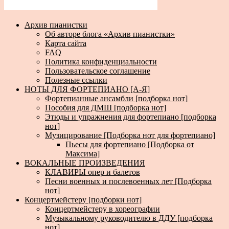
Архив пианистки
Об авторе блога «Архив пианистки»
Карта сайта
FAQ
Политика конфиденциальности
Пользовательское соглашение
Полезные ссылки
НОТЫ ДЛЯ ФОРТЕПИАНО [А-Я]
Фортепианные ансамбли [подборка нот]
Пособия для ДМШ [подборка нот]
Этюды и упражнения для фортепиано [подборка
нот]
Музицирование [Подборка нот для фортепиано]
Пьесы для фортепиано [Подборка от
Максима]
ВОКАЛЬНЫЕ ПРОИЗВЕДЕНИЯ
КЛАВИРЫ опер и балетов
Песни военных и послевоенных лет [Подборка
нот]
Концертмейстеру [подборки нот]
Концертмейстеру в хореографии
Музыкальному руководителю в ДДУ [подборка
нот]