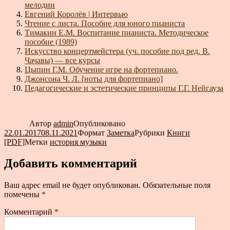
мелодии
Евгений Королёв | Интервью
Чтение с листа. Пособие для юного пианиста
Тимакин Е.М. Воспитание пианиста. Методическое
пособие (1989)
Искусство концертмейстера (уч. пособие под ред. В.
Чачавы) — все курсы
Цыпин Г.М. Обучение игре на фортепиано.
Джонсона Ч. Л. [ноты для фортепиано]
Педагогические и эстетические принципы Г.Г. Нейгауза
Автор
admin
Опубликовано
22.01.2017
08.11.2021
Формат
Заметка
Рубрики
Книги
[PDF]
Метки
история музыки
Добавить комментарий
Ваш адрес email не будет опубликован.
Обязательные поля
помечены
*
Комментарий
*