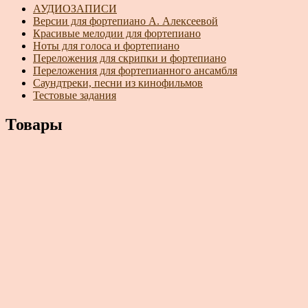
АУДИОЗАПИСИ
Версии для фортепиано А. Алексеевой
Красивые мелодии для фортепиано
Ноты для голоса и фортепиано
Переложения для скрипки и фортепиано
Переложения для фортепианного ансамбля
Саундтреки, песни из кинофильмов
Тестовые задания
Товары