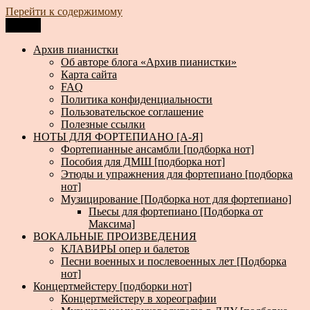
Перейти к содержимому
Меню
Архив пианистки
Всё для пианистов: ноты, книги, музыка, статьи…
Архив пианистки
Об авторе блога «Архив пианистки»
Карта сайта
FAQ
Политика конфиденциальности
Пользовательское соглашение
Полезные ссылки
НОТЫ ДЛЯ ФОРТЕПИАНО [А-Я]
Фортепианные ансамбли [подборка нот]
Пособия для ДМШ [подборка нот]
Этюды и упражнения для фортепиано [подборка
нот]
Музицирование [Подборка нот для фортепиано]
Пьесы для фортепиано [Подборка от
Максима]
ВОКАЛЬНЫЕ ПРОИЗВЕДЕНИЯ
КЛАВИРЫ опер и балетов
Песни военных и послевоенных лет [Подборка
нот]
Концертмейстеру [подборки нот]
Концертмейстеру в хореографии