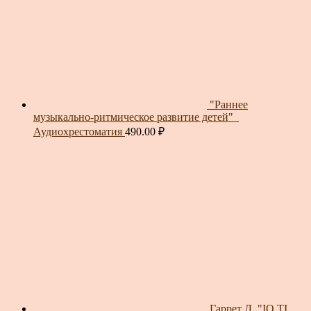
"Раннее
музыкально-ритмическое развитие детей"_
Аудиохрестоматия
490.00
₽
Гаррет Д. "IO TI