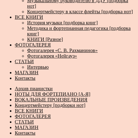
Музыкальному руководителю в ДДУ [подборка
нот]
Концертмейстеру в классе флейты [подборка нот]
ВСЕ КНИГИ
История музыки [подборка книг]
Методика и фортепианная педагогика [подборка
книг]
КНИГИ [Разное]
ФОТОГАЛЕРЕЯ
Фотогалерея «С. В. Рахманинов»
Фотогалерея «Нейгауз»
СТАТЬИ
Интервью
МАГАЗИН
Контакты
Архив пианистки
НОТЫ ДЛЯ ФОРТЕПИАНО [А-Я]
ВОКАЛЬНЫЕ ПРОИЗВЕДЕНИЯ
Концертмейстеру [подборки нот]
ВСЕ КНИГИ
ФОТОГАЛЕРЕЯ
СТАТЬИ
МАГАЗИН
Контакты