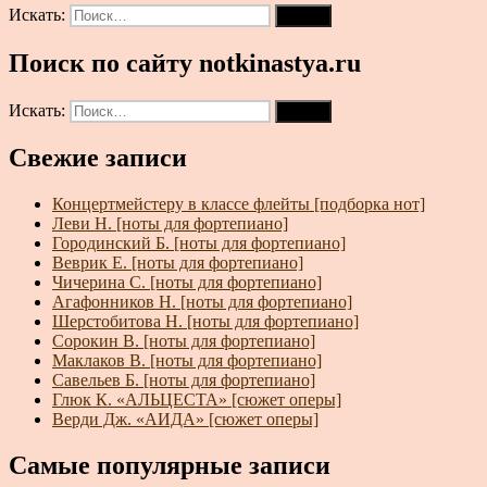
Искать:
Поиск
Поиск по сайту notkinastya.ru
Искать:
Поиск
Свежие записи
Концертмейстеру в классе флейты [подборка нот]
Леви Н. [ноты для фортепиано]
Городинский Б. [ноты для фортепиано]
Веврик Е. [ноты для фортепиано]
Чичерина С. [ноты для фортепиано]
Агафонников Н. [ноты для фортепиано]
Шерстобитова Н. [ноты для фортепиано]
Сорокин В. [ноты для фортепиано]
Маклаков В. [ноты для фортепиано]
Савельев Б. [ноты для фортепиано]
Глюк К. «АЛЬЦЕСТА» [сюжет оперы]
Верди Дж. «АИДА» [сюжет оперы]
Самые популярные записи