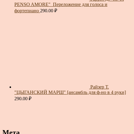
PENSO AMORE"_Переложение для голоса и
фортепиано
290.00
₽
Райзер Т.
"ЦЫГАНСКИЙ МАРШ" [ансамбль для ф-но в 4 руки]
290.00
₽
Мета