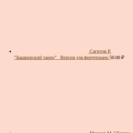
Сагитов Р.
"Башкирский танец"_ Версия для фортепиано
50.00
₽