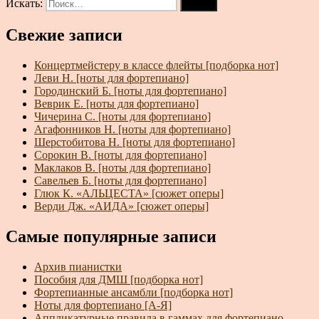
Искать:
Поиск
Свежие записи
Концертмейстеру в классе флейты [подборка нот]
Леви Н. [ноты для фортепиано]
Городинский Б. [ноты для фортепиано]
Веврик Е. [ноты для фортепиано]
Чичерина С. [ноты для фортепиано]
Агафонников Н. [ноты для фортепиано]
Шерстобитова Н. [ноты для фортепиано]
Сорокин В. [ноты для фортепиано]
Маклаков В. [ноты для фортепиано]
Савельев Б. [ноты для фортепиано]
Глюк К. «АЛЬЦЕСТА» [сюжет оперы]
Верди Дж. «АИДА» [сюжет оперы]
Самые популярные записи
Архив пианистки
Пособия для ДМШ [подборка нот]
Фортепианные ансамбли [подборка нот]
Ноты для фортепиано [А-Я]
Аппликатурные правила в гаммах для фортепиано