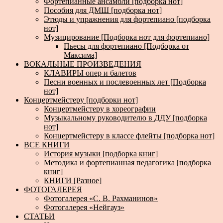
Фортепианные ансамбли [подборка нот]
Пособия для ДМШ [подборка нот]
Этюды и упражнения для фортепиано [подборка
нот]
Музицирование [Подборка нот для фортепиано]
Пьесы для фортепиано [Подборка от
Максима]
ВОКАЛЬНЫЕ ПРОИЗВЕДЕНИЯ
КЛАВИРЫ опер и балетов
Песни военных и послевоенных лет [Подборка
нот]
Концертмейстеру [подборки нот]
Концертмейстеру в хореографии
Музыкальному руководителю в ДДУ [подборка
нот]
Концертмейстеру в классе флейты [подборка нот]
ВСЕ КНИГИ
История музыки [подборка книг]
Методика и фортепианная педагогика [подборка
книг]
КНИГИ [Разное]
ФОТОГАЛЕРЕЯ
Фотогалерея «С. В. Рахманинов»
Фотогалерея «Нейгауз»
СТАТЬИ