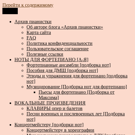
Перейти к содержимому
Меню
Архив пианистки
Всё для пианистов: ноты, книги, музыка, статьи…
Архив пианистки
Об авторе блога «Архив пианистки»
Карта сайта
FAQ
Политика конфиденциальности
Пользовательское соглашение
Полезные ссылки
НОТЫ ДЛЯ ФОРТЕПИАНО [А-Я]
Фортепианные ансамбли [подборка нот]
Пособия для ДМШ [подборка нот]
Этюды и упражнения для фортепиано [подборка
нот]
Музицирование [Подборка нот для фортепиано]
Пьесы для фортепиано [Подборка от
Максима]
ВОКАЛЬНЫЕ ПРОИЗВЕДЕНИЯ
КЛАВИРЫ опер и балетов
Песни военных и послевоенных лет [Подборка
нот]
Концертмейстеру [подборки нот]
Концертмейстеру в хореографии