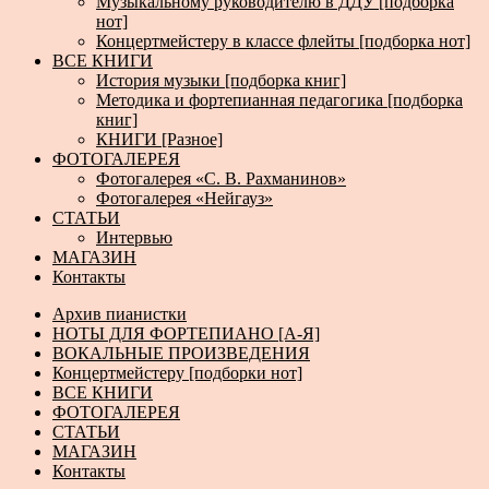
Музыкальному руководителю в ДДУ [подборка
нот]
Концертмейстеру в классе флейты [подборка нот]
ВСЕ КНИГИ
История музыки [подборка книг]
Методика и фортепианная педагогика [подборка
книг]
КНИГИ [Разное]
ФОТОГАЛЕРЕЯ
Фотогалерея «С. В. Рахманинов»
Фотогалерея «Нейгауз»
СТАТЬИ
Интервью
МАГАЗИН
Контакты
Архив пианистки
НОТЫ ДЛЯ ФОРТЕПИАНО [А-Я]
ВОКАЛЬНЫЕ ПРОИЗВЕДЕНИЯ
Концертмейстеру [подборки нот]
ВСЕ КНИГИ
ФОТОГАЛЕРЕЯ
СТАТЬИ
МАГАЗИН
Контакты