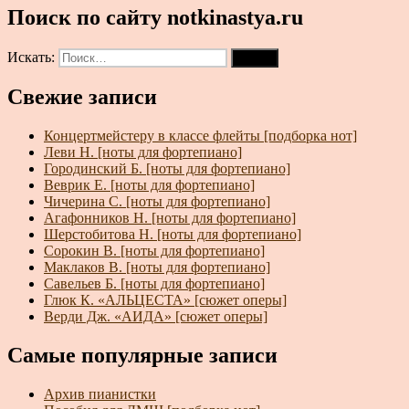
Поиск по сайту notkinastya.ru
Искать:
Поиск
Свежие записи
Концертмейстеру в классе флейты [подборка нот]
Леви Н. [ноты для фортепиано]
Городинский Б. [ноты для фортепиано]
Веврик Е. [ноты для фортепиано]
Чичерина С. [ноты для фортепиано]
Агафонников Н. [ноты для фортепиано]
Шерстобитова Н. [ноты для фортепиано]
Сорокин В. [ноты для фортепиано]
Маклаков В. [ноты для фортепиано]
Савельев Б. [ноты для фортепиано]
Глюк К. «АЛЬЦЕСТА» [сюжет оперы]
Верди Дж. «АИДА» [сюжет оперы]
Самые популярные записи
Архив пианистки