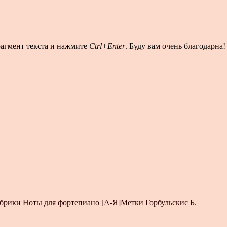
рагмент текста и нажмите
Ctrl+Enter
. Буду вам очень благодарна!
брики
Ноты для фортепиано [А-Я]
Метки
Горбульскис Б.