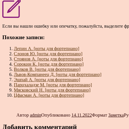
Если вы нашли ошибку или опечатку, пожалуйста, выделите ф
Похожие записи:
Лепин А. [ноты для фортепиано]
Слонов Ю. [ноты для фортепиано]
Стоянов А. [ноты для фортепиано]
Сорокин К. [ноты для фортепиано]
Волков В. [ноты для фортепиано]
Львов-Компанеец Д. [ноты для фортепиано]
Эшпай А. [ноты для фортепиано]
Парцхаладзе М. [ноты для фортепиано]
Мясковский Н. [ноты для фортепиано]
Цфасман А. [ноты для фортепиано]
Автор
admin
Опубликовано
14.11.2022
Формат
Заметка
Ру
Добавить комментарий