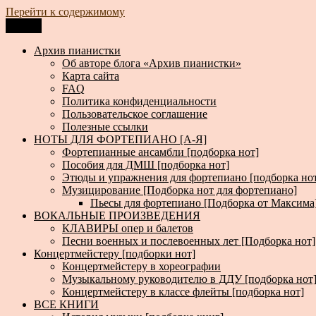
Перейти к содержимому
Меню
Архив пианистки
Всё для пианистов: ноты, книги, музыка, статьи…
Архив пианистки
Об авторе блога «Архив пианистки»
Карта сайта
FAQ
Политика конфиденциальности
Пользовательское соглашение
Полезные ссылки
НОТЫ ДЛЯ ФОРТЕПИАНО [А-Я]
Фортепианные ансамбли [подборка нот]
Пособия для ДМШ [подборка нот]
Этюды и упражнения для фортепиано [подборка но
Музицирование [Подборка нот для фортепиано]
Пьесы для фортепиано [Подборка от Максима
ВОКАЛЬНЫЕ ПРОИЗВЕДЕНИЯ
КЛАВИРЫ опер и балетов
Песни военных и послевоенных лет [Подборка нот]
Концертмейстеру [подборки нот]
Концертмейстеру в хореографии
Музыкальному руководителю в ДДУ [подборка нот
Концертмейстеру в классе флейты [подборка нот]
ВСЕ КНИГИ