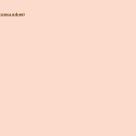
голоса и ф-но)