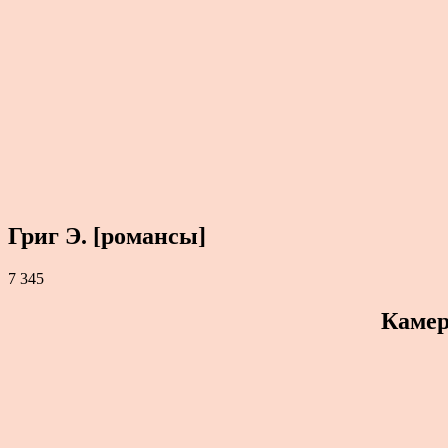
Григ Э. [романсы]
7 345
Камер