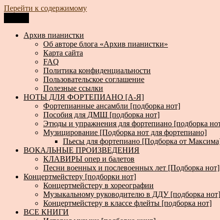
Перейти к содержимому
Меню
Архив пианистки
Всё для пианистов: ноты, книги, музыка, статьи…
Архив пианистки
Об авторе блога «Архив пианистки»
Карта сайта
FAQ
Политика конфиденциальности
Пользовательское соглашение
Полезные ссылки
НОТЫ ДЛЯ ФОРТЕПИАНО [А-Я]
Фортепианные ансамбли [подборка нот]
Пособия для ДМШ [подборка нот]
Этюды и упражнения для фортепиано [подборка но
Музицирование [Подборка нот для фортепиано]
Пьесы для фортепиано [Подборка от Максима
ВОКАЛЬНЫЕ ПРОИЗВЕДЕНИЯ
КЛАВИРЫ опер и балетов
Песни военных и послевоенных лет [Подборка нот]
Концертмейстеру [подборки нот]
Концертмейстеру в хореографии
Музыкальному руководителю в ДДУ [подборка нот
Концертмейстеру в классе флейты [подборка нот]
ВСЕ КНИГИ