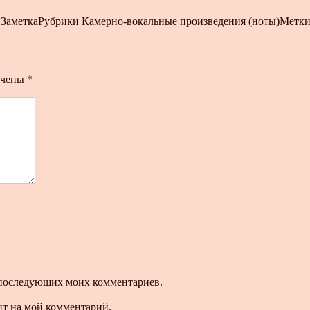
т
Заметка
Рубрики
Камерно-вокальные произведения (ноты)
Метк
ечены
*
ля последующих моих комментариев.
ит на мой комментарий.