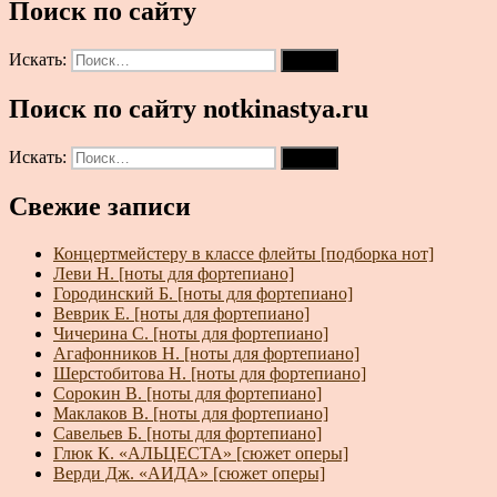
Поиск по сайту
Искать:
Поиск
Поиск по сайту notkinastya.ru
Искать:
Поиск
Свежие записи
Концертмейстеру в классе флейты [подборка нот]
Леви Н. [ноты для фортепиано]
Городинский Б. [ноты для фортепиано]
Веврик Е. [ноты для фортепиано]
Чичерина С. [ноты для фортепиано]
Агафонников Н. [ноты для фортепиано]
Шерстобитова Н. [ноты для фортепиано]
Сорокин В. [ноты для фортепиано]
Маклаков В. [ноты для фортепиано]
Савельев Б. [ноты для фортепиано]
Глюк К. «АЛЬЦЕСТА» [сюжет оперы]
Верди Дж. «АИДА» [сюжет оперы]