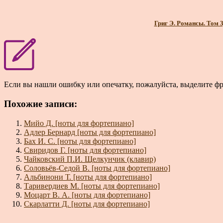
Григ Э. Романсы. Том 3,
Если вы нашли ошибку или опечатку, пожалуйста, выделите ф
Похожие записи:
Мийо Д. [ноты для фортепиано]
Адлер Бернард [ноты для фортепиано]
Бах И. С. [ноты для фортепиано]
Свиридов Г. [ноты для фортепиано]
Чайковский П.И. Щелкунчик (клавир)
Соловьёв-Седой В. [ноты для фортепиано]
Альбинони Т. [ноты для фортепиано]
Таривердиев М. [ноты для фортепиано]
Моцарт В. А. [ноты для фортепиано]
Скарлатти Д. [ноты для фортепиано]