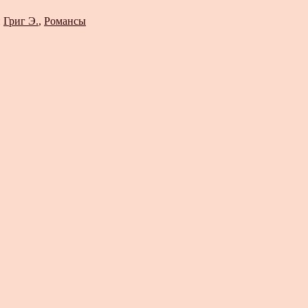
и
Григ Э.
,
Романсы