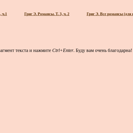
 ч.1
Григ Э. Романсы. Т. 3, ч. 2
Григ Э. Все романсы (для 
рагмент текста и нажмите
Ctrl+Enter
. Буду вам очень благодарна!