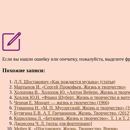
Если вы нашли ошибку или опечатку, пожалуйста, выделите ф
Похожие записи:
Д.Д. Шостакович «Как рождается музыка» (статья)
Мартынов И. «Сергей Прокофьев. Жизнь и творчество»
Холопова В., Холопов Ю. «Антон Веберн. Жизнь и творче
Хохлов Ю.Н. «Франц Шуберт. Жизнь и творчество в мате
Черная Е. Моцарт — жизнь и творчество (1966)
Туманина Н. «М. П. Мусоргский. Жизнь и творчество» (1
Бутягина Е.В. А.Т. Гречанинов. Жизнь. Творчество. (2012
Кириллина Л. «Бетховен. Жизнь и творчество». Т. 1 и Т. 2
Джонсона Ч. Л. [ноты для фортепиано]
Мейер К. «Шостакович. Жизнь. Творчество. Время»