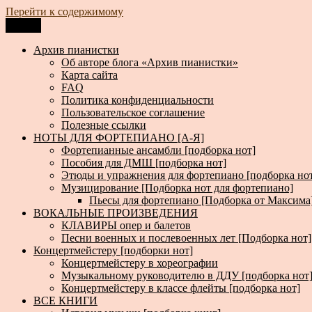
Перейти к содержимому
Меню
Архив пианистки
Всё для пианистов: ноты, книги, музыка, статьи…
Архив пианистки
Об авторе блога «Архив пианистки»
Карта сайта
FAQ
Политика конфиденциальности
Пользовательское соглашение
Полезные ссылки
НОТЫ ДЛЯ ФОРТЕПИАНО [А-Я]
Фортепианные ансамбли [подборка нот]
Пособия для ДМШ [подборка нот]
Этюды и упражнения для фортепиано [подборка но
Музицирование [Подборка нот для фортепиано]
Пьесы для фортепиано [Подборка от Максима
ВОКАЛЬНЫЕ ПРОИЗВЕДЕНИЯ
КЛАВИРЫ опер и балетов
Песни военных и послевоенных лет [Подборка нот]
Концертмейстеру [подборки нот]
Концертмейстеру в хореографии
Музыкальному руководителю в ДДУ [подборка нот
Концертмейстеру в классе флейты [подборка нот]
ВСЕ КНИГИ