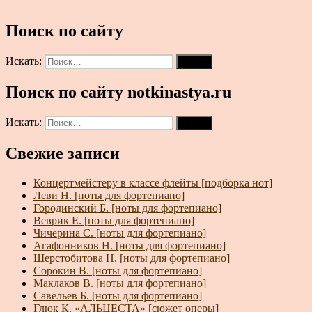
Поиск по сайту
Искать:
Поиск
Поиск по сайту notkinastya.ru
Искать:
Поиск
Свежие записи
Концертмейстеру в классе флейты [подборка нот]
Леви Н. [ноты для фортепиано]
Городинский Б. [ноты для фортепиано]
Веврик Е. [ноты для фортепиано]
Чичерина С. [ноты для фортепиано]
Агафонников Н. [ноты для фортепиано]
Шерстобитова Н. [ноты для фортепиано]
Сорокин В. [ноты для фортепиано]
Маклаков В. [ноты для фортепиано]
Савельев Б. [ноты для фортепиано]
Глюк К. «АЛЬЦЕСТА» [сюжет оперы]