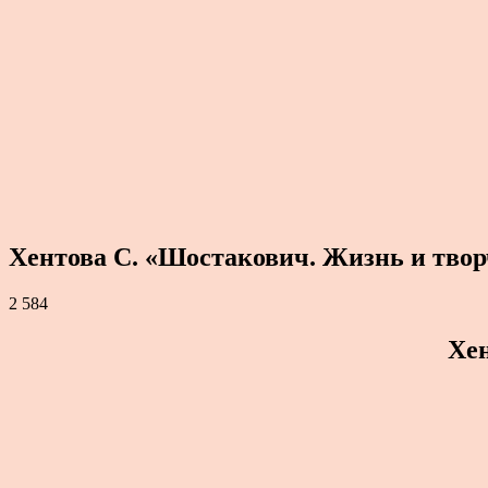
Хентова С. «Шостакович. Жизнь и творч
2 584
Хен