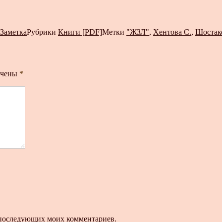
Заметка
Рубрики
Книги [PDF]
Метки
"ЖЗЛ"
,
Хентова С.
,
Шостак
ечены
*
ля последующих моих комментариев.