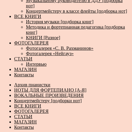
Музыкальному руководителю в ДДУ [подборка
нот]
Концертмейстеру в классе флейты [подборка нот]
ВСЕ КНИГИ
История музыки [подборка книг]
Методика и фортепианная педагогика [подборка
книг]
КНИГИ [Разное]
ФОТОГАЛЕРЕЯ
Фотогалерея «С. В. Рахманинов»
Фотогалерея «Нейгауз»
СТАТЬИ
Интервью
МАГАЗИН
Контакты
Архив пианистки
НОТЫ ДЛЯ ФОРТЕПИАНО [А-Я]
ВОКАЛЬНЫЕ ПРОИЗВЕДЕНИЯ
Концертмейстеру [подборки нот]
ВСЕ КНИГИ
ФОТОГАЛЕРЕЯ
СТАТЬИ
МАГАЗИН
Контакты