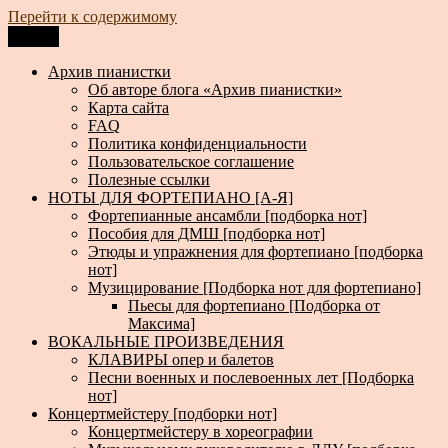
Перейти к содержимому
Меню
Архив пианистки
Всё для пианистов: ноты, книги, музыка, статьи…
Архив пианистки
Об авторе блога «Архив пианистки»
Карта сайта
FAQ
Политика конфиденциальности
Пользовательское соглашение
Полезные ссылки
НОТЫ ДЛЯ ФОРТЕПИАНО [А-Я]
Фортепианные ансамбли [подборка нот]
Пособия для ДМШ [подборка нот]
Этюды и упражнения для фортепиано [подборка
нот]
Музицирование [Подборка нот для фортепиано]
Пьесы для фортепиано [Подборка от
Максима]
ВОКАЛЬНЫЕ ПРОИЗВЕДЕНИЯ
КЛАВИРЫ опер и балетов
Песни военных и послевоенных лет [Подборка
нот]
Концертмейстеру [подборки нот]
Концертмейстеру в хореографии