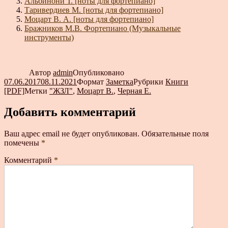
Альбинони Т. [ноты для фортепиано]
Таривердиев М. [ноты для фортепиано]
Моцарт В. А. [ноты для фортепиано]
Бражников М.В. Фортепиано (Музыкальные
инструменты)
Автор
admin
Опубликовано
07.06.2017
08.11.2021
Формат
Заметка
Рубрики
Книги
[PDF]
Метки
"ЖЗЛ"
,
Моцарт В.
,
Черная Е.
Добавить комментарий
Ваш адрес email не будет опубликован.
Обязательные поля
помечены
*
Комментарий
*