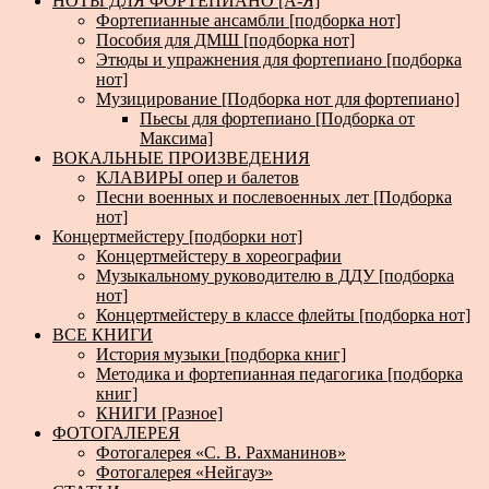
НОТЫ ДЛЯ ФОРТЕПИАНО [А-Я]
Фортепианные ансамбли [подборка нот]
Пособия для ДМШ [подборка нот]
Этюды и упражнения для фортепиано [подборка
нот]
Музицирование [Подборка нот для фортепиано]
Пьесы для фортепиано [Подборка от
Максима]
ВОКАЛЬНЫЕ ПРОИЗВЕДЕНИЯ
КЛАВИРЫ опер и балетов
Песни военных и послевоенных лет [Подборка
нот]
Концертмейстеру [подборки нот]
Концертмейстеру в хореографии
Музыкальному руководителю в ДДУ [подборка
нот]
Концертмейстеру в классе флейты [подборка нот]
ВСЕ КНИГИ
История музыки [подборка книг]
Методика и фортепианная педагогика [подборка
книг]
КНИГИ [Разное]
ФОТОГАЛЕРЕЯ
Фотогалерея «С. В. Рахманинов»
Фотогалерея «Нейгауз»